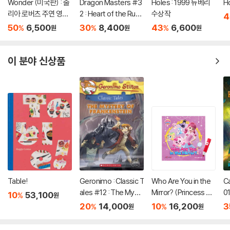
Wonder (미국판) : 줄
Dragon Masters #3
Holes : 1999 뉴베리
H
리아 로버츠 주연 영화
2 : Heart of the Ruby
수상작
4
'원더' 원작 소설
Dragon (A Branches
50
6,500
30
8,400
43
6,600
%
%
%
원
원
원
Book)
이 분야 신상품
Table!
Geronimo : Classic T
Who Are You in the
C
ales #12 : The Myst
Mirror? (Princess Ca
01
10
53,100
%
원
ery of Frankenstein
tch! Teenieping) (세
20
14,000
10
16,200
3
%
%
원
원
이펜호환 / QR음원 포
함)