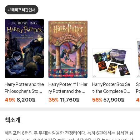
#해리포터관련서
Harry Potter and the
Harry Potter #1 : Har
Harry Potter Box Se
Sp
Philosopher's Stone
ry Potter and the So
t: the Complete Coll
P
(영국판)
rcerer's Stone
ection (영국판) : 해리
o
49
8,200
35
11,760
56
57,900
4
%
%
%
원
원
원
포터 영국판 1~7권 박
원
스 세트
스
년
책소개
해리포터 6편의 주 무대는 암울한 전쟁터이다. 특히 6편에서는 섬세한 심