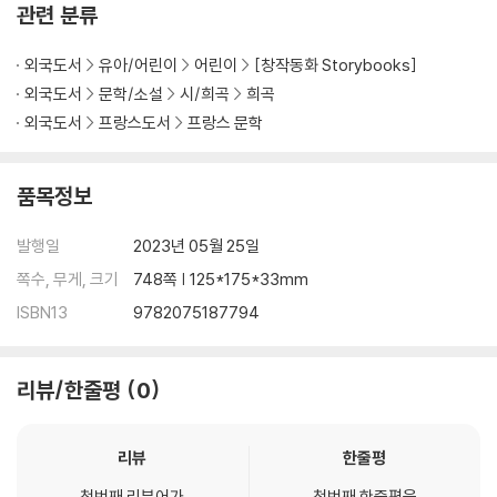
관련 분류
- Felix felicis
- Le serment inviolable
외국도서
유아/어린이
어린이
[창작동화 Storybooks]
- Un noel glacial
외국도서
문학/소설
시/희곡
희곡
- Un souvenir brumeux
외국도서
프랑스도서
프랑스 문학
- Surprises d’anniversaire
- Des elfes sur les talons
- Le requete de Lord Voldemort
품목정보
- La salle introuvable
- Apres l’enterrement
발행일
2023년 05월 25일
- Les Horcruxes
쪽수, 무게, 크기
748쪽 | 125*175*33mm
- Sectumsempra
ISBN13
9782075187794
- A l’ecoute de la voyante
- La caverne
- La tour frappee par la foudre
리뷰/한줄평
0
- La fuite du prince
- La lamentation du phenix
- La tombe blanche
리뷰
한줄평
첫번째 리뷰어가
첫번째 한줄평을