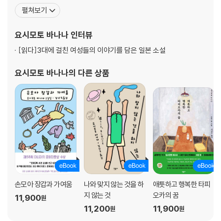
가지고 있다. 1987년 일본대학 예술학부를 졸업하면서 졸업작품으
펼쳐보기
로 쓴 「달빛 그림자」로 예술학부 부장상을 탔고, 1988년 데뷔작으로
발표한 『키친』으로 「카이엔(海燕) 신인 문학상」, 「이즈미 쿄카상」을
요시모토 바나나
인터뷰
받았다. 1989년 『츠구미』로 제
[읽다]
3대에 걸친 여성들의 이야기를 담은 일본 소설
요시모토 바나나
의 다른 상품
손모아 장갑과 가여움
나와 맞지 않는 것을 하
애틋하고 행복한 타피
지 않는 것
오카의 꿈
11,900
원
11,200
11,900
원
원