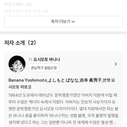
하얀 스웨터 · 40
마음과 몸의 깊은 관계 · 45
‘더러운 것’과 ‘신의 시점’ · 49
목차 더보기
리얼 · 54
과거 · 59
죽은 사람 꿈 · 64
저자 소개
2
정확함이란? · 69
먹는다는 것 · 74
나뭇결 꿈 · 79
저
요시모토 바나나
잉게 씨 · 84
관심작가 알림신청
파란 밤 다시 · 89
리조트의 바다 · 94
Banana Yoshimoto,よしもと ばなな,吉本 眞秀子,본명:요
열이 오를 때 꾸는 꿈 · 99
시모토 마호코
타임머신! 부탁할게 · 104
1964년 도쿄에서 태어났다. 문학평론가였던 아버지 덕분에 어릴 때
게이오선이 달리는 어느 동네에서 · 109
부터 수많은 책더미 속에서 자랐다. 아버지는 진보적 사상가이자 유
어느 남자 꿈 · 114
명한 문학평론가인 요시모토 다카아키이다. 열대 지방에서만 피는 붉
나이 든 게이여, 어디로 가려나 · 120
은 바나나 꽃을 좋아하여 ‘바나나’라는 성별 불명, 국적 불명의 필명을
생각해 냈다고 하는 그는 일본뿐 아니라 전 세계에 수많은 열성 팬을