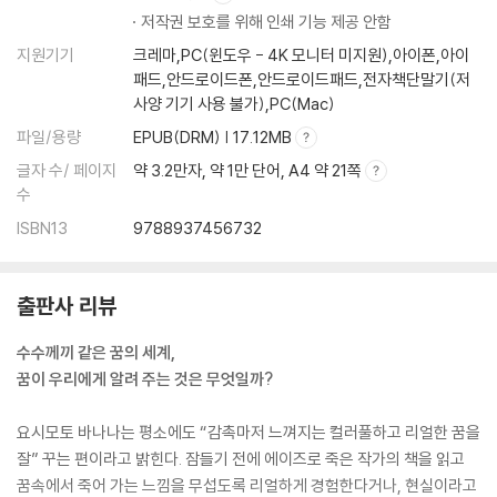
저작권 보호를 위해 인쇄 기능 제공 안함
지원기기
크레마,PC(윈도우 - 4K 모니터 미지원),아이폰,아이
패드,안드로이드폰,안드로이드패드,전자책단말기(저
사양 기기 사용 불가),PC(Mac)
파일/용량
EPUB(DRM) | 17.12MB
글자 수/ 페이지
약 3.2만자, 약 1만 단어, A4 약 21쪽
수
ISBN13
9788937456732
출판사 리뷰
수수께끼 같은 꿈의 세계,
꿈이 우리에게 알려 주는 것은 무엇일까?
요시모토 바나나는 평소에도 “감촉마저 느껴지는 컬러풀하고 리얼한 꿈을
잘” 꾸는 편이라고 밝힌다. 잠들기 전에 에이즈로 죽은 작가의 책을 읽고
꿈속에서 죽어 가는 느낌을 무섭도록 리얼하게 경험한다거나, 현실이라고