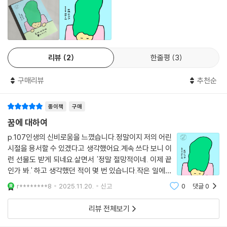
“아름다움을 담은 서랍이 늘어 가고 새로운 아름다움이 알고 있던
아름다움과 하나둘 이어져 언젠가 나만의 한 우주가 탄생할 듯한 느낌”
『꿈에 대하여』는 요시모토 바나나가 젊은 시절에 쓴 에세이로 오늘날 소설
리뷰
2
한줄평
3
가로서 거장이 된 그녀의 초기 생각들을 읽어 볼 수 있는 좋은 계기를 마련
한다. 이 책은 심층 심리학을 이용해 자기 분석적으로 꿈을 살펴보는 책이
구매리뷰
추천순
아니라 꿈의 관점에서 꿈을 테마로 폭넓고 다양한 이야기를 나눈 책에 가
깝다. 바나나에게 꿈이란 무한대의 이야기 재료가 되는, 또 현실에서 미처
종이책
구매
다 알 수 없는 이면의 진실을 엿볼 수 있는 제2의 현실이기도 하기 때문이
다.
꿈에 대하여
p.107인생의 신비로움을 느꼈습니다.정말이지 저의 어린
오늘부터 요시모토 바나나처럼 꿈 일기를 써 보는 것은 어떨까. 바나나에
시절을 용서할 수 있겠다고 생각했어요.계속 쓰다 보니 이
의하면 그것은 자신의 직관을 활짝 열어 두고 세계를 있는 그대로 받아들
런 선물도 받게 되네요.살면서 '정말 절망적이네. 이제 끝
이는 태도와 닮아있다. 언제나 우리는 우리가 안다고 여기는 것보다 더욱
인가 봐.' 하고 생각했던 적이 몇 번 있습니다.작은 일에서
세상의 비밀을 내재하고 있는 것이다. 조금 기이하고 이상한 꿈의 세계는
큰일까지,실질적인 일에서 정신적인 일까지.그런 때도 마
r********8
2025.11.20.
신고
0
댓글
0
음이 밝은 점이 아련하게 하나 있고,그 점이 당당하게 "괜
바나나가 말한 것처럼 미래의 내가 보내는 메시지일 수도, 가까운 사람의
찮아." 하고 말해주었습니다.그렇게 그
걱정이 도착한 것일 수도, 그 공간이 나에게 호소하는 메시지일지도 모른
리뷰 전체보기
다.