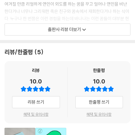
여겨질 만큼 리얼하게 연인이 외도를 하는 꿈을 꾸고 일어나 연인을 비난
한다거나 너무나 그리워한 죽은 친구와 꿈속에서 재회한다거나 하는 식이
다. 누구나 한 번쯤은 이런 경험을 하는데 바나나는 이런 꿈들이 대부분 현
실의 어떤 부분을 함축하고 있음을 직감적으로 느낀다. 또 이는 바나나의
출판사 리뷰 더보기
문학 특유의 영적인 직감, 감수성과 연결된다.
나아가 어린 시절 동경하던 만화가 후지코 선생님을 만나게 된 기쁨을 술
리뷰/한줄평
5
회하며 간절하게 과거의 자신에게 “훗날 후지코 선생님이 네 소설을 읽고
칭찬하게 돼!” 하고 말해 주고 싶다고, 너무 간절하면 세 살 때의 내게 닿지
않을까 생각했다고 말한다. 그래서 거꾸로, 살면서 절망의 순간을 맞이했
리뷰
한줄평
을 때 어렴풋이 아련한 밝은 한 점을 믿고 이겨왔던 것, 그것이 미래의 내가
10.0
10.0
나에게 보내는 어떤 메시지가 아닐까 하고 요시모토 바나나는 생각한다.
“이 생각은 과거의 제게 그저 밝은 한 점으로, 아련하지만 확실한 한 점으
리뷰 쓰기
한줄평 쓰기
로 느껴지는 것이겠지요. 또 지금의 제게 힘을 보내고 있는 미래의 제가 반
드시 존재할 것이란 뜻이기도 하니 마음 든든한 일 아닐까요.”
혜택 및 유의사항
혜택 및 유의사항
꿈이란 생명력이 가득한 원시의 힘을 잠시 엿보는 것