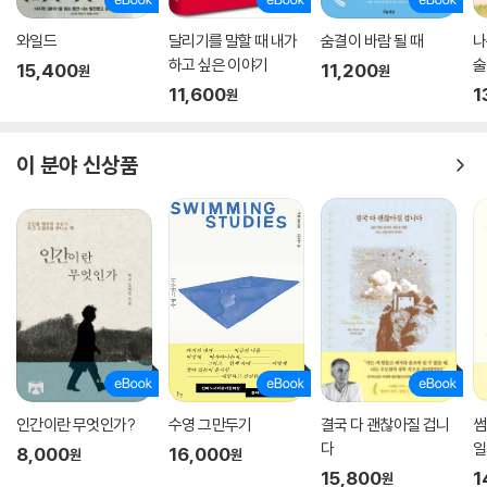
와일드
달리기를 말할 때 내가
숨결이 바람 될 때
나
하고 싶은 이야기
술
15,400
11,200
원
원
(
11,600
1
원
정
이 분야 신상품
인간이란 무엇인가?
수영 그만두기
결국 다 괜찮아질 겁니
썸
다
일
8,000
16,000
원
원
15,800
1
원