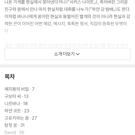
나온 가게를 현실에서 찾아낸다거나(『서커스 나이트』), 죽어버린 그리운
친구와 꿈에서 만나 마치 현실처럼 대화를 나누기(『하얀 강 밤배』)도 한다.
이처럼 바나나에게 꿈이란 현실과 동떨어진 별개의 것이 아니라 현실과 강
력한 끈이 이어진 어떤 예감, 메시지, 독특한 정서, 직감이 응축된 무엇이
다.
젊은 시절부터 이미 꿈의 심상함에 주목해 자신의 꿈 일기를 엮어 낸 것이
바로 이 책. 그래서 『꿈에 대하여』에는 꿈과 동시에 바나나 문학의 근간이
소개 더보기
된 생각의 뿌리, 작가로서의 직관과 상상력, 창조력에 대한 이야기가 자연
스레 녹아 들어 있다.
목차
꿈의 신비로움과 애틋함이 듬뿍 담긴 요시모토 바나나의 꿈 일기를 만나
보자. 24편의 단상이 마치 오랜만에 펼쳐 본 그리운 책처럼 독자들을 반겨
예지몽의 비밀 · 7
줄 것이다.
구보타 씨 · 13
니르바나 · 18
하얀 코트 · 23
고유키라는 꿈 · 27
탐정 꿈 · 31
David · 36