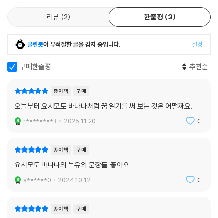
“신비한 체험이었습니다. 제 안에 아름다움을 담은 서랍이 늘어 가고 새로
리뷰
2
한줄평
3
운 아름다움이 알고 있던 아름다움과 하나둘 이어져 언젠가 저만의 한 우
주가 탄생할 듯한 느낌이 들었습니다. ”
클린봇
이 부적절한 글을 감지 중입니다.
설정
구매한줄평
추천순
종이책
구매
오늘부터 요시모토 바나나처럼 꿈 일기를 써 보는 것은 어떨까요.
r********8
2025.11.20.
0
종이책
구매
요시모토 바나나의 특유의 문장들. 좋아요
s******0
2024.10.12.
0
종이책
구매