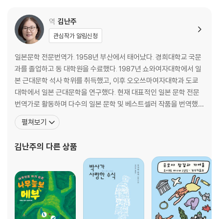
역
김난주
관심작가 알림신청
일본문학 전문번역가. 1958년 부산에서 태어났다. 경희대학교 국문
과를 졸업하고 동 대학원을 수료했다. 1987년 쇼와여자대학에서 일
본 근대문학 석사 학위를 취득했고, 이후 오오쓰마여자대학과 도쿄
대학에서 일본 근대문학을 연구했다. 현재 대표적인 일본 문학 전문
번역가로 활동하며 다수의 일본 문학 및 베스트셀러 작품을 번역했
다. 옮긴 책으로 『퍼스트 러브』, 『바다로 향하는 물고기들』, 『냉정과
펼쳐보기
열정 사이 Rosso』, 『나는 고양이로소이다』, 『여름의 재단』, 『반짝반
짝 빛나는』, 『낙하하는 저녁』, 『홀리 가든』, 『좌안 1·2』, 『제비꽃 설탕
김난주
의 다른 상품
절임』, 『소란한 보통