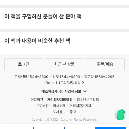
이 책을 구입하신 분들이 산 분야 책
이 책과 내용이 비슷한 추천 책
로그인
최근 본 상품
주문/배송
고객센터 1544-3800
티켓 1544-6399
중고샵 1566-4295
eBook 1:1문의/채팅상담
예스이십사(주) 사업자 정보
이용약관
개인정보처리방침
청소년보호정책
PC버전
회사소개
거래처관계자께
도서홍보
광고
Copyright © YES24 Corp. All Rights Reserved.
MATOM7