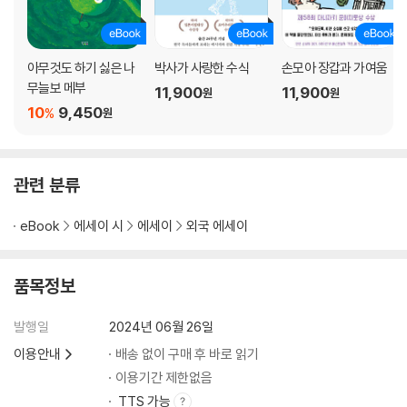
아무것도 하기 싫은 나
박사가 사랑한 수식
손모아 장갑과 가여움
무늘보 메부
11,900
11,900
원
원
10
9,450
%
원
관련 분류
eBook
에세이 시
에세이
외국 에세이
품목정보
발행일
2024년 06월 26일
이용안내
배송 없이 구매 후 바로 읽기
이용기간 제한없음
TTS 가능