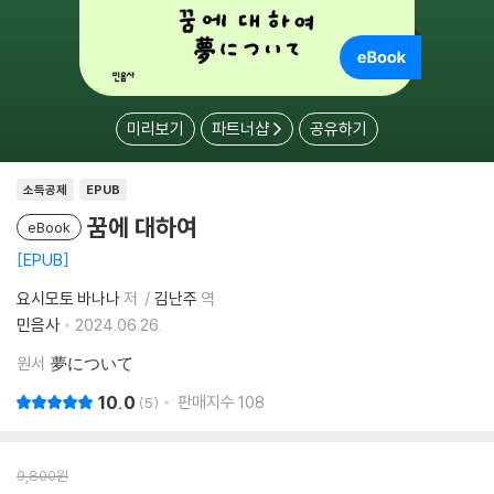
미리보기
파트너샵
공유하기
소득공제
EPUB
꿈에 대하여
eBook
EPUB
요시모토 바나나
저
김난주
역
민음사
2024.06.26.
원서
夢について
10.0
판매지수
108
5
9,800
원