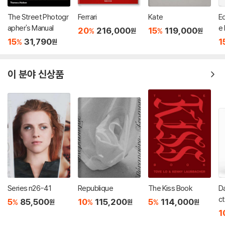
The Street Photogr
Ferrari
Kate
E
apher's Manual
e
20
216,000
15
119,000
%
%
원
원
io
15
31,790
1
%
원
sa
이 분야 신상품
Series n26-41
Republique
The Kiss Book
Da
ct
5
85,500
10
115,200
5
114,000
%
%
%
원
원
원
1