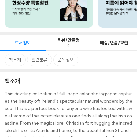
리뷰/한줄평
도서정보
배송/반품/교환
0
책소개
관련분류
품목정보
책소개
This dazzling collection of full-page color photographs captur
es the beauty off Ireland's spectacular natural wonders by the
sea. This is a perfect book for anyone who has looked with aw
e at some of the incredible sites one finds all along the Irish co
astline. From the magical pre-Christian fort hugging the incred
ible cliffs of its Aran Island home, to the beautiful Inch Strand i