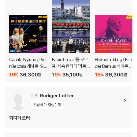
Camilla Nylund / Piot
Fabio Luisi 카를 오르
Helmuth Rilling / Frie
r Beczala 레하르: 오
프: 세속 칸타타 '카르미
der Bernius 하이든:
페레타 콘서트 (The M
나 부라나' (Carl Orff:
'천지창조', '사계', '십자
19
36,300
19
35,100
19
36,300
%
%
%
원
원
원
ost Beautiful Melodi
Carmina Burana)
가 위의 일곱 말씀', '아
es By Franz Lehar)
베 레지나' 외 (Haydn:
Great Choral Work
지휘
Rudiger Lotter
s)
관심작가 알림신청
뢰디거 로터