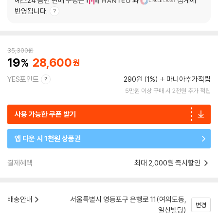
예스24 음반 판매 수량은
와
집계에
반영됩니다.
35,300
원
19
28,600
YES포인트
290원 (1%)
마니아추가적립
5만원 이상 구매 시 2천원 추가 적립
사용 가능한 쿠폰 받기
앱 다운 시 1천원 상품권
결제혜택
최대 2,000원 즉시할인
배송안내
서울특별시 영등포구 은행로 11(여의도동,
변경
일신빌딩)