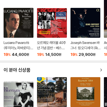
Luciano Pavarotti
오르페오 레이블 40주
Joseph Swensen 바
An
(루치아노 파바로티) -
년 기념 음반 - 베스트
그너: 링 오디세이 (Rin
시
이탈리아 오페라 리마
녹음 40 (ORFEO 40t
g Odyssey)
회'
19
44,600
19
14,500
19
29,900
1
%
%
%
원
원
원
스터 (Tenor Arias Fr
h Anniversary Editio
on
om Italian Opera) [L
n: 40 Ultimate Reco
P]
rdings)
이 분야 신상품