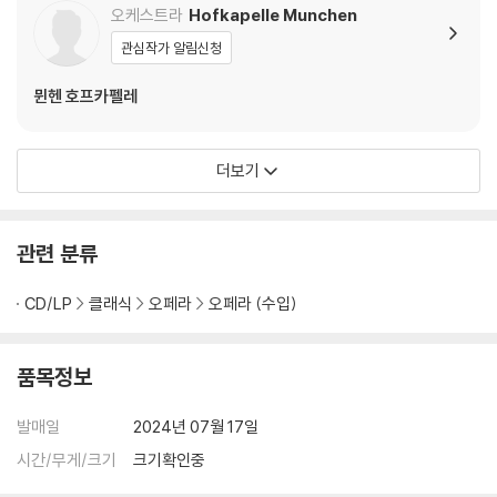
오케스트라
Hofkapelle Munchen
관심작가 알림신청
뮌헨 호프카펠레
더보기
관련 분류
CD/LP
클래식
오페라
오페라 (수입)
품목정보
발매일
2024년 07월 17일
시간/무게/크기
크기확인중