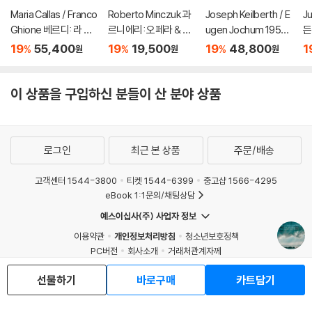
Maria Callas / Franco
Roberto Minczuk 과
Joseph Keilberth / E
J
Ghione 베르디: 라 트
르니에리: 오페라 & 관
ugen Jochum 1954
든
라비아타 - 마리아 칼
현악 작품집 (Guarnier
년 바이로이트 페스티
L
19
55,400
19
19,500
19
48,800
1
%
%
%
원
원
원
라스, 프랑코 기오네 /
i: Pedro Malazarte)
벌 실황 (Wagner: Bay
d
(Verdi: La Traviata)
reuth 1954)
[SACD]
이 상품을 구입하신 분들이 산 분야 상품
로그인
최근 본 상품
주문/배송
고객센터 1544-3800
티켓 1544-6399
중고샵 1566-4295
eBook 1:1문의/채팅상담
예스이십사(주) 사업자 정보
이용약관
개인정보처리방침
청소년보호정책
PC버전
회사소개
거래처관계자께
도서홍보
광고
선물하기
바로구매
카트담기
Copyright © YES24 Corp. All Rights Reserved.
MATOM5