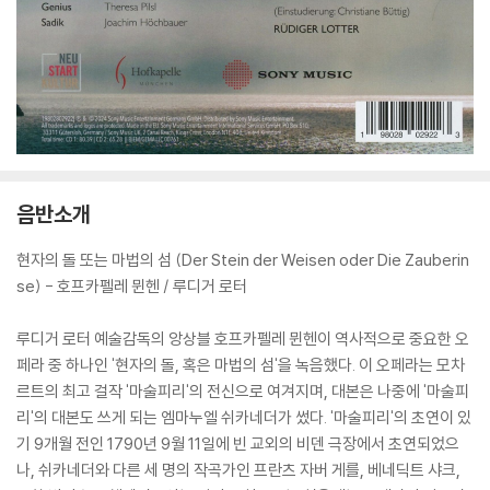
음반소개
현자의 돌 또는 마법의 섬 (Der Stein der Weisen oder Die Zauberin
se) - 호프카펠레 뮌헨 / 루디거 로터
루디거 로터 예술감독의 앙상블 호프카펠레 뮌헨이 역사적으로 중요한 오
페라 중 하나인 '현자의 돌, 혹은 마법의 섬'을 녹음했다. 이 오페라는 모차
르트의 최고 걸작 '마술피리'의 전신으로 여겨지며, 대본은 나중에 '마술피
리'의 대본도 쓰게 되는 엠마누엘 쉬카네더가 썼다. '마술피리'의 초연이 있
기 9개월 전인 1790년 9월 11일에 빈 교외의 비덴 극장에서 초연되었으
나, 쉬카네더와 다른 세 명의 작곡가인 프란츠 자버 게를, 베네딕트 샤크,