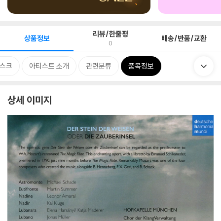
리뷰/한줄평
상품정보
배송/반품/교환
0
스크
아티스트 소개
관련분류
품목정보
상세 이미지