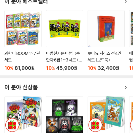
이 분야 베스트셀러
과학이 BOOM 1~7권
마법천자문 마법급수
보아요 시리즈 전4권
에
세트
한자 6급 1~3 세트 (전
세트 (보드북)
권
3권, 최신개정판)
10
81,900
10
45,900
10
32,400
1
%
%
%
원
원
원
이 분야 신상품