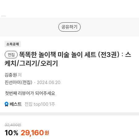
공유하기
소득공제
똑똑한 놀이책 미술 놀이 세트 (전3권) : 스
전집
케치/그리기/오리기
김충원
저
진선아이(전집)
2024.06.20.
첫번째 리뷰어가 되어주세요
베스트
전집 top100 1주
32,400
원
10
29,160