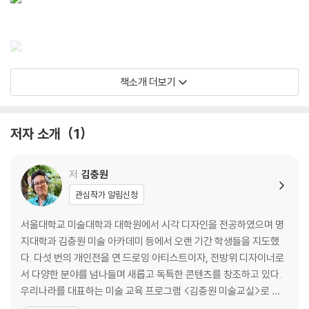
지은이 : 김충원
책소개 더보기
우리나라를 대표하는 미술 선생님인 김충원 선생님은 서울대학교와 서울
대학교 대학원을 졸업하였습니다. 선생님은 지난 30년 동안 250여 권이
넘는 미술과 창의력에 대한 책을 펴낸 작가이자 화가이고, 다양한 문화 콘
저자 소개
1
텐츠 개발자인 동시에 대학에서는 디자인과 드로잉을 가르치는 교수로서
다양한 분야의 실험적이고 창의적인 일들을 하였습니다. 지은 책으로는
저
김충원
《똑똑한 오리기 놀이책》, 《똑똑한 그리기 놀이책》을 비롯하여 <김충원 미
관심작가 알림신청
술교실>, <어린이 스케치 노트>, <스케치 쉽게 하기>, <5분 스케치>, <
5분 컬러링북>, <김충원 미술 수업> 등 다양한 미술 도서 시리즈가 있습
서울대학교 미술대학과 대학원에서 시각 디자인을 전공하였으며 명
니다.
지대학과 김충원 미술 아카데미 등에서 오랜 기간 학생들을 지도했
다. 다섯 번의 개인전을 연 드로잉 아티스트이자, 전방위 디자이너로
서 다양한 분야를 넘나들며 새롭고 독특한 콘텐츠를 창조하고 있다.
우리나라를 대표하는 미술 교육 프로그램 <김충원 미술교실>로 미
똑똑한 스케치 놀이책
술 교육의 새로운 방향을 제시하였고, <스케치 쉽게 하기> 시리즈로