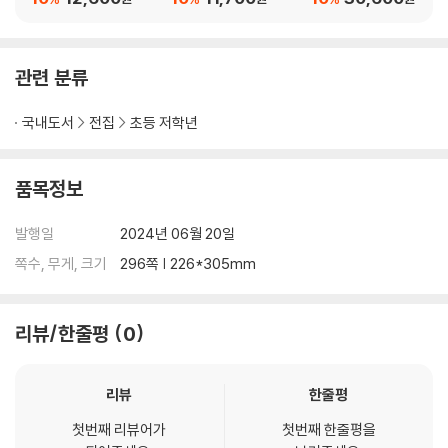
관련 분류
국내도서
전집
초등 저학년
품목정보
발행일
2024년 06월 20일
쪽수, 무게, 크기
296쪽 | 226*305mm
리뷰/한줄평
0
리뷰
한줄평
첫번째 리뷰어가
첫번째 한줄평을