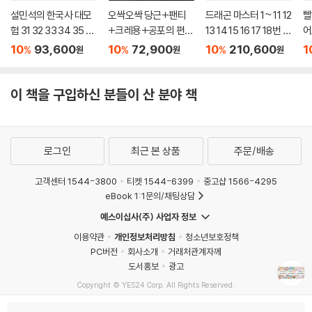
설민석의 한국사 대모
오싹오싹 당근+팬티
드래곤 마스터 1~ 11 12
빨
험 31 32 33 34 35 36
+크레용+공포의 편도
13 14 15 16 17 18번 세
어로
37번 세트 (전7권)
선+끔찍한 샐러드 세
트 (전18권)
세
10
93,600
10
72,900
10
210,600
1
%
%
%
원
원
원
트 전5권
이 책을 구입하신 분들이 산 분야 책
로그인
최근 본 상품
주문/배송
고객센터 1544-3800
티켓 1544-6399
중고샵 1566-4295
eBook 1:1문의/채팅상담
예스이십사(주) 사업자 정보
이용약관
개인정보처리방침
청소년보호정책
PC버전
회사소개
거래처관계자께
도서홍보
광고
Copyright © YES24 Corp. All Rights Reserved.
MATOM8