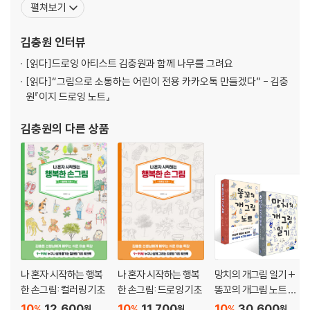
똑똑한 그리기 놀이책
펼쳐보기
많은 팬을 보유하고 있다. 《나 혼자 시작하는 행복한 손그림-드로잉
똑똑한 오리기 놀이책
기초》를 비롯하여 <5분 스케치>, <5분 컬러링북>, <이지 드로잉 노
김충원
인터뷰
트> 시리즈 등 250권이 넘는 미술 교육과 창의력 개발을
[읽다]
드로잉 아티스트 김충원과 함께 나무를 그려요
[읽다]
“그림으로 소통하는 어린이 전용 카카오톡 만들겠다” - 김충
원『이지 드로잉 노트』
김충원
의 다른 상품
나 혼자 시작하는 행복
나 혼자 시작하는 행복
망치의 개그림 일기 +
한 손그림: 컬러링 기초
한 손그림: 드로잉 기초
똥꼬의 개그림 노트 세
트
10
12,600
10
11,700
10
30,600
%
%
%
원
원
원