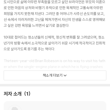
도시인으로 삶에 아무런 부족함을 모르고 살던 브라이언은 부모의 이혼으
로 인한 마음의 상처와 비행기 추락으로 인한 육체적인 고통속에 아무런
희망을 가지지 못한채 지낸다. 그러던 중 어머니가 사주신 손도끼를 보고,
산 속에서 이러저러한 고난을 헤쳐가면서 자신의 인생을 스스로 영위해보
고 싶은 강한 욕망을 느끼면서 살기로 결심한다.
10대로 접어드는 청소년들의 신체적, 정신적 변화를 잘 그려냈으며, 청소
년기의 방황 속에서 소극적으로 살아가기 쉬운 시기에 적극적이고 진취적
으로 살아가도록 용기를 주는 책이다.
Thirteen-year-old Brian Robeson is on his way to visit his fath
er when the single-engine plane in which he is flying crashes.
Suddenly, Brian finds himself alone in the Canadian wilderness
책소개 더보기
with nothing but a tattered Windbreaker and the hatchet his
mother gave him as a present -- and the dreadful secret that
has been tearing him apart since his parent's divorce. But now
저자 소개
1
Brian has no time for anger, self pity, or despair -- it will take al
l his know-how and determination, and more courage than he
knew he possessed, to survive.