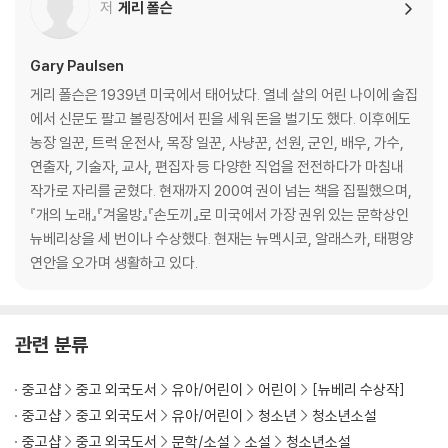
저
게리 폴슨
For twenty years Gary Paulsen's award-winning contemporar
y classic has been the survival story with which all others are c
Gary Paulsen
ompared. This new edition, with a reading group guide, will intr
게리 폴슨은 1939년 미국에서 태어났다. 열네 살의 어린 나이에 술집
oduce a new generation of readers to this page-turning, hear
에서 신문도 팔고 볼링장에서 핀을 세워 돈을 벌기도 했다. 이후에도
t-stopping adventure.
농장 일꾼, 트럭 운전사, 목장 일꾼, 사냥꾼, 선원, 군인, 배우, 가수,
연출자, 기술자, 교사, 편집자 등 다양한 직업을 전전하다가 마침내
작가로 자리를 굳혔다. 현재까지 200여 권이 넘는 책을 집필했으며,
『개의 노래』『겨울방』『손도끼』로 미국에서 가장 권위 있는 문학상인
뉴베리상을 세 번이나 수상했다. 현재는 뉴멕시코, 알래스카, 태평양
연안을 오가며 생활하고 있다.
관련 분류
중고샵
중고 외국도서
유아/어린이
어린이
[뉴베리 수상작]
중고샵
중고 외국도서
유아/어린이
청소년
청소년소설
중고샵
중고 외국도서
문학/소설
소설
청소년소설