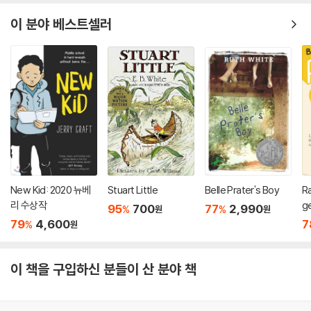
이 분야 베스트셀러
New Kid: 2020 뉴베
Stuart Little
Belle Prater's Boy
R
리 수상작
g
95
700
77
2,990
%
%
원
원
n
79
4,600
7
%
원
이 책을 구입하신 분들이 산 분야 책