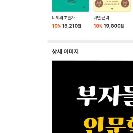
니체의 초월자
내면 근력
10
15,210
10
19,800
%
%
원
원
상세 이미지