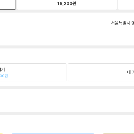
16,200
원
서울특별시 영
팔기
내 
700원