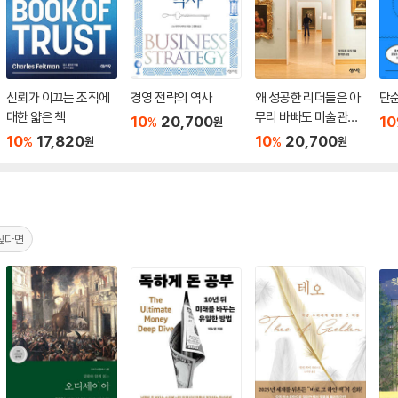
신뢰가 이끄는 조직에
경영 전략의 역사
왜 성공한 리더들은 아
단
대한 얇은 책
무리 바빠도 미술관에
10
20,700
10
%
원
가는가
10
17,820
10
20,700
%
%
원
원
싶다면