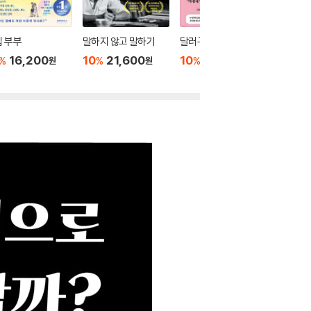
 부부
말하지 않고 말하기
달러구트 꿈 백화점 0
위버멘
16,200
10
21,600
10
16,020
10
1
%
%
%
%
원
원
원