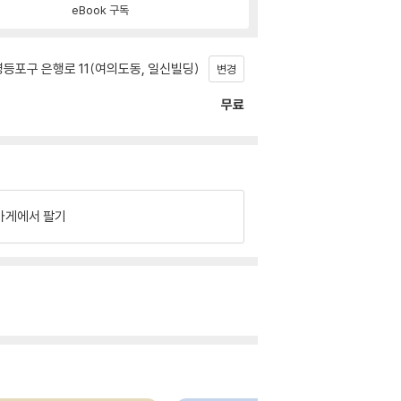
eBook 구독
등포구 은행로 11(여의도동, 일신빌딩)
변경
무료
가게에서 팔기