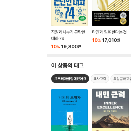
직원과 나누기 곤란한
타인과 일을 한다는 것
대화 74
10
17,010
%
원
10
19,800
%
원
이 상품의 태그
#크레마클럽에있어요
#사고력
#성공하고