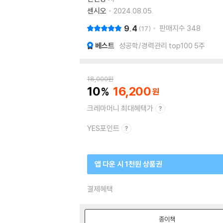
센시오
2024.08.05.
9.4
판매지수
348
17
베스트
성공학/경력관리 top100 5주
18,000
원
10
16,200
크레마머니 최대혜택가
YES포인트
앱 다운 시 1천원 상품권
결제혜택
종이책