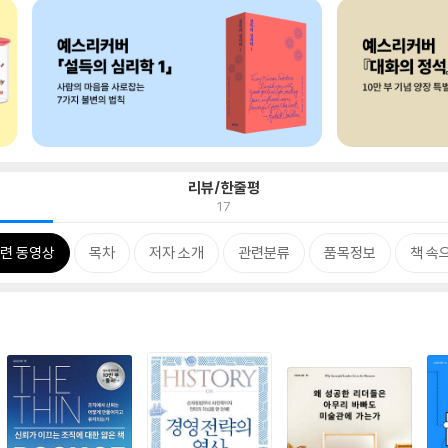
리뷰/한줄평
17
련 동영상
목차
저자 소개
관련분류
품목정보
책 속