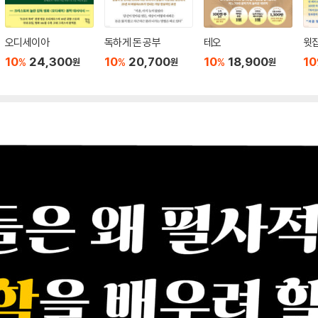
오디세이아
독하게 돈 공부
테오
윗집
10
24,300
10
20,700
10
18,900
10
%
%
%
원
원
원