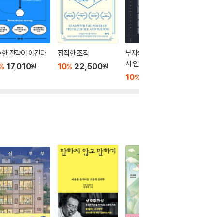
순한 전략이 이긴다
정직한 조직
부자의 서재에는 반드
일을 잘 
시 인문학 책이 놓여 있
17,010
10
22,500
10
1
%
%
%
원
원
다
10
16,200
%
원