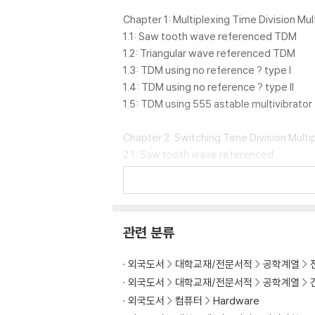
Chapter 1: Multiplexing Time Division Mult
1.1: Saw tooth wave referenced TDM
1.2: Triangular wave referenced TDM
1.3: TDM using no reference ? type I
1.4: TDM using no reference ? type II
1.5: TDM using 555 astable multivibrator
Chapter 2: Switching Time Division Multip
2.1: Saw tooth wave referenced
2.2: Triangular wave referenced
2.3: No reference ? type I
2.4: No reference ? type II
2.5: 555 astable as multiplier
관련 분류
2.6 555 monostable as multiplier
외국도서
대학교재/전문서적
공학계열
외국도서
대학교재/전문서적
공학계열
Chapter 3: Multiplexing Time Division Div
외국도서
컴퓨터
Hardware
3.1 Saw tooth wave referenced TDD