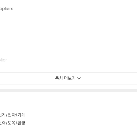
ipliers
lier
목차 더보기
전기/전자/기계
건축/토목/환경
ider