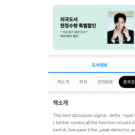
도서정보
책소개
목차
관련분류
품목정
책소개
This text discusses sigma- delta- type fu
t further covers all the function circuits 
switch, low pass fi lter, peak detector, 