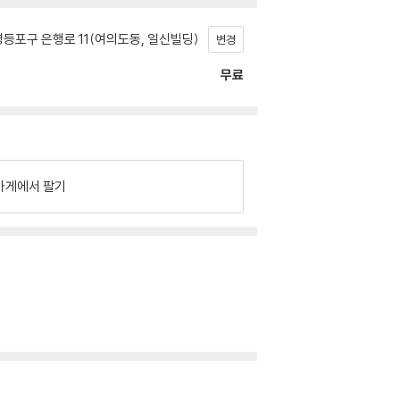
등포구 은행로 11(여의도동, 일신빌딩)
변경
무료
가게에서 팔기