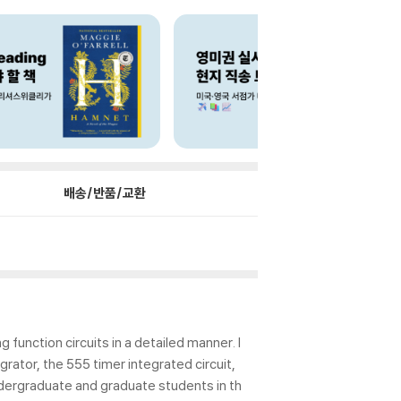
배송/반품/교환
 function circuits in a detailed manner. I
egrator, the 555 timer integrated circuit,
 undergraduate and graduate students in th