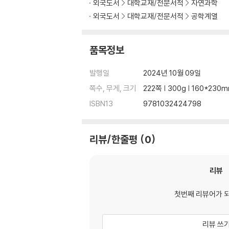
외국도서
대학교재/전문서적
자연과학
3.2 Triangular wave referenced TDD
외국도서
대학교재/전문서적
공학계열
3.3 TDD using no reference ? type I
3.4 TDD using no reference ? type II
3.5 TDD using 555 astable multivibrator
품목정보
3.6: TDD using 555 monostable multivibr
발행일
2024년 10월 09일
쪽수, 무게, 크기
222쪽 | 300g | 160*230
Chapter 4: Switching Time Division Divid
ISBN13
9781032424798
4.1 Saw tooth wave referenced TDD
4.2 Triangular wave referenced TDD
4.3 TDD using no reference ? type I
리뷰/한줄평
0
4.4 TDD using no reference ? type II
4.5 TDD using 555 astable multivibrator
4.6 TDD using 555 monostable multivibr
리뷰
첫번째 리뷰어가 
Chapter 5: Multiplexing Time Division M
5.1: Saw tooth wave referenced MCD
리뷰 쓰
5.2: Triangular wave referenced MCD