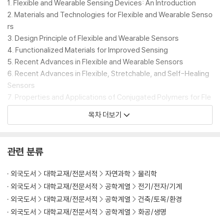
1. Flexible and Wearable Sensing Devices: An Introduction
2. Materials and Technologies for Flexible and Wearable Senso
rs
3. Design Principle of Flexible and Wearable Sensors
4. Functionalized Materials for Improved Sensing
5. Recent Advances in Flexible and Wearable Sensors
6. Recent Advances in Flexible, Stretchable, and Self-Healing
Sensors
7. Properties and Applications of Conjugated Polymers for Fle
xible Electronics: Current Trends and Perspectives
목차 더보기
8. Flexible and Wearable Strain Sensors
9. Metal Oxides-Based Flexible and Wearable Sensors
10. Transition Metal Chalcogenides Based Flexible and Wearab
관련 분류
le Sensors
11. Recent Development in MXene for Advanced Flexible Sens
외국도서
대학교재/전문서적
자연과학
물리학
ors
외국도서
대학교재/전문서적
공학계열
전기/전자/기계
12. Hydrogel-Based Flexible and Wearable Sensors
외국도서
대학교재/전문서적
공학계열
건축/토목/환경
13. Multifunctional Flexible and Wearable Sensors
외국도서
대학교재/전문서적
공학계열
화공/생명
14. Nanocomposites-Based Flexible and Wearable Sensors