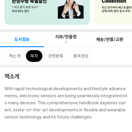
리뷰/한줄평
도서정보
배송/반품/교환
0
책소개
목차
관련분류
품목정보
책소개
With rapid technological developments and lifestyle advance
ments, electronic sensors are being seamlessly integrated int
o many devices. This comprehensive handbook explores curr
ent, state-of-the-art developments in flexible and wearable
sensor technology and its future challenges.