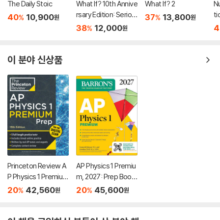
The Daily Stoic
What If? 10th Annive
What If? 2
Nu
rsary Edition: Seriou
ti
40
10,900
37
13,800
%
%
원
원
s Scientific Answers
38
12,000
4
%
원
to Absurd Hypothet
ical Questions
이 분야 신상품
Princeton Review A
AP Physics 1 Premiu
P Physics 1 Premium
m, 2027: Prep Book
Prep, 13th Edition: 5
with 4 Practice Test
20
42,560
20
45,600
%
%
원
원
Practice Tests + Di
s + Comprehensive
gital Practice Online
Review + Online Pra
+ Content Review
ctice