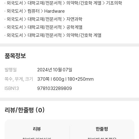
외국도서
대학교재/전문서적
의약학/간호학 계열
기초의학
15. Electrochemical Wearable Sensors-Based on Laser Induce
외국도서
컴퓨터
Hardware
d Graphene for Health Monitoring
16. Textile-Based Flexible and Wearable Sensors
외국도서
대학교재/전문서적
자연과학
17. Color-Based Flexible and Wearable Sensors
외국도서
대학교재/전문서적
공학계열
18. Self-Powered Sensors
외국도서
대학교재/전문서적
의약학/간호학 계열
19. Stretchable and Self-Healing Sensors
20. Flexible and Wearable Sensors for Biomedical Applications
품목정보
21. Role of Additive Manufacturing in Flexible and Wearable Se
nsors
발행일
2024년 10월 07일
22. Current Challenges and Perspective of Flexible and Weara
ble Sensors
쪽수, 무게, 크기
370쪽 | 600g | 180*250mm
ISBN13
9781032289809
리뷰/한줄평
0
리뷰
한줄평