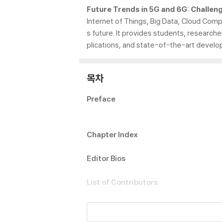
Future Trends in 5G and 6G: Challen
Internet of Things, Big Data, Cloud Comp
s future. It provides students, research
plications, and state-of-the-art devel
목차
Preface
Chapter Index
Editor Bios
List of Contributors
1. An Organized Study of Congestion Co