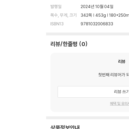
발행일
2024년 10월 04일
12. Wavelet Transform for OFDM-IM un
쪽수, 무게, 크기
342쪽 | 453g | 180*250
ISBN13
9781032006833
13. A Systematic review of 5G Opportuni
14. The latest 6G Artificial Intelligence 
리뷰/한줄평
0
15. (A Review of Artificial Intelligence 
리뷰
16. Layered Architecture and Issues for 
첫번째 리뷰어가 
17. Artificial Intelligence Techniques for 
리뷰 쓰
18. Antenna Array Design for Massive MI
혜택 및 유의
상품정보안내