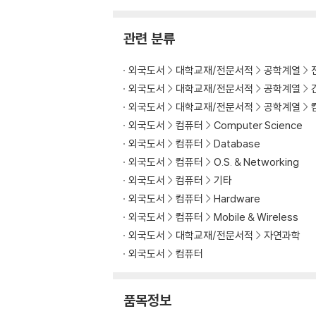
2. NR : Architecture, Protocol, Challenge
관련 분류
3. Comprehensive Survey on Device To D
외국도서
대학교재/전문서적
공학계열
4. Challenges, Opportunities and Applic
외국도서
대학교재/전문서적
공학계열
외국도서
대학교재/전문서적
공학계열
5. Machine learning and Deep learning for
외국도서
컴퓨터
Computer Science
외국도서
컴퓨터
Database
6. Key Parameters in 5G for Optimized 
외국도서
컴퓨터
O.S. & Networking
7. Applications of Machine Learning in 
외국도서
컴퓨터
기타
외국도서
컴퓨터
Hardware
8. GREEN- Cloud Computing (G-CC) Data 
외국도서
컴퓨터
Mobile & Wireless
외국도서
대학교재/전문서적
자연과학
9. SDR Network & Network Function Virt
외국도서
컴퓨터
10. AN INTENSIVE STUDY OF DUAL PA
품목정보
11. Design of Improved Quadruple-Mode 