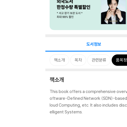
도서정보
책소개
목차
관련분류
품목정
책소개
This book offers a comprehensive overv
oftware-Defined Network (SDN)-based a
loud Computing, etc. It also includes dis
elligent Systems.