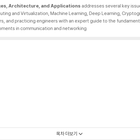
ges, Architecture, and Applications
addresses several key issu
uting and Virtualization, Machine Learning, Deep Learning, Cryptog
ers, and practicing engineers with an expert guide to the fundament
opments in communication and networking.
ntrol Approaches in Wireless Sensor Networks
목차 더보기