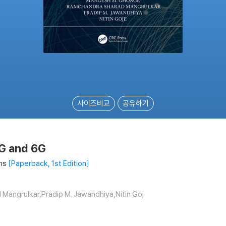
사이즈비교
공유하기
5G and 6G
ns
Paperback, 1st Edition
angrulkar,Pradip M. Jawandhiya,Nitin Goj