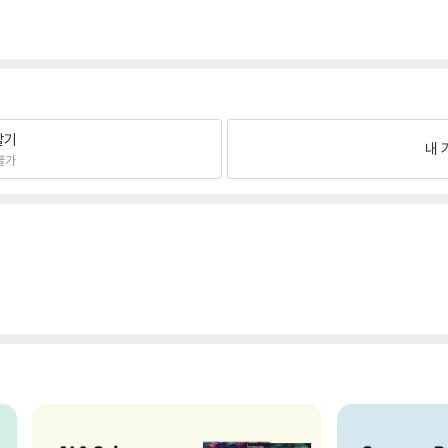
팔기
내 
불가