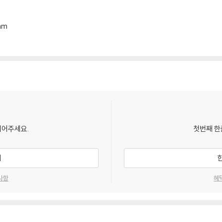
der hardware impairments performance enhancement
mm
ties, Architecture and Challenges
Network Applications
Techniques for 6G Communications: Architecture, Security and Potent
6G
되어주세요.
첫번째 한
6G
기
MO System in 5G Application
사항
혜