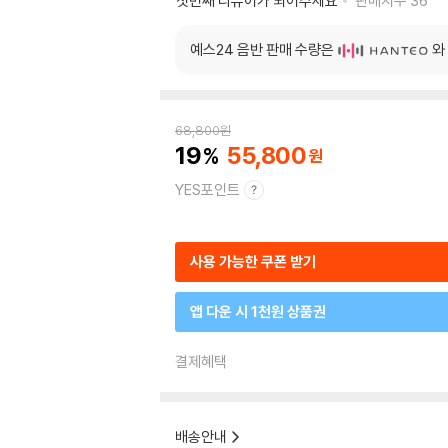
첫번째 리뷰어가 되어주세요
판매지수
36
예스24 음반 판매 수량은
와
68,800
원
19
55,800
YES포인트
사용 가능한 쿠폰 받기
앱 다운 시 1천원 상품권
결제혜택
배송안내