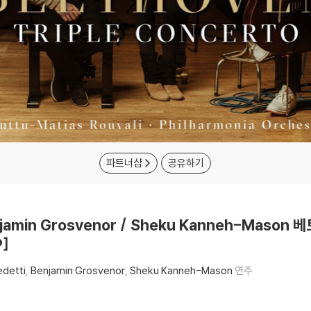
파트너샵
공유하기
Benjamin Grosvenor / Sheku Kanneh-Maso
P]
edetti
Benjamin Grosvenor
Sheku Kanneh-Mason
연주