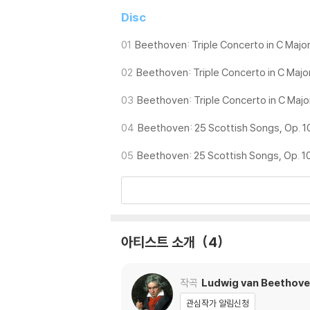
2) 재생 음역의 왜곡을 최소화 하고 반복 재생
Disc
는 전용 제품 등을 이용하여 센터 홀을 조정하시
3) 디스크에 미세한 잔 흠집이 남아있거나 인쇄
01
Beethoven: Triple Concerto in C Major, 
가능합니다
02
Beethoven: Triple Concerto in C Major,
※ 컬러 디스크
03
Beethoven: Triple Concerto in C Major,
아래에 해당하는 경우는 불량이 아니므로 개봉 
1) 컬러 디스크는 웹 이미지와 실제 색상이 차이가
04
Beethoven: 25 Scottish Songs, Op. 10
2) 컬러 디스크의 특성상 제작 공정시 앨범마다
05
Beethoven: 25 Scottish Songs, Op. 108
3) 컬러 디스크는 제작 과정에서 다른 색상 염료
※ 반품/교환 안내
1) 불량으로 인한 반품/교환 요청 시에는 불량 
관련 사진과 동영상 및 재생 기기 모델명을 첨부
아티스트 소개
4
2) LP는 잦은 배송 과정에서 재킷에 손상이 
작곡
Ludwig van Beethov
관심작가 알림신청