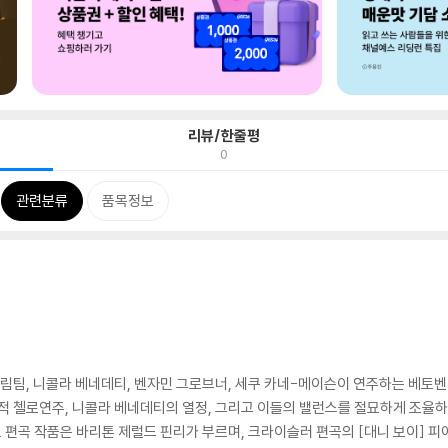
리뷰/한줄평
0
관련분류
품목정보
드림팀, 니콜라 베네데티, 벤자민 그로브너, 세쿠 카네-메이슨이 연주하는 베토벤
적 첼로연주, 니콜라 베네데티의 열정, 그리고 이들의 밸런스를 절묘하게 조율하
편곡 작품은 바리톤 제럴드 핀리가 부르며, 크라이슬러 편곡의 [대니 보이] 피