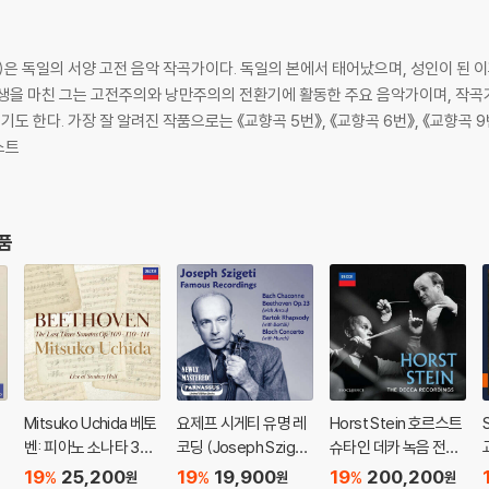
 26일)은 독일의 서양 고전 음악 작곡가이다. 독일의 본에서 태어났으며, 성인이 된
생을 마친 그는 고전주의와 낭만주의의 전환기에 활동한 주요 음악가이며, 작곡가
나타》, 《월광 소나타》,등이 있다.
스트
상품
Mitsuko Uchida 베토
요제프 시게티 유명 레
Horst Stein 호르스트
타
벤: 피아노 소나타 30-
코딩 (Joseph Szigeti
슈타인 데카 녹음 전집
o
32번 (Beethoven: Pi
Famous Recording
(The Decca Recordi
19
25,200
19
19,900
19
200,200
%
%
%
원
원
원