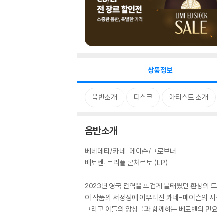
상품정보
음반소개
디스크
아티스트 소개
음반소개
베네데티/카네-메이슨/그로브너
베토벤: 트리플 콘체르토 (LP)
2023년 영국 전역을 뜨겁게 불태웠던 환상의 
이 작품의 서정성에 어우러진 카네-메이슨의 시
그리고 이들의 앙상블과 함께하는 베토벤의 민요 