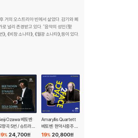
 이후 거의 오스트리아 빈에서 살았다. 감기와 폐
로 널리 존경받고 있다. "음악의 성인(聖
Seiji Ozawa 베토벤:
Amaryllis Quartett
Kurt Masur 베토벤: 교
교향곡 5번 / 슈트라우
베토벤: 현악사중주 6
향곡 9번 ‘합창’, '장엄미
스: 영웅의 생애 (Beet
번 B플랫장조 외 (Bee
사' 외 (Beethoven: S
19
24,700
19
20,800
19
31,200
%
%
%
원
원
원