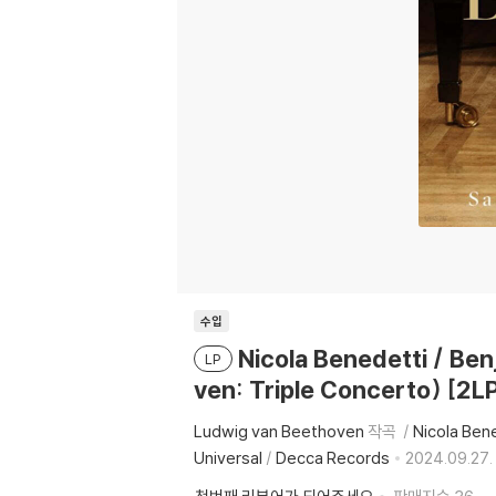
수입
Nicola Benedetti / 
LP
ven: Triple Concerto) [2L
Ludwig van Beethoven
작곡
Nicola Ben
Universal
/
Decca Records
2024.09.27.