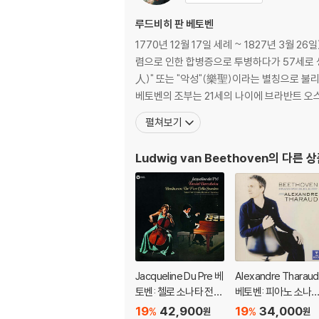
루드비히 판 베토벤
1770년 12월 17일 세례 ~ 1827년 3월
렴으로 인한 합병증으로 투병하다가 57세로 
人)" 또는 "악성"(樂聖)이라는 별칭으로 불리기도 한다. 가장 잘 알려진 작품으로는 《교향곡 5번》, 《교향곡 6번》, 《교향곡 9번》, 《비창 소
베토벤의 조부는 21세의 나이에 브라반트 오
펼쳐보기
Ludwig van Beethoven
의 다른 
Jacqueline Du Pre 베
Alexandre Tharaud
토벤: 첼로 소나타 전집
베토벤: 피아노 소나
(Beethoven: Cello S
30, 31, 32번 (Beeth
19
42,900
19
34,000
%
%
원
원