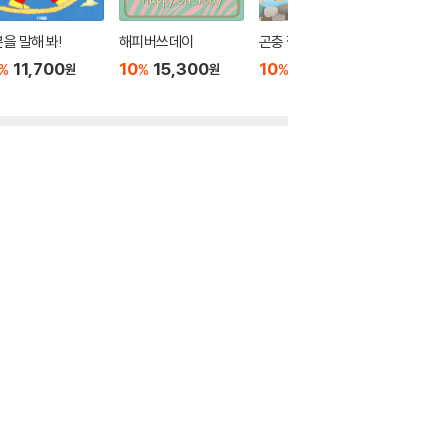
을 말해 봐!
해피버쓰데이
곤충 찜질방
믿는 만큼
11,700
10
15,300
10
15,300
10
1
%
%
%
%
원
원
원