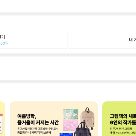
팔기
내 
600원