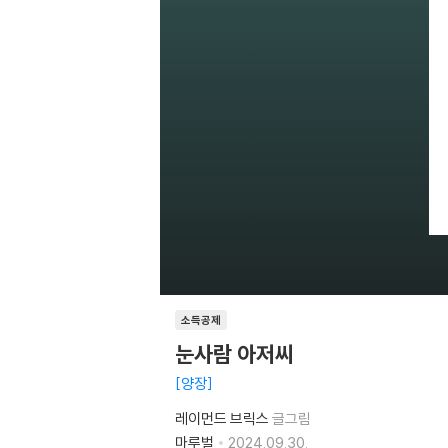
소득공제
눈사람 아저씨
양장
레이먼드 브릭스
글그림
마루벌
2024.09.30.