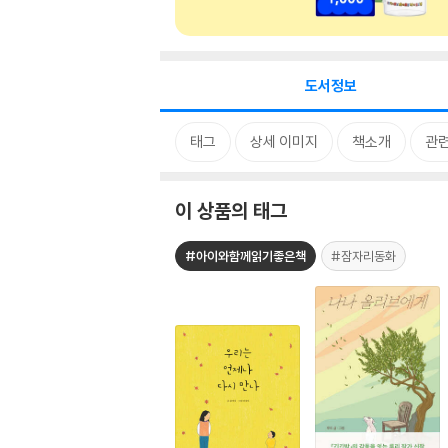
도서정보
태그
상세 이미지
책소개
관련
이 상품의 태그
#아이와함께읽기좋은책
#잠자리동화