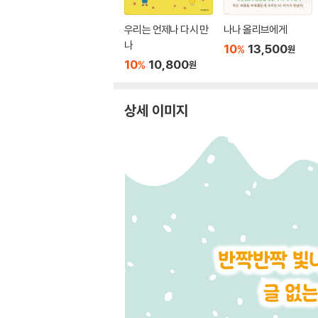
우리는 언제나 다시 만
나나 올리브에게
나
10
13,500
%
원
10
10,800
%
원
상세 이미지