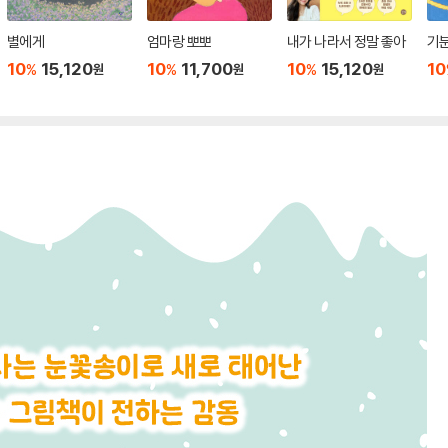
별에게
엄마랑 뽀뽀
내가 나라서 정말 좋아
기분
10
15,120
10
11,700
10
15,120
10
%
%
%
원
원
원