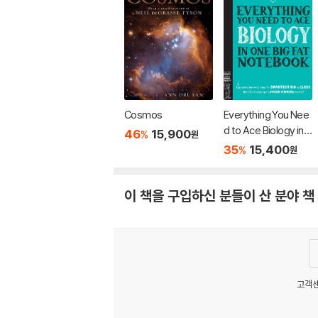
Cosmos
Everything You Nee
d to Ace Biology in
46
15,900
%
원
One Big Fat Notebo
35
15,400
%
원
ok
이 책을 구입하신 분들이 산 분야 책
고객센