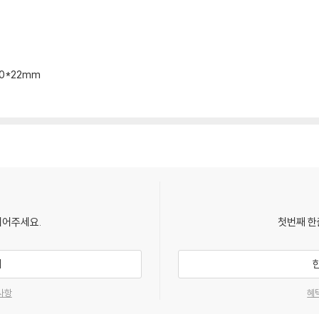
10*22mm
되어주세요.
첫번째 한
기
사항
혜