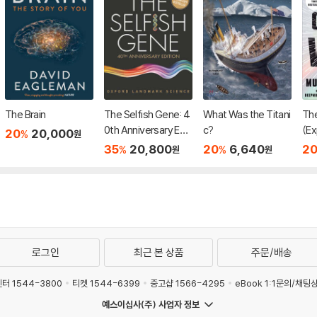
The Brain
The Selfish Gene: 4
What Was the Titani
Th
0th Anniversary Edit
c?
(Ex
20
20,000
%
원
ion
35
20,800
20
6,640
2
%
%
원
원
로그인
최근 본 상품
주문/배송
터 1544-3800
티켓 1544-6399
중고샵 1566-4295
eBook 1:1문의/채팅
예스이십사(주) 사업자 정보