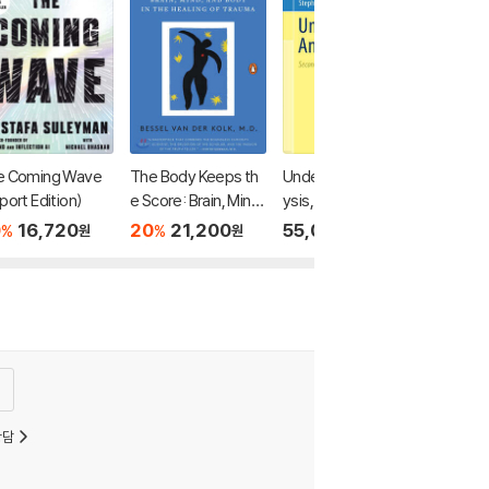
e Coming Wave
The Body Keeps th
Understanding Anal
port Edition)
e Score: Brain, Mind,
ysis, 2/E
and Body in the Heal
0
16,720
20
21,200
55,000
%
%
원
원
원
ing of Trauma
상담