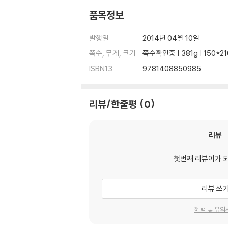
품목정보
발행일
2014년 04월 10일
쪽수, 무게, 크기
쪽수확인중 | 381g | 150*2
ISBN13
9781408850985
리뷰/한줄평
0
리뷰
첫번째 리뷰어가 
리뷰 쓰
혜택 및 유의