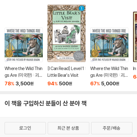
Where the Wild Thin
[I Can Read] Level 1 :
Where the Wild Thin
In
gs Are (미국판) : 괴물
Little Bear's Visit
gs Are (미국판) : 괴물
6
들이 사는 나라 : 1964
들이 사는 나라 : 1964
78
3,500
94
500
67
5,000
%
%
%
원
원
원
칼데콧 수상작
칼데콧 수상작
이 책을 구입하신 분들이 산 분야 책
로그인
최근 본 상품
주문/배송