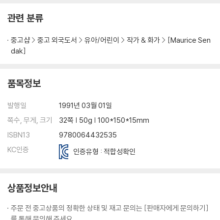
관련 분류
중고샵
중고 외국도서
유아/어린이
작가 & 화가
[Maurice Sen
dak]
품목정보
발행일
1991년 03월 01일
쪽수, 무게, 크기
32쪽 | 50g | 100*150*15mm
ISBN13
9780064432535
KC인증
인증유형 : 적합성확인
상품정보안내
주문 전 중고상품의 정확한 상태 및 재고 문의는 [판매자에게 문의하기]
를 통해 문의해 주세요.