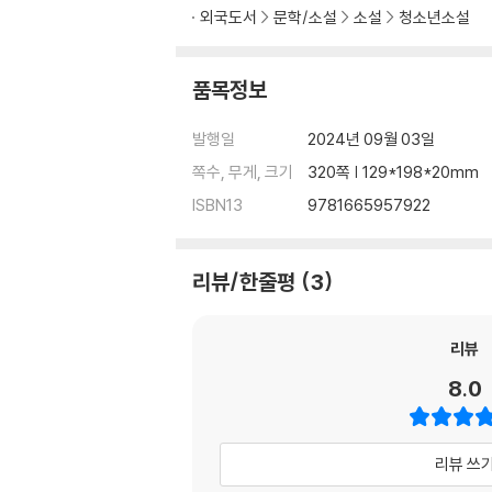
외국도서
문학/소설
소설
청소년소설
품목정보
발행일
2024년 09월 03일
쪽수, 무게, 크기
320쪽 | 129*198*20mm
ISBN13
9781665957922
리뷰/한줄평
3
리뷰
8.0
리뷰 쓰