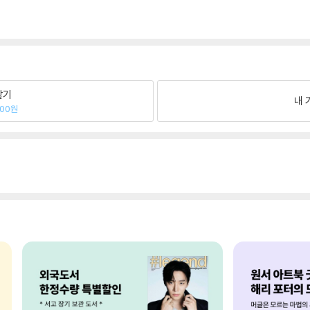
팔기
내 
200원