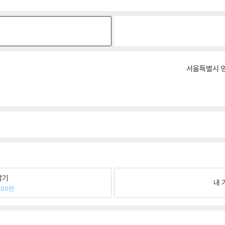
원
서울특별시 영
팔기
내 
900원