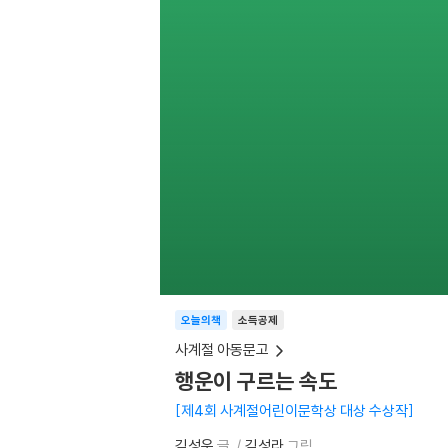
오늘의책
소득공제
사계절 아동문고
행운이 구르는 속도
제4회 사계절어린이문학상 대상 수상작
김성운
글
김성라
그림