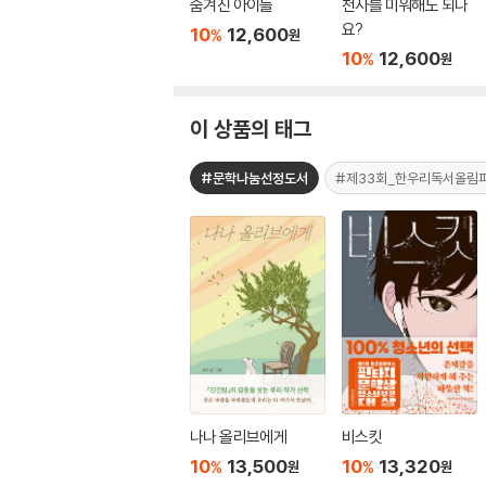
숨겨진 아이들
천사를 미워해도 되나
요?
10
12,600
%
원
10
12,600
%
원
이 상품의 태그
#문학나눔선정도서
#제33회_한우리독서올림
나나 올리브에게
비스킷
10
13,500
10
13,320
%
%
원
원