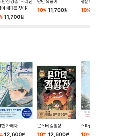
 탐정 강충 : 사라진
낭만 복숭아
행운이 구르는 속도
알로하, 
양이 체다를 찾아라
10
11,700
10
11,700
10
1
%
%
%
원
원
11,700
%
원
밀한 가해자
몬스터 캠핑장
스파클
양면의 
커버 특
12,600
10
12,600
10
13,500
%
%
%
원
원
원