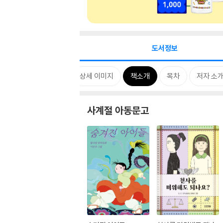
도서정보
 한마디
카드뉴스
상세 이미지
책소개
목차
저자 소
사계절 아동문고