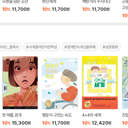
국경을 넘은 소년
현진에게
책방거리 수사대 2
곤충
고
10
11,700
10
11,700
10
11,700
%
%
%
원
원
원
10
피아드_필독서
#사계절어린이문학상
#장애인식개선을위해
#성장동화
첫 여름, 완주
행운이 구르는 속도
4×4의 세계
친
10
15,300
10
11,700
10
12,420
10
%
%
%
원
원
원