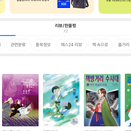
리뷰/한줄평
72
개
관련분류
품목정보
예스24 리뷰
책 속으로
줄거리