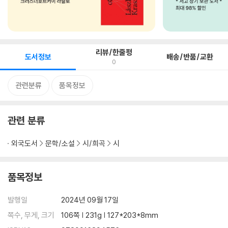
리뷰/한줄평
도서정보
배송/반품/교환
0
관련분류
품목정보
관련 분류
외국도서
문학/소설
시/희곡
시
품목정보
발행일
2024년 09월 17일
쪽수, 무게, 크기
106쪽 | 231g | 127*203*8mm