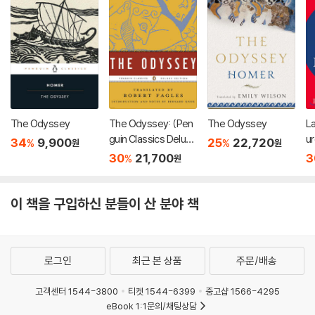
The Odyssey
The Odyssey: (Pen
The Odyssey
L
guin Classics Deluxe
u
34
9,900
25
22,720
%
%
원
원
Edition)
30
21,700
3
%
원
이 책을 구입하신 분들이 산 분야 책
로그인
최근 본 상품
주문/배송
고객센터 1544-3800
티켓 1544-6399
중고샵 1566-4295
eBook 1:1문의/채팅상담