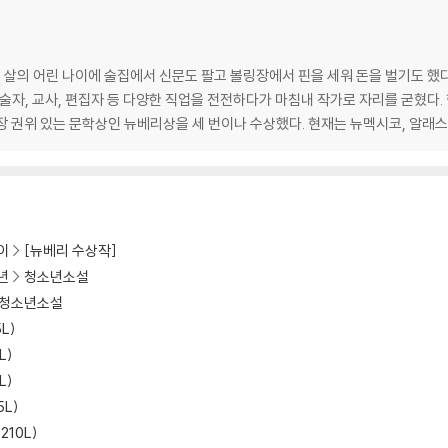
 살의 어린 나이에 술집에서 신문도 팔고 볼링장에서 핀을 세워 돈을 벌기도 했다.
자, 기술자, 교사, 편집자 등 다양한 직업을 전전하다가 마침내 작가로 자리를 굳혔다
장 권위 있는 문학상인 뉴베리상을 세 번이나 수상했다. 현재는 뉴멕시코, 알래스
이
[뉴베리 수상작]
년
청소년소설
청소년소설
5L)
L)
L)
5L)
1210L)