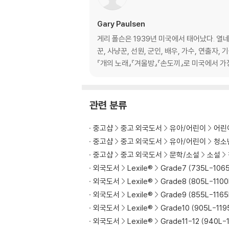
Gary Paulsen
게리 폴슨은 1939년 미국에서 태어났다. 열네
꾼, 사냥꾼, 선원, 군인, 배우, 가수, 연출
『개의 노래』『겨울방』『손도끼』로 미국에서 가
관련 분류
중고샵
중고 외국도서
유아/어린이
어린
중고샵
중고 외국도서
유아/어린이
청소
중고샵
중고 외국도서
문학/소설
소설
외국도서
Lexile®
Grade7 (735L-106
외국도서
Lexile®
Grade8 (805L-1100
외국도서
Lexile®
Grade9 (855L-1165
외국도서
Lexile®
Grade10 (905L-119
외국도서
Lexile®
Grade11-12 (940L-