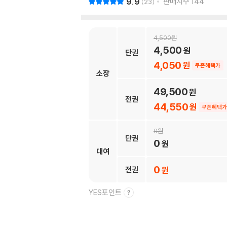
9.9
판매지수
144
23
4,500
4,500
단권
4,050
쿠폰혜택가
소장
49,500
전권
44,550
쿠폰혜택가
0
단권
0
대여
0
전권
YES포인트