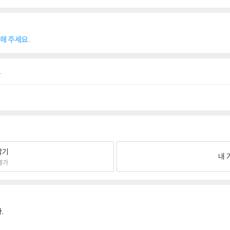
해 주세요.
.
팔기
내 
불가
.