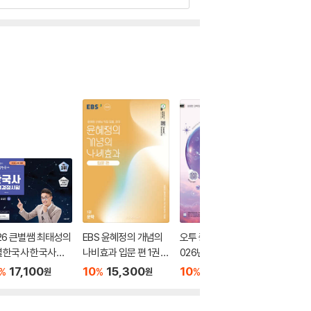
26 큰별쌤 최태성의
EBS 윤혜정의 개념의
오투 중학 과학 2-2 (2
2026 
별한국사 한국사능
나비효과 입문 편 1권
026년)
별별한국
정시험 심화(1,2,3
문학 (2026년용)
력검정시험
17,100
10
15,300
10
17,550
10
1
%
%
%
%
원
원
원
 상
급) 하