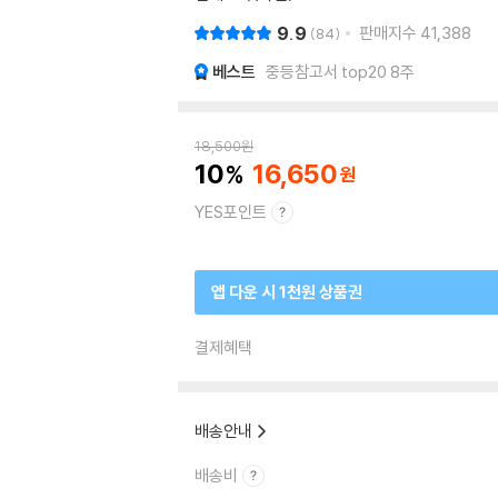
9.9
판매지수
41,388
84
베스트
중등참고서 top20 8주
18,500
원
10
16,650
YES포인트
앱 다운 시 1천원 상품권
결제혜택
배송안내
배송비