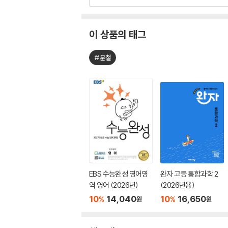
이 상품의 태그
#분철
EBS 수능완성 영어영
완자 고등 통합과학 2
역 영어 (2026년)
(2026년용)
10
14,040
10
16,650
%
%
원
원