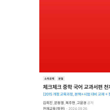
소득공제
분철
체크체크 중학 국어 교과서편 천재
2015 개정 교육과정, 본책+시험 대비 교재 + 
김희진
,
문동열
,
복주현
,
고윤경
공저
천재교육(학원)
2024.09.26.