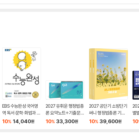
EBS 수능완성 국어영
2027 유휘운 행정법총
2027 공단기 소방단기
20
역 독서·문학·화법과 작
론 요약노트+기출문제
써니 행정법총론 기본
별
문 (2026년)
(요.플.)
서
력검
10
14,040
10
33,300
10
39,600
10
%
%
%
원
원
원
급)