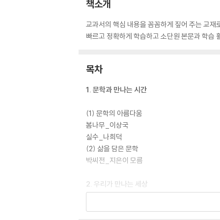
책소개
교과서의 핵심 내용을 꼼꼼하게 짚어 주는 교재로
빠르고 정확하게 학습하고 소단원 본문과 학습 활
목차
1. 문학과 만나는 시간
(1) 문학의 아름다움
봄나무_이상국
실수_나희덕
(2) 삶을 담은 문학
박씨전_지은이 모름
2. 우리가 만나는 세상
(1) 토론하기
동물원, 폐지할까 유지할까