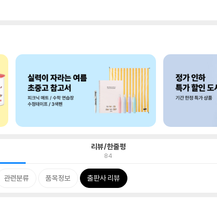
리뷰/한줄평
84
관련분류
품목정보
출판사 리뷰