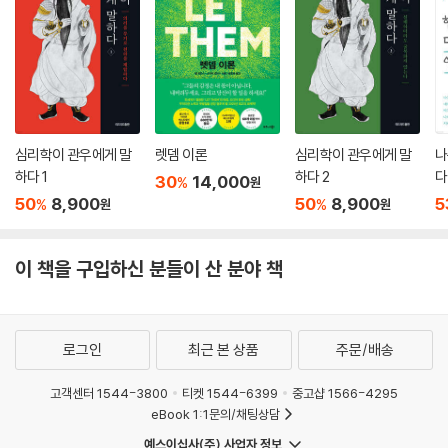
A의 부인은 남편이 죽은 후 홀로 온갖 고생 끝에 아들을 공부시켜 공업고
등학교까지 졸업시켰지만 아들은 좀처럼 취직이 되지 않았다. 그러는 가운
데 문득 남편이 남긴 편지가 생각나 L을 찾아온 것이다.
“제가 무엇을 도와드리면 되겠습니까?”
“제 아들놈 취직 좀 시켜주시면 고맙겠습니다. 취직해서 해외에 나갔으면
합니다.”
“그거라면 아무 걱정 마십시오. 가셔서 조금만 기다리시면 좋은 소식이 있
심리학이 관우에게 말
렛뎀 이론
심리학이 관우에게 말
나
을 겁니다. 또 달리 도와드릴 일은 없는지요? 뭐든 편히 말씀하십시오.”
하다 1
하다 2
다
30
14,000
%
원
“다른 건 없습니다. 딱 한 번만 부탁하라고 한 남편의 유언을 지키고 싶습
50
8,900
50
8,900
5
%
%
원
원
니다.”
부인의 아들은 바라는 대로 H건설에 입사하여 곧바로 해외 건설현장으로
이 책을 구입하신 분들이 산 분야 책
나갔다. 부인은 그 뒤로 다시 어떤 부탁도 해오지 않았다.
이런 미담도 있는 반면에 정치인들은 약속을 해놓고 침이 마르기도 전에
저버리는 것으로 유명하다. 오죽했으면 선거철마다 그들이 내놓은 공약公
로그인
최근 본 상품
주문/배송
約을 공약空約이라고 빈정거릴까. 그들이 약속을 밥 먹듯이 어긴 탓에 정
치인에 대한 불신과 정치에 대한 무관심이 심각한 상황에 이르렀다.
고객센터 1544-3800
티켓 1544-6399
중고샵 1566-4295
드골은 “정치인은 자기가 말하는 것을 결코 믿지 않기 때문에 남이 자기 말
eBook 1:1문의/채팅상담
을 믿으면 놀란다”고 빈정거렸다. 일찍이 흐루시초프도 “정치인은 다 같
예스이십사(주) 사업자 정보