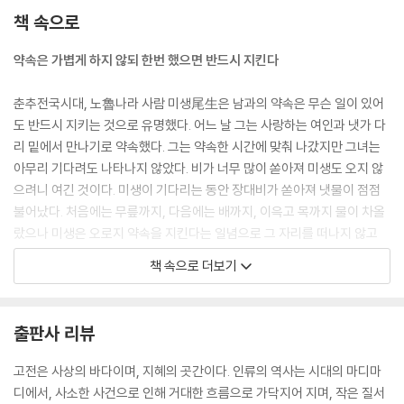
끊임없이 노력하면 무슨 일이라도 이룬다
책 속으로
04. 인간경영의 지혜와 왕도
약속은 가볍게 하지 않되 한번 했으면 반드시 지킨다
- 사람을 어떻게 경영할 것인가
멀리 내다보는 안목을 기른다
춘추전국시대, 노魯나라 사람 미생尾生은 남과의 약속은 무슨 일이 있어
눈과 귀가 미혹에 빠지면 패가망신한다
도 반드시 지키는 것으로 유명했다. 어느 날 그는 사랑하는 여인과 냇가 다
조무래기와는 더불어 일할 수 없다
리 밑에서 만나기로 약속했다. 그는 약속한 시간에 맞춰 나갔지만 그녀는
천 리를 내다보는 안목을 키운다
아무리 기다려도 나타나지 않았다. 비가 너무 많이 쏟아져 미생도 오지 않
늘 스스로 반성하는 마음을 기른다
으려니 여긴 것이다. 미생이 기다리는 동안 장대비가 쏟아져 냇물이 점점
백 번 듣는 것보다 한 번 보는 것이 낫다
불어났다. 처음에는 무릎까지, 다음에는 배까지, 이윽고 목까지 물이 차올
저마다 지닌 다른 재능을 십분 활용한다
랐으나 미생은 오로지 약속을 지킨다는 일념으로 그 자리를 떠나지 않고
남의 단점을 비판하기 전에 장점을 찾아 격려한다
있다가 그만 교각을 끌어안은 채 물에 빠져 죽고 말았다(미생지신尾生之
책 속으로 더보기
가난이 청빈이 아닌 것처럼 부유가 부도덕은 아니다
信).
해마다 피는 꽃은 같아도 그것을 보는 사람은 다르다
내게 밭 2경이 있었다면 어찌 6국의 재상이 되었겠는가
명대의 소설가 풍몽룡馮夢龍이 엮은 단편소설집 《유세명언喩世明言》
출판사 리뷰
죽기를 각오하면 살고 요행히 살기를 바라면 죽는다
에는 좀더 섬뜩한 고사가 등장한다. 과거에 응시하러 가던 범거경范巨卿
결연히 행하면 귀신도 피해 간다
이라는 젊은이가 도중에 동상에 걸려 다 죽게 되었다. 역시 과거를 보러 가
고전은 사상의 바다이며, 지혜의 곳간이다. 인류의 역사는 시대의 마디마
호가호위하는 자는 결국 패가망신한다
던 장려張勵라는 젊은이가 그를 발견하고 며칠 동안 정성껏 돌봐주었다.
디에서, 사소한 사건으로 인해 거대한 흐름으로 가닥지어 지며, 작은 질서
소신을 파는 곡학아세로 자리를 구걸하지 않는다