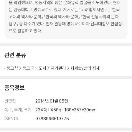
03. 인재 발탁과 기용의 지혜
을 역임했으며, 영동지역의 많은 문화유적 발굴을 주도하였다. 현재
- 인재를 어떻게 알아보고 키울 것인가
는 관동대학교 명예교수로 있다. 저서로는 『고려법제사연구』 『한국
유비, 삼고초려로 천재 공명을 발탁하다
고대의 역사와 문화』 『한국의 역사와 문화』 『한국 전통사회의 문화
사심을 버리고 자기보다 더 뛰어난 인재를 발탁한다
탐구』 등 다수가 있다. 현재 관동대 명예교수이자 신씨대종보 편집장
자기 장점에 다른 사람의 장점을 접목한다
으로 활동하고 있다.
노인의 경륜과 지혜를 활용한다
조조, 남의 버림을 받기 전에 내가 먼저 버린다
파랑은 쪽에서 나왔으나 쪽보다 더 푸르다
관련 분류
큰일에는 말이 많으므로 그 결정에는 외로움이 따른다
닭 부리가 될지언정 쇠꼬리는 되지 않는다
중고샵
중고 국내도서
자기관리
처세술/삶의 자세
연작이 어찌 홍곡의 뜻을 알 것인가
리더의 최고 덕목은 인덕과 인격에 있다
물이 너무 맑으면 고기가 놀지 못 한다
품목정보
선비는 자기를 알아주는 사람을 위해 죽는다
천시는 지리만 못하고, 지리는 인화만 못하다
발행일
2014년 01월 05일
사사로운 명리를 버리고 대의를 앞세운다
쪽수, 무게, 크기
234쪽 | 458g | 188*257*20mm
법을 집행하는 데 지위고하에 차별을 두지 않는다
ISBN13
9788996519775
한 줄기 미풍으로도 우주의 변화를 감지한다
리더라면 고독을 두려워해서는 안 된다