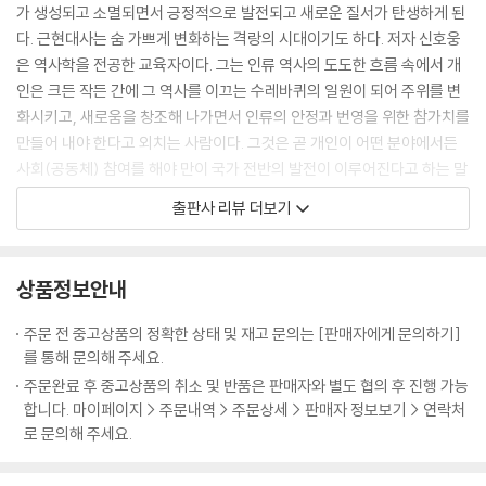
두 사람 모두 시험 날짜는 놓치고 말았지만, 대신 의형제를 맺었다. 둘은 다
가 생성되고 소멸되면서 긍정적으로 발전되고 새로운 질서가 탄생하게 된
음해 중양절重陽節(음력 9월 9일)에 장려의 집에서 만나기로 약속했다.
다. 근현대사는 숨 가쁘게 변화하는 격랑의 시대이기도 하다. 저자 신호웅
05. 천하경영의 교훈과 지혜
해가 바뀌어 약속한 날이 되자 장려는 음식을 장만해놓고 범거경을 기다렸
은 역사학을 전공한 교육자이다. 그는 인류 역사의 도도한 흐름 속에서 개
- 천하를 어떻게 경영할 것인가
다. 날이 저물도록 손님은 나타나지 않았다. 이윽고 깊은 밤, 초췌한 몰골에
인은 크든 작든 간에 그 역사를 이끄는 수레바퀴의 일원이 되어 주위를 변
눈물로 표를 지어 천하경영의 요체를 아뢰다
수심 가득한 표정의 범거경이 기척도 없이 장려의 방에 들어섰다. 그는 산
화시키고, 새로움을 창조해 나가면서 인류의 안정과 번영을 위한 참가치를
중상모략이나 헛소문에 현혹되지 않는다
사람이 아니라 범거경의 귀신이었다. 생활고에 시달리던 범거경은 중양절
만들어 내야 한다고 외치는 사람이다. 그것은 곧 개인이 어떤 분야에서든
창업도 어렵지만 그것을 지키는 것은 더 어렵다
당일에야 뒤늦게 약속을 기억해냈지만 천 리 길을 가기에는 이미 때가 늦
사회(공동체) 참여를 해야 만이 국가 전반의 발전이 이루어진다고 하는 말
말을 가리켜 사슴이라 하는 무리가 권력을 농단하다
었다. 어쩔 줄 몰라 하다가 “귀신은 천 리 길도 단숨에 갈 수 있다”는 말을
과도 일맥상통한다. 그러하기에 저자는 치열한 역사인식과 자기 통찰의 철
한번 엎질러진 물은 주워 담지 못한다
출판사 리뷰 더보기
듣고는 스스로 목숨을 끊어 약속을 지킨 것이다.
학, 그리고 이를 바탕으로 한 지혜가 만들어져야 한다고 보는 것이다. 그러
골육간의 다툼은 반드시 패가망신으로 끝난다
춘추전국시대 유세객 소진蘇秦은 연왕을 만나 유세하면서 미생지신尾生
한 지적인 욕구나 체득을 위해서는 고전에서 지적 충족을 얻어내야 하고,
달걀 두 개 때문에 동량지재를 버릴 것인가
之信같이 고지식해서는 국제정치를 하기 어렵다고 왕을 설득했다. 장자
이를 지혜로써 활용할 수 있어야만이 개인이나 국가가 새로운 세계에 도달
저마다 가장 뛰어난 재능을 찾아 발휘한다
상품정보안내
莊子도 우화에서 도척을 통해 미생을 비판하고 있다. “이런 인간들은 책
할 수 있다고 강조하고 있는 것이다.
일마다 그 특성에 따른 적임자가 따로 있다
형?刑(기둥에 묶어서 창으로 찔러 죽이는 형벌)을 당한 개, 물에 떠내려가
그런 점에서 근간의 주입식교육, 왜곡된 역사관, 천박한 이념과 사상을 바
그릇이 크면 다 품어 안을 수 있다
주문 전 중고상품의 정확한 상태 및 재고 문의는 [판매자에게 문의하기]
는 돼지, 깡통을 손에 든 비렁뱅이와 같이 쓸데없는 명목名目에 구애되어
라보는 그의 눈에는 미래의 개인이나 국가 모두가 파멸에 이르게 될 지도
생각난 날이 바로 길일이다
를 통해 문의해 주세요.
하나밖에 없는 목숨을 아끼지 않는 자들로 진정한 삶의 길을 모르는 패거
모른다는 안타까움이 비쳐지고 있는 듯하다. 그런 안타까움에서 쓰여 진
태산이 무너져도 낯빛 하나 바뀌지 않는다
주문완료 후 중고상품의 취소 및 반품은 판매자와 별도 협의 후 진행 가능
리일 뿐이다.”
이 책은 대학의 교양교과서로도 활용할 수 있고, 중고등학생들이 편하게
세치 혀로 백만 대군을 제압하다
합니다. 마이페이지 > 주문내역 > 주문상세 > 판매자 정보보기 > 연락처
소진이나 도척의 말도 일리는 있다. 그러나 산업사회가 진행되면서 우리
접근할 수 있도록 눈높이를 조절하여, 누구나 난해한 고전을 가까이 할 수
로 문의해 주세요.
부정한 짓은 반드시 패가망신으로 돌아온다
사회는 너무도 많이 변해가고 있다. 비록 융통성과는 담을 쌓았더라도 약
있도록 함으로써 지혜의 문을 열어주고자 하는 것이다.
때론 기다리는 것도 최상의 전략이다
속을 목숨보다 소중히 여긴 옛 이야기들은 우리에게 감동과 교훈을 준다.
이 책은 그야말로 고전의 고사와 연관시켜 기업경영, 인간경영에 필요한