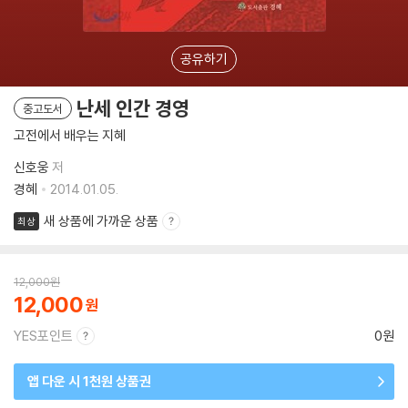
공유하기
난세 인간 경영
중고도서
고전에서 배우는 지혜
신호웅
저
경혜
2014.01.05.
새 상품에 가까운 상품
최상
12,000
원
12,000
YES포인트
0원
앱 다운 시 1천원 상품권