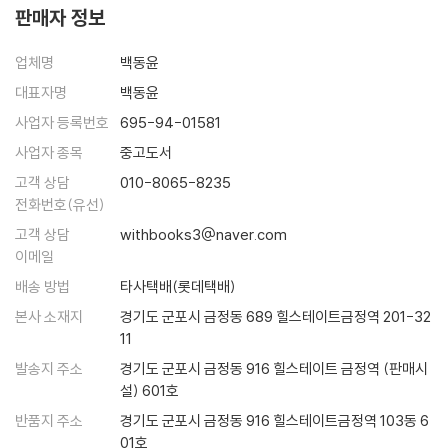
나아감과 물러남을 조롭게 운용한다
현실에서는 신의信義가 헌신짝 취급을 당하기 있기 때문이다. 신의를 최
판매자 정보
다양한 모델을 제시하면서 이를 위한 지혜와 어려운 고비를 넘기는데 필요
멀리 있는 물로는 발등의 불을 끄지 못한다
고의 덕목으로 치던 유교적 전통사회의 가치관은 뿌리째 흔들리고, 눈앞의
한 대처법을 독특한 필치로 풀어내고 있다. 방대한 고전을 이 시대에 맞게
무모한 만용과 진정한 용기는 구분할 줄 알아야 한다
이해관계 때문에 약속을 헌신짝처럼 저버리는 일이 비일비재하다. 약속은
업체명
백동윤
단락 지어 모으고, 재해석 하여 그 진리의 참수를 쉽게 들여다 볼 수 있게
약속은 가볍게 하지 않되 한번 했으면 반드시 지킨다
법이다. 법이 지켜져야 국가와 사회가 건강해지듯이 비록 불리한 약속이라
하여 독자들의 수고를 덜어주고 있는 것이다.
대표자명
백동윤
도 지켜야 한다. 도산島山 안창호安昌浩 선생이 한 어린이와 공원에서 만
이 책에 인용된 고전은 《사가》 《헌서》 《후한서》 《삼국지》 《채근담》 《십팔
사업자 등록번호
695-94-01581
나기로 한 약속을 지키기 위해 위험을 무릅쓰고 약속 장소로 갔다가 일경
사략》 《초한지》 《삼국지연의》 《논어》 《맹자》 《장자》 《한비자》 《손자병
사업자 종목
중고도서
日警에게 붙잡힌 이야기는 이제 전설이 되어버렸다.
법》 《순자》 등이다. 저자는 이들 고전 가운데서도 특히 《삼국지연의》와 관
고객 상담
010-8065-8235
련된 모든 지역을 답사하면서 보고 느낀 감정을 토대로 각 영웅들의 삶의
20년의 세월을 뛰어넘어 ‘약속’을 지킨 훈훈한 일화가 하나 있다.
전화번호(유선)
모습을 생생하게 재연해 냈다. 공명의 사당인 무후사, 두보 초당, 익주의 비
우리나라 유수의 건설회사 H건설은 30여 년 전에 태국에서 고속도로를
고객 상담
withbooks3@naver.com
옥한 광야도 답사하면서 현지인들의 설명과 해설 등을 참고하면서 예전의
건설하고 있었다. 현장에서 십장으로 일하던 A는, 웬만한 직원 열 사람 몫
이메일
고사들을 재해석하면서 이 책의 중심글로 삼고 있다. 그리고 이러한 생동
을 해낼 만큼 억척이었다. A는 작업 지시에 반발하는 현지인(태국인)들과
적인 필치를 통해 이미 참교육의 진로를 벗어나 버린 교육의 현실 속에서
배송 방법
타사택배(롯데택배)
실랑이를 벌이다가 그들로부터 총격을 받았다. 가슴에 무려 여섯 발의 총
우리가 놓치고 지나쳐 버린 《삶의 지혜》를, 이 책은 다시 붙잡아다가 우리
본사 소재지
경기도 군포시 금정동 689 힐스테이트금정역 201-32
탄을 맞은 그는 중태에 빠져 병원 중환자실에 입원했다. 사원들은 교대로
에게 되돌려주고 있는 것이다.
11
수혈을 하고 밤에는 병원으로 달려가 병상을 지켰다. 하지만 그는 나날이
저자는 진정한 인생 공부란 경험을 쌓고 마음을 닦는 것이라고 하고 있다.
발송지 주소
경기도 군포시 금정동 916 힐스테이트 금정역 (판매시
기력이 떨어졌다. 그렇게 한 달이 지날 즈음, 그는 죽음을 앞두고 현장 책임
그러기 위해서는 고전을 통해 인류역사에 영향을 끼친 인물을 자기화 시키
설) 601호
자 L에게 부탁을 남겼다.
고, 또한 그들로부터 얻은 간접 경험을 자신의 지혜로 승화시켜 한 차원 높
“당신은 유능해서 틀림없이 장차 이 회사 책임자가 될 겁니다. 그때 내 가
반품지 주소
경기도 군포시 금정동 916 힐스테이트금정역 103동 6
은 삶을 구가해야 한다고 저자는 이 책 속에서 외치고 있는 것이다.
족이 찾아가거든 모른다 하지 마시고 딱 한 번만 도와주시오.”
01호