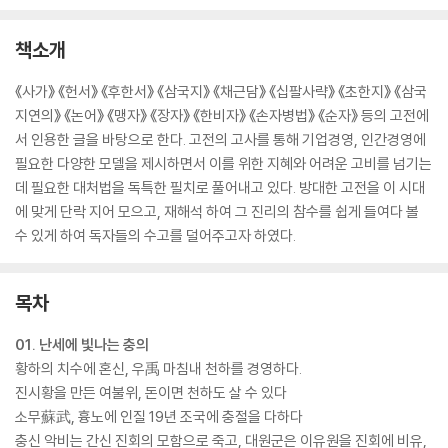
책소개
《사가》 《헌서》 《후한서》 《삼국지》 《채근담》 《십팔사략》 《초한지》 《삼국
지연의》 《논어》 《맹자》 《장자》 《한비자》 《손자병법》 《순자》 등의 고전에
서 인용한 글을 바탕으로 한다. 고전의 고사를 통해 기업경영, 인간경영에
필요한 다양한 모델을 제시하면서 이를 위한 지혜와 어려운 고비를 넘기는
데 필요한 대처법을 독특한 필치로 풀어내고 있다. 방대한 고전을 이 시대
에 맞게 단락 지어 모으고, 재해석 하여 그 진리의 참수를 쉽게 들여다 볼
수 있게 하여 독자들의 수고를 덜어주고자 하였다.
목차
01. 난세에 빛나는 충의
황하의 치수에 혼신, 우禹 마침내 천하를 경영하다.
진시황을 만든 여불위, 돈이면 천하도 살 수 있다
소무蘇武, 흉노에 인질 19년 조국에 충절을 다하다
충신 악비는 간신 진회의 모함으로 죽고, 대원군은 이유원을 진회에 비유,