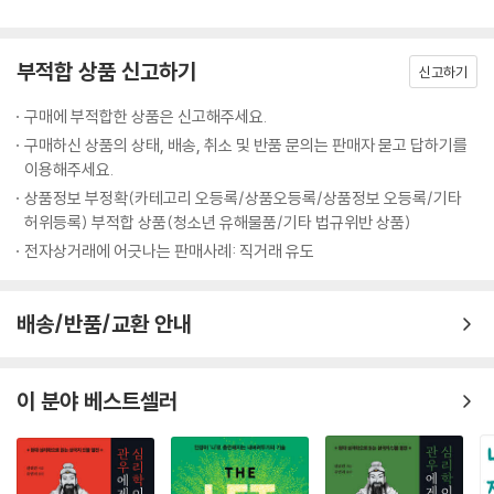
“그때 제가 어디서 무슨 일을 하고 있을지 모르겠지만 제 힘이 닿는 일이라
면 무엇이든 돕겠습니다. 약속합니다. 그러니 마음 놓으시고 어서 기운을
부적합 상품 신고하기
차리셔야지요.”
신고하기
이 약속의 말을 들은 A는 곧 세상을 떠나고 말았다. 그 부탁이 유언이 되고
구매에 부적합한 상품은 신고해주세요.
만 셈이다.
구매하신 상품의 상태, 배송, 취소 및 반품 문의는 판매자 묻고 답하기를
그로부터 20여 년이 지난 어느 날, 그 건설회사 사장이 된 L에게 어떤 부인
이용해주세요.
으로부터 전화가 걸려왔다.
상품정보 부정확(카테고리 오등록/상품오등록/상품정보 오등록/기타
“옛날 태국에서 사장님과 함께 일했던 A의 아내입니다. 사장님께서 기억
허위등록) 부적합 상품(청소년 유해물품/기타 법규위반 상품)
하시면 찾아뵙고, 기억하지 못하신다면 찾아뵙지 않겠습니다.”
전자상거래에 어긋나는 판매사례: 직거래 유도
L은 즉시 그 부인을 불러 만났다. 부인은 오래 되어 색이 바라고 귀퉁이가
파삭거리는 남편의 편지 한 장을 꺼내보였다.
“나는 어쩌면 살아서 돌아갈 수 없을지 모르겠소. 여기서 현장 책임자 L을
배송/반품/교환 안내
알게 되었는데, 그는 능력이 있고 좋은 사람이라서 내 죽은 뒤를 부탁해 놓
았소. 내가 죽고 나서 집에 당신 혼자 정 감당하기 어려운 일이 생기거든 딱
한 번만 그를 찾아가 부탁하시오.”
이 분야 베스트셀러
L은 20여 년 전 A가 비지땀을 흘리며 현장을 누비던 모습을 떠올렸다. 불
의의 총상을 입고 현지 병원에서 유언을 남기던 그의 수척한 얼굴과 눈물
진 눈동자가 아직도 뇌리에 생생했다.