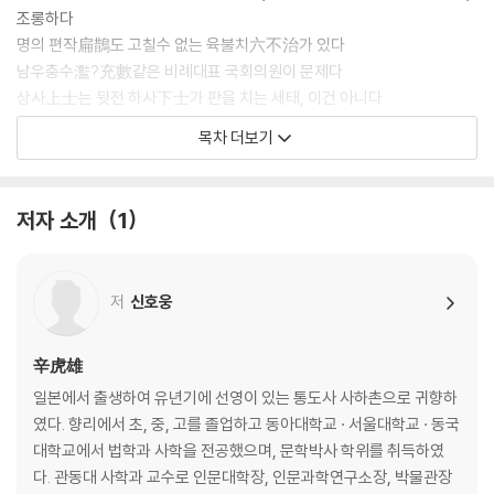
조롱하다
명의 편작扁鵲도 고칠수 없는 육불치六不治가 있다
남우충수濫?充數같은 비례대표 국회의원이 문제다
상사上士는 뒷전 하사下士가 판을 치는 세태, 이건 아니다
목차 더보기
02. 위기에 대처하는 지혜
- 위기는 어떻게 기회가 되는가
고난은 모든 위대함의 어머니다
저자 소개
1
세상살이의 짜릿함은 와신상담에 있다
가장 잘 이기는 자는 싸우지 않는다
정도야말로 위기를 이기는 가장 확실한 무기다
저
신호웅
근본을 다스리지 않고서는 백약이 무효하다
문인은 협객과 일맥상통하는 면이 있다
개미구멍이라고 방치했다가는 둑이 무너진다
辛虎雄
죽기를 각오한 마음에 사는 길이 있다
일본에서 출생하여 유년기에 선영이 있는 통도사 사하촌으로 귀향하
불운을 탓하지 않고 시련을 밑거름 삼아 절창을 이루다
였다. 향리에서 초, 중, 고를 졸업하고 동아대학교 · 서울대학교 · 동국
인내야말로 모든 일처리의 바탕이다
대학교에서 법학과 사학을 전공했으며, 문학박사 학위를 취득하였
다. 관동대 사학과 교수로 인문대학장, 인문과학연구소장, 박물관장