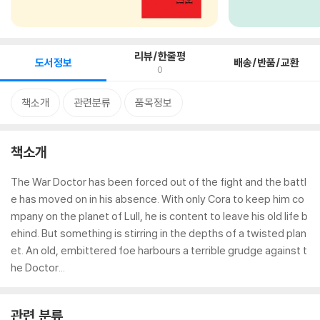
리뷰/한줄평
도서정보
배송/반품/교환
0
책소개
관련분류
품목정보
책소개
The War Doctor has been forced out of the fight and the battl
e has moved on in his absence. With only Cora to keep him co
mpany on the planet of Lull, he is content to leave his old life b
ehind. But something is stirring in the depths of a twisted plan
et. An old, embittered foe harbours a terrible grudge against t
he Doctor...
관련 분류