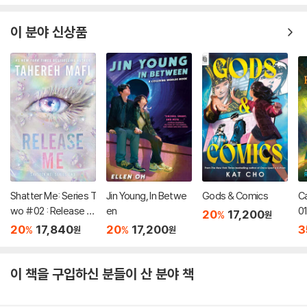
이 분야 신상품
Shatter Me: Series T
Jin Young, In Betwe
Gods & Comics
C
wo #02 : Release M
en
01
20
17,200
%
원
e
20
17,840
20
17,200
3
%
%
원
원
이 책을 구입하신 분들이 산 분야 책