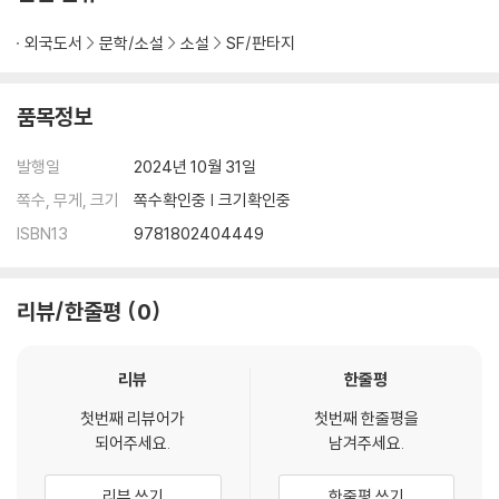
외국도서
문학/소설
소설
SF/판타지
품목정보
발행일
2024년 10월 31일
쪽수, 무게, 크기
쪽수확인중 | 크기확인중
ISBN13
9781802404449
리뷰/한줄평
0
리뷰
한줄평
첫번째 리뷰어가
첫번째 한줄평을
되어주세요.
남겨주세요.
리뷰 쓰기
한줄평 쓰기