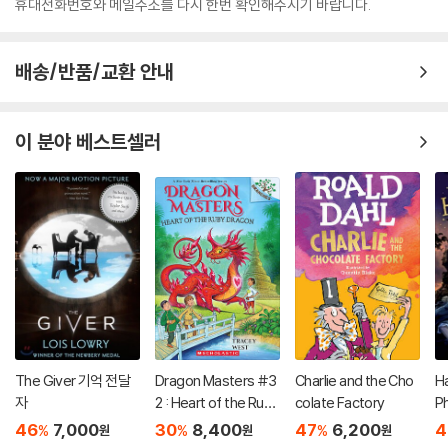
휴대전화번호와 메일주소를 다시 한번 확인해주시기 바랍니다.
배송/반품/교환 안내
이 분야 베스트셀러
The Giver 기억 전달
Dragon Masters #3
Charlie and the Cho
Ha
자
2 : Heart of the Ruby
colate Factory
P
Dragon (A Branches
(
46
7,000
30
8,400
47
6,200
4
%
%
%
원
원
원
Book)