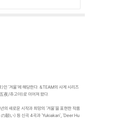
章)인 '겨울'에 해당한다. &TEAM의 사계 시리즈
'(十五夜/쥬고야)로 이어져 왔다.
 소년의 새로운 시작과 희망의 '겨울'을 표현한 작품
月の願い) 등 신곡 4곡과 'Yukiakari', 'Deer Hu