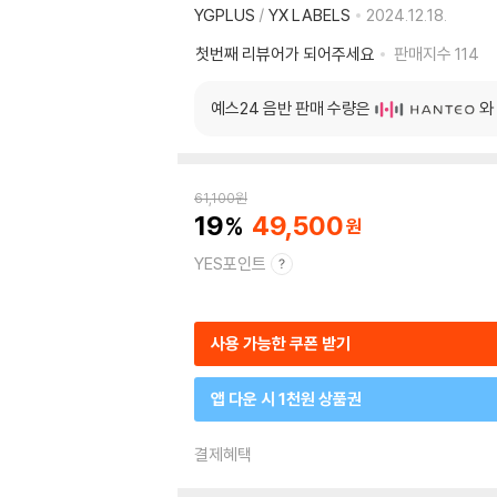
YGPLUS
/
YX LABELS
2024.12.18.
첫번째 리뷰어가 되어주세요
판매지수
114
예스24 음반 판매 수량은
와
61,100
원
19
49,500
YES포인트
사용 가능한 쿠폰 받기
앱 다운 시 1천원 상품권
결제혜택