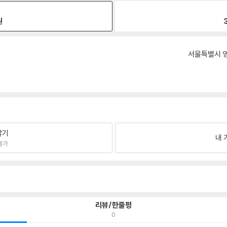
원
서울특별시 영
팔기
내 
불가
리뷰/한줄평
0