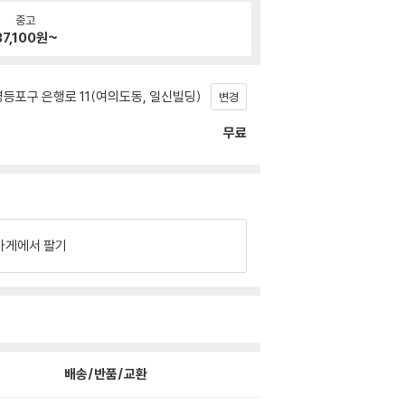
중고
37,100
원~
등포구 은행로 11(여의도동, 일신빌딩)
변경
무료
가게에서 팔기
배송/반품/교환