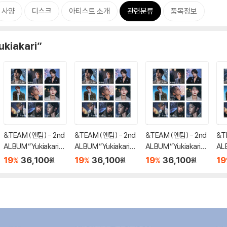
사양
디스크
아티스트 소개
관련분류
품목정보
kiakari”
&TEAM (앤팀) - 2nd
&TEAM (앤팀) - 2nd
&TEAM (앤팀) - 2nd
&T
ALBUM “Yukiakari”
ALBUM “Yukiakari”
ALBUM “Yukiakari”
ALB
SOLO EDITION -MA
SOLO EDITION -TA
SOLO EDITION -HA
SO
19
36,100
19
36,100
19
36,100
19
%
%
%
원
원
원
KI-
KI-
RUA-