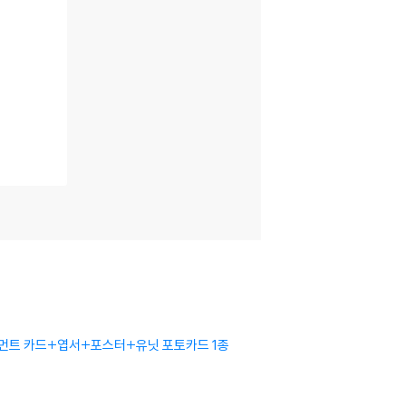
트 카드+엽서+포스터+유닛 포토카드 1종