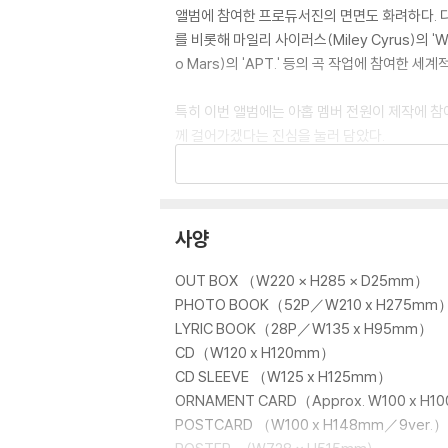
앨범에 참여한 프로듀서진의 면면도 화려하다. 다양
를 비롯해 마일리 사이러스(Miley Cyrus)의 'Wreck
o Mars)의 'APT.' 등의 곡 작업에 참여한 세
특히 이번 앨범에는 아홉 멤버 전원이 제작에 참여한 
께 걸어가겠다는 진심을 눌러 담았다.
TRACK LIST
사양
1. Yukiakari *TITLE
OUT BOX （W220 × H285 × D25mm）
봄, 여름, 가을을 거쳐 한 해의 끝자락을 장식하
PHOTO BOOK（52P／W210 x H275mm
아낸 곡이다. 이 노래는 아련한 청춘의 정경을 
LYRIC BOOK（28P／W135 x H95mm）
빈센조, 방시혁, 소마 겐다 등 최강 프로듀서진
CD（W120 x H120mm）
CD SLEEVE （W125 x H125mm）
2. Deer Hunter
ORNAMENT CARD（Approx. W100 x H
POSTCARD （W100 x H148mm／9ver.）
어른이 되기 위한 첫걸음을 내딛는 소년들의 성장