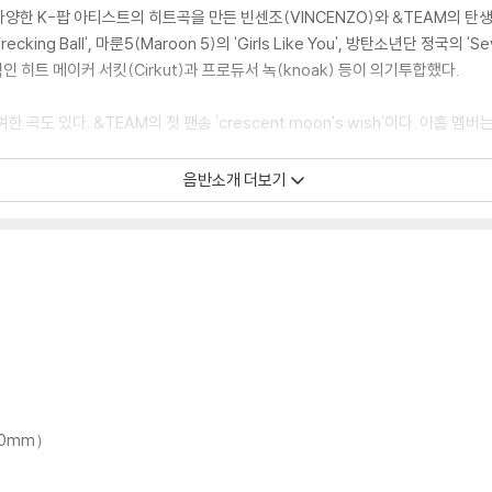
한 K-팝 아티스트의 히트곡을 만든 빈센조(VINCENZO)와 &TEAM의 탄생부
ing Ball', 마룬5(Maroon 5)의 'Girls Like You', 방탄소년단 정국의 'Se
계적인 히트 메이커 서킷(Cirkut)과 프로듀서 녹(knoak) 등이 의기투합했다.
곡도 있다. &TEAM의 첫 팬송 'crescent moon's wish'이다. 아홉 멤
음반소개 더보기
는 겨울. 사계절을 함께 보낸 '우리'라면 무엇이든 해낼 수 있다는 자신감을 가슴에
）
떠올리게 하는 감성적인 기타 리프로 시작한다. 이후 서서히 질주하는 느낌의 역
이 의기투합해 완성했다.
100mm）
을 늑대의 모습에 빗댄 곡이다. 늑대가 배고픔을 채울 때까지 먹이를 쫓는 것처럼