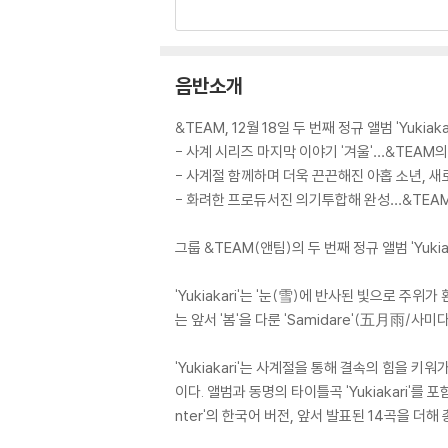
음반소개
&TEAM, 12월 18일 두 번째 정규 앨범 'Yukiaka
- 사계 시리즈 마지막 이야기 '겨울'…&TEAM의
- 사계절 함께하며 더욱 끈끈해진 아홉 소년, 새
- 화려한 프로듀서진 의기투합해 완성…&TEAM
그룹 &TEAM(앤팀)의 두 번째 정규 앨범 'Yuk
'Yukiakari'는 '눈(雪)에 반사된 빛으로 
는 앞서 '봄'을 다룬 'Samidare'(五月雨/사미
'Yukiakari'는 사계절을 통해 결속의 힘을 
이다. 앨범과 동명의 타이틀곡 'Yukiakari'를 포함해 수
nter'의 한국어 버전, 앞서 발표된 14곡을 더해