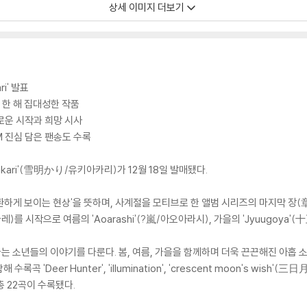
상세 이미지 더보기
ri' 발표
 한 해 집대성한 작품
로운 시작과 희망 시사
 진심 담은 팬송도 수록
iakari'(雪明かり/유키아카리)가 12월 18일 발매됐다.
주위가 환하게 보이는 현상'을 뜻하며, 사계절을 모티브로 한 앨범 시리즈의 마지막 장(
다레)를 시작으로 여름의 'Aoarashi'(?嵐/아오아라시), 가을의 'Jyuugoya
키워가는 소년들의 이야기를 다룬다. 봄, 여름, 가을을 함께하며 더욱 끈끈해진 아홉
록곡 'Deer Hunter', 'illumination', 'crescent moon's wish'(三日
 총 22곡이 수록됐다.