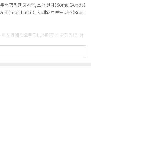
터 함께한 방시혁, 소마 겐다(Soma Genda)
ven (feat. Latto)', 로제와 브루노 마스(Brun
버는 이 노래에 앞으로도 LUNE(루네. 팬덤명)와 함
 품고, 새로운 '시작'에 나선 소년들의 포부를 담
동적인 멜로디로 바뀌어가는 흐름이 인상적이다.
 소년들이 큰 꿈을 이루기 위해 멈추지 않고 달