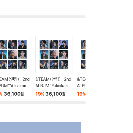
EAM (앤팀) - 2nd
&TEAM (앤팀) - 2nd
&TEAM (앤팀) - 2nd
&TEAM 
UM “Yukiakari”
ALBUM “Yukiakari”
ALBUM “Yukiakari”
ALBUM “
LO EDITION -JO-
SOLO EDITION -YU
SOLO EDITION -NIC
SOLO E
36,100
19
36,100
19
36,100
19
3
%
%
%
%
원
원
원
MA-
HOLAS-