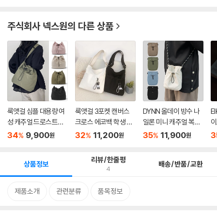
주식회사 넥스원
의 다른 상품
룩앳걸 심플 대용량 여
룩앳걸 3포켓 캔버스
DYNN 올데이 방수 나
E
성 캐주얼 드로스트링
크로스 에코백 학생 데
일론 미니 캐주얼 복조
이
숄...
일리...
리 크...
등 
34
9,900
32
11,200
35
11,900
3
%
%
%
원
원
원
리뷰/한줄평
상품정보
배송/반품/교환
4
제품소개
관련분류
품목정보