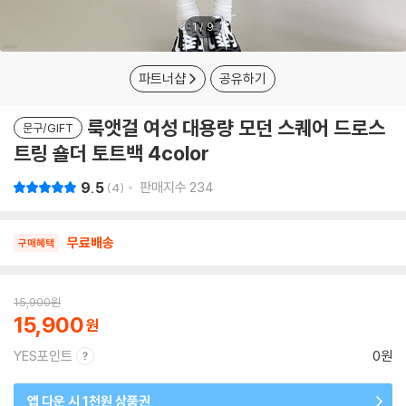
1
/
9
파트너샵
공유하기
룩앳걸 여성 대용량 모던 스퀘어 드로스
문구/GIFT
트링 숄더 토트백 4color
9.5
판매지수
234
4
무료배송
구매혜택
15,900
원
15,900
YES포인트
0원
앱 다운 시 1천원 상품권