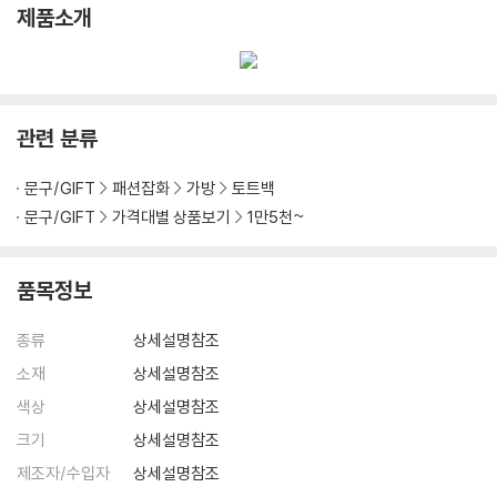
제품소개
관련 분류
문구/GIFT
패션잡화
가방
토트백
문구/GIFT
가격대별 상품보기
1만5천~
품목정보
종류
상세설명참조
소재
상세설명참조
색상
상세설명참조
크기
상세설명참조
제조자/수입자
상세설명참조