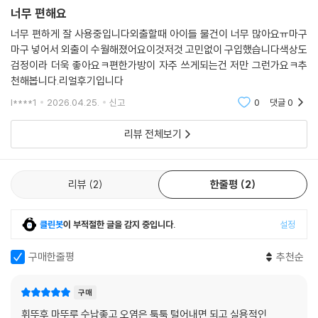
너무 편해요
너무 편하게 잘 사용중입니다외출할때 아이들 물건이 너무 많아요ㅠ마구
마구 넣어서 외출이 수월해졌어요이것저것 고민없이 구입했습니다색상도
검정이라 더욱 좋아요ㅋ편한가방이 자주 쓰게되는건 저만 그런가요ㅋ추
천해봅니다.리얼후기입니다
l****1
2026.04.25.
신고
0
댓글
0
리뷰 전체보기
리뷰
2
한줄평
2
클린봇
이 부적절한 글을 감지 중입니다.
설정
구매한줄평
추천순
구매
휘뚜후 마뚜루 수납좋고 오염은 툭툭 털어내면 되고 실용적인