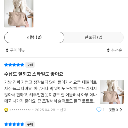
리뷰
2
한줄평
2
구매리뷰
추천순
구매
수납도 잘되고 스타일도 좋아요
가방 진짜 가볍고 생각보다 많이 들어가서 요즘 데일리로
자주 들고 다녀요. 아무거나 막 넣어도 모양이 흐트러지지
않아서 편하고, 캐주얼한 옷이랑도 잘 어울려서 아무 데나
메고 나가기 좋아요. 끈 조절해서 숄더로도 들고 토트로도
쓸 수 있는데, 그날그날 기분 따라 바꿔 멜 수 있어서 더 마
s*********r
2025.04.28.
신고
1
댓글
0
음에 들어요. 가격대비 퀄리티도 괜찮아서 부담 없이 잘
쓰고 있어요.
구매