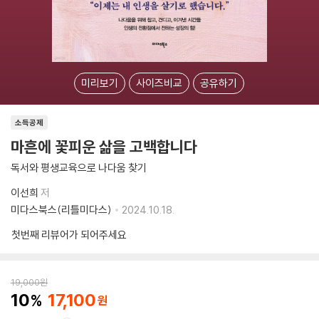
미리보기
사이즈비교
공유하기
소득공제
마흔에 꽃피운 삶을 고백합니다
독서와 평생교육으로 나다움 찾기
이선희
저
미다스북스(리틀미다스)
2024.10.18.
첫번째 리뷰어가 되어주세요
19,000
원
10
17,100