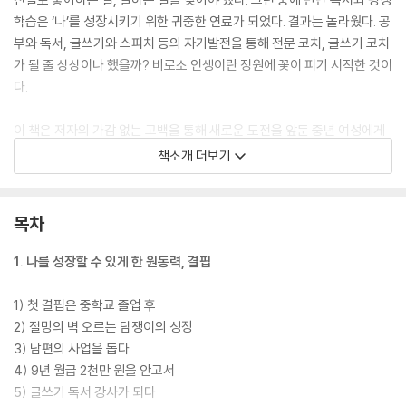
학습은 ‘나’를 성장시키기 위한 귀중한 연료가 되었다. 결과는 놀라웠다. 공
부와 독서, 글쓰기와 스피치 등의 자기발전을 통해 전문 코치, 글쓰기 코치
가 될 줄 상상이나 했을까? 비로소 인생이란 정원에 꽃이 피기 시작한 것이
다.
이 책은 저자의 가감 없는 고백을 통해 새로운 도전을 앞둔 중년 여성에게
용기와 꿈을 선사한다. 한 가정의 어머니로서의 ‘나’와, 한 개인으로의
책소개 더보기
‘나’를 융합하며 더불어 살아가는 법이 궁금하다면? 그 과정의 길잡이가 될
『마흔에 꽃피운 삶을 고백합니다』를 집어 드는 것은 어떨까? 선과 사랑을
기반으로 자신의 행복과 즐거움을 찾아가는 이야기이다.
목차
1. 나를 성장할 수 있게 한 원동력, 결핍
1) 첫 결핍은 중학교 졸업 후
2) 절망의 벽 오르는 담쟁이의 성장
3) 남편의 사업을 돕다
4) 9년 월급 2천만 원을 안고서
5) 글쓰기 독서 강사가 되다