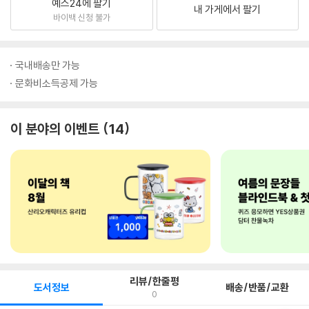
예스24에 팔기
내 가게에서 팔기
바이백 신청 불가
국내배송만 가능
문화비소득공제 가능
이 분야의 이벤트
14
리뷰/한줄평
도서정보
배송/반품/교환
0