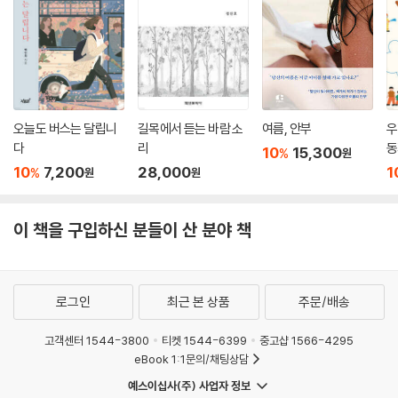
오늘도 버스는 달립니
길목에서 듣는 바람 소
여름, 안부
우
다
리
동
10
15,300
%
원
10
7,200
28,000
1
%
원
원
이 책을 구입하신 분들이 산 분야 책
로그인
최근 본 상품
주문/배송
고객센터 1544-3800
티켓 1544-6399
중고샵 1566-4295
eBook 1:1문의/채팅상담
예스이십사(주) 사업자 정보