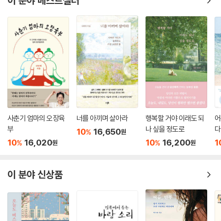
이 분야 베스트셀러
성장에는 한계가 없다. 나이나 성별, 어쩌면 환경까지도 결국 변명이 될 뿐
이다. ‘내’가 누구인지를 끊임없이 탐구하고 발견하는 일만큼 보람찬 일이
있을까? 나날이 굳건해지는 성장과 정체성은 꾸준히 반복하는 배움 덕분
이다. 독서와 글쓰기는 인생이 주는 또 하나의 선물임을 믿는다.
마흔에 꽃피운 삶을 고백합니다
지금의 모습이 되기까지 수많은 장애물을 통과해야 했다. 이제 내 삶은 ‘희
망이 꽃피운 삶’이라고 진심으로 고백한다. 독서와 평생교육으로 성장한
사춘기 엄마의 오장육
너를 아끼며 살아라
행복할 거야 이래도 되
어
나를 자양분 삼아, ‘한 가정에 한 코치’라는 사명을 이루기 위한 도전은 계
부
나 싶을 정도로
다
10
16,650
%
원
속될 것이다.
10
16,020
10
16,200
1
%
%
원
원
이 분야 신상품