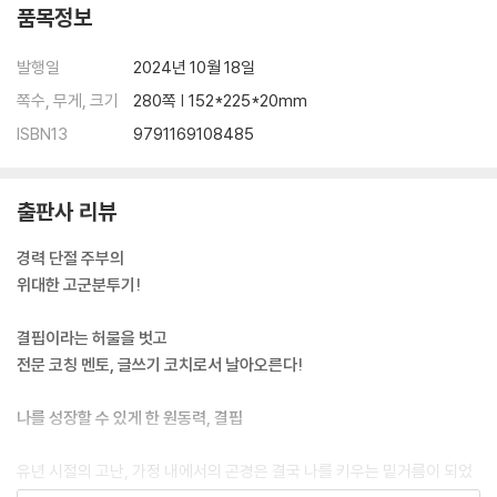
7) 나는 할머니 엄마
품목정보
8) 숨죽여 우는 유한이
9) 아이가 처음 만나는 문학 동화구연
발행일
2024년 10월 18일
쪽수, 무게, 크기
280쪽 | 152*225*20mm
5. 마흔에 꽃피운 삶을 고백합니다
ISBN13
9791169108485
1) 성은 구씨 이름은 체적이
2) 한쪽 발만 내밀기
출판사 리뷰
3) 타인의 신발을 신어 보기
4) 투자는 반드시 돌아온다는 믿음을 가진다
경력 단절 주부의
5) 두근거리는 매일의 삶을 위하여
위대한 고군분투기!
6) 나의 엄마 최구남 씨
7) 나의 사명은 한 집에 한 명씩 코치 세우기
결핍이라는 허물을 벗고
8) 2012년 전문 코치 타이틀
전문 코칭 멘토, 글쓰기 코치로서 날아오른다!
9) 마흔에 꽃피운 삶을 고백합니다
나를 성장할 수 있게 한 원동력, 결핍
유년 시절의 고난, 가정 내에서의 곤경은 결국 나를 키우는 밑거름이 되었