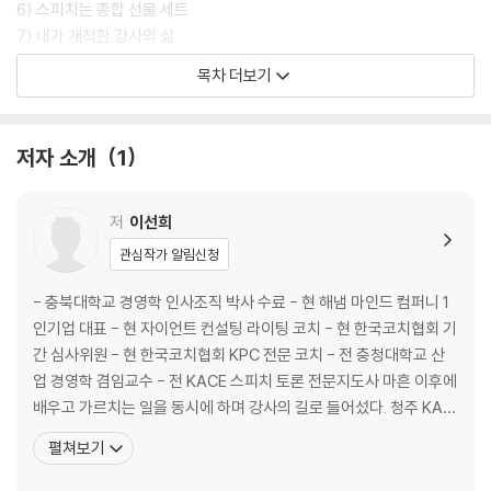
6) 스피치는 종합 선물 세트
7) 내가 개척한 강사의 삶
8) 고치 속에 숨은 비전
목차 더보기
9) 삶의 대피소가 필요해
2. 경력 단절 주부의 고군분투기
저자 소개
1
1) 우물 밖의 하늘이 커진 이유
2) 이 나이에도 코칭 할 수 있습니다
저
이선희
3) 2010년 평생학습 공로자로 선정
관심작가 알림신청
4) 삶이 송두리째 흔들릴 때
5) 아이에게 줄 수 있는 가장 큰 것
- 충북대학교 경영학 인사조직 박사 수료 - 현 해냄 마인드 컴퍼니 1
6) 고난 앞에서도 신은 공평하다
인기업 대표 - 현 자이언트 컨설팅 라이팅 코치 - 현 한국코치협회 기
7) 자존감 도둑은 가면을 쓰고 다가옵니다
간 심사위원 - 현 한국코치협회 KPC 전문 코치 - 전 충청대학교 산
8) 동치미 항아리 깨지던 날
업 경영학 겸임교수 - 전 KACE 스피치 토론 전문지도사 마흔 이후에
9) 가까울수록 더 아픈 사이, 가족
배우고 가르치는 일을 동시에 하며 강사의 길로 들어섰다. 청주 KAC
E 사단법인에서 15년간 ‘스피치’ 강의했다. 주부들에게 자신을 표현
펼쳐보기
3. 행동은 반드시 미래의 성장을 선물한다
하는 방법인 논리적 말하기로 전달력과 자신감을 상승시켰다. 자신이
하고 싶은 일, 잠재력을 찾을 수 있도록 코칭으로 동기부여 했다. 각