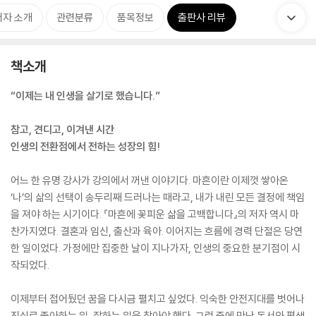
저자 소개
관련분류
품목정보
출판사 리뷰
책소개
“이제는 내 인생을 살기로 했습니다.”
참고, 견디고, 이겨낸 시간
인생의 전환점에서 전하는 성장의 힘!
어느 한 유명 강사가 강의에서 꺼낸 이야기다. 마흔이란 이제껏 쌓아온
‘나’의 삶의 선택이 송두리째 드러나는 때라고, 내가 내린 모든 결정에 책임
을 져야 하는 시기이다. 『마흔에 꽃피운 삶을 고백합니다』의 저자 역시 마
찬가지였다. 결혼과 임신, 출산과 육아. 이어지는 흐름에 경력 단절은 당연
한 일이었다. 가정에만 집중한 날이 지나가자, 인생의 중요한 분기점이 시
작되었다.
이제부터 접어뒀던 꿈을 다시금 펼치고 싶었다. 익숙한 안전지대를 벗어나
진실로 좋아하는 일, 잘하는 일을 찾아야 했다. 그런 중에 만난 독서와 평생