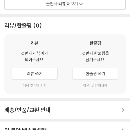
다. 공부는 마음에 들어찬 쓰레기를 버리는 해우소나 다름이 없었다. 단호
출판사 리뷰 더보기
한 결단과 실행으로 끝내 글쓰기 책 쓰기 코치가 된 지금, 지난날의 결핍을
온전히 긍정한다. 그리고 ‘나’라는 자긍심의 보석을 찾았다.
리뷰/한줄평
0
경력 단절 주부의 고군분투기
평생학습관과 각 도서관에서 스피치 강사로 일하며 다른 이들을 독려하는
리뷰
한줄평
동안에도 가정에 소홀할 순 없었다. 몸이 열 개라도 모자란 날들, 자녀의 몸
첫번째 리뷰어가
첫번째 한줄평을
과 마음도 챙기기 위해 동분서주하며 뛰었던 시기였다. 그렇게 열정적으로
되어주세요.
남겨주세요.
흘린 땀방울이 없었다면 ‘나’라는 꽃도 피지 못했을 것이다.
리뷰 쓰기
한줄평 쓰기
행동은 반드시 미래의 성장을 선물한다
혜택 및 유의사항
혜택 및 유의사항
최선을 다해도 매 결과가 좋을 순 없다. 하지만 그만큼의 성장을 가져온다
는 건 부정할 수 없는 사실이다. 내가 있는 곳이 ‘우물’임을 인정하고, 그 우
물을 빠져나오려는 노력을 통해 오늘의 나는 어제의 나보다 더 나은 사람
배송/반품/교환 안내
이 되었다.
성장하고 싶다면 미친 듯이 계속하라