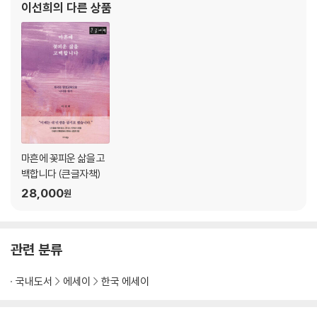
이선희
의 다른 상품
1) 나는 KPC 전문 코치 해냄
대학 평생교육원에
2) 오늘 지금 여기에 살기
3) 나는 밑바닥에서 일어난 용의 아내
4) 공부는 평생교육
5) 의지보다 중요한 것은 환경입니다
6) 내 인생의 청어 키우기
7) 찬란한 인생은 도전에서 시작한다
8) 당신은 열정 파워우먼이다
9) 나는 나와 결혼하기로 했다
마흔에 꽃피운 삶을 고
백합니다 (큰글자책)
4. 성장하고 싶다면 미친 듯이 계속하라
28,000
원
1) 무엇이든 기본이 중요하다
2) 울고 웃고 삶을 나눈 인연들
관련 분류
3) 내 삶을 진정으로 사랑하기
4) 나를 공부하다
국내도서
에세이
한국 에세이
5) 배움에는 유효기간이 없다
6) 별에서 온 아이