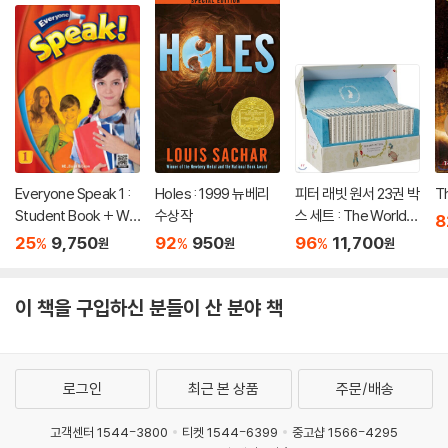
Everyone Speak 1 :
Holes : 1999 뉴베리
피터 래빗 원서 23권 박
T
Student Book + Wo
수상작
스 세트 : The World o
8
rkbook + Presentati
f Peter Rabbit
25
9,750
92
950
96
11,700
%
%
%
원
원
원
on Card + QR code
이 책을 구입하신 분들이 산 분야 책
로그인
최근 본 상품
주문/배송
고객센터 1544-3800
티켓 1544-6399
중고샵 1566-4295