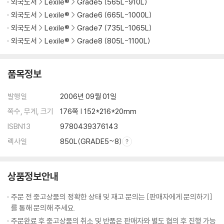
외국도서
Lexile®
Grade5 (565L-910L)
외국도서
Lexile®
Grade6 (665L-1000L)
외국도서
Lexile®
Grade7 (735L-1065L)
외국도서
Lexile®
Grade8 (805L-1100L)
품목정보
발행일
2006년 09월 01일
쪽수, 무게, 크기
176쪽 | 152*216*20mm
ISBN13
9780439376143
렉사일
850L(GRADE5~8)
상품정보안내
주문 전 중고상품의 정확한 상태 및 재고 문의는 [판매자에게 문의하기]
를 통해 문의해 주세요.
주문완료 후 중고상품의 취소 및 반품은 판매자와 별도 협의 후 진행 가능