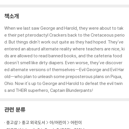
책소개
When we last saw George and Harold, they were about to tak
e their pet pterodactyl Crackers back to the Cretaceous perio
d. But things didn't work out quite as they had hoped. They've
entered an absurd alternate reality where teachers are nice, ki
ds are allowed to read banned books, and the cafeteria food
doesn't smell like dirty diapers. Even worse, they've discover
ed alternate versions of themselves--Evil George and Evil Har
old--who plan to unleash some preposterous plans on Piqua,
Ohio. Now it's up to George and Harold to defeat the evil twin
s and THEIR superhero, Captain Blunderpants!
관련 분류
중고샵
중고 외국도서
아/어린이
어린이