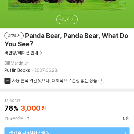
공유하기
Panda Bear, Panda Bear, What Do
중고외서
You See?
바인딩/에디션 안내
Bill Martin Jr
Puffin Books
2007.06.28.
사용 흔적 약간 있으나, 대체적으로 손상 없는 상품
상
13,600
원
78
3,000
YES포인트
0원
앱 다운 시 1천원 상품권