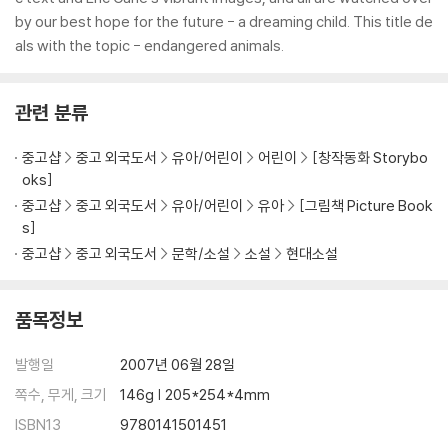
by our best hope for the future - a dreaming child. This title de
als with the topic - endangered animals.
관련 분류
중고샵
중고 외국도서
유아/어린이
어린이
[창작동화 Storybo
oks]
중고샵
중고 외국도서
유아/어린이
유아
[그림책 Picture Book
s]
중고샵
중고 외국도서
문학/소설
소설
현대소설
품목정보
발행일
2007년 06월 28일
쪽수, 무게, 크기
146g | 205*254*4mm
ISBN13
9780141501451