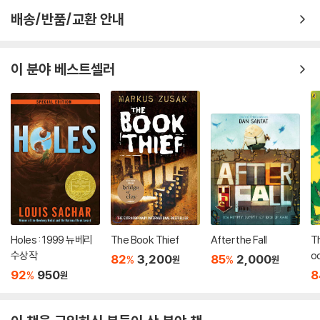
배송/반품/교환 안내
이 분야 베스트셀러
Holes : 1999 뉴베리
The Book Thief
After the Fall
T
수상작
od
82
3,200
85
2,000
%
%
원
원
92
950
8
%
원