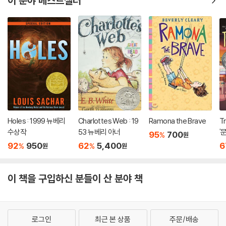
이 분야 베스트셀러
Holes : 1999 뉴베리
Charlottes Web : 19
Ramona the Brave
T
수상작
53 뉴베리 아너
'
95
700
%
원
92
950
62
5,400
6
%
%
원
원
이 책을 구입하신 분들이 산 분야 책
로그인
최근 본 상품
주문/배송