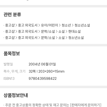
관련 분류
중고샵
중고 외국도서
유아/어린이
청소년
청소년소설
중고샵
중고 외국도서
문학/소설
소설
현대소설
중고샵
중고 외국도서
문학/소설
소설
청소년소설
품목정보
발행일
2004년 06월 01일
쪽수, 무게, 크기
32쪽 | 203*260*15mm
ISBN13
9780439598422
상품정보안내
주문 전 중고상품의 정확한 상태 및 재고 문의는 [판매자에게 문의하기]