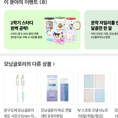
이 분야의 이벤트
8
모닝글로리
의 다른 상품
문구도매 모닝글로리
모닝글로리 독도 연필
IV 스프링 코넬식노트
모
독도 샤프 0.5mm 이
세트 B 8자루입
(16절/좌철/향균)
샤