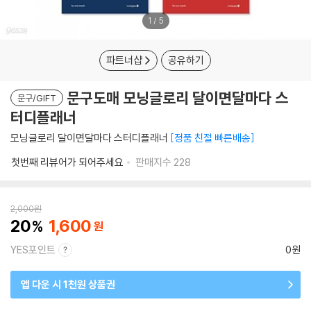
1
/
5
파트너샵
공유하기
문구도매 모닝글로리 달이면달마다 스
문구/GIFT
터디플래너
모닝글로리 달이면달마다 스터디플래너
정품 친절 빠른배송
첫번째 리뷰어가 되어주세요
판매지수
228
2,000
원
20
1,600
YES포인트
0원
앱 다운 시 1천원 상품권