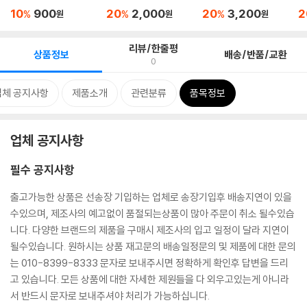
니셜각...
인 
10
900
20
2,000
20
3,200
2
%
%
%
원
원
원
리뷰/한줄평
상품정보
배송/반품/교환
0
업체 공지사항
제품소개
관련분류
품목정보
업체 공지사항
필수 공지사항
출고가능한 상품은 선송장 기입하는 업체로 송장기입후 배송지연이 있을
수있으며, 제조사의 예고없이 품절되는상품이 많아 주문이 취소 될수있습
니다. 다양한 브랜드의 제품을 구매시 제조사의 입고 일정이 달라 지연이
될수있습니다. 원하시는 상품 재고문의 배송일정문의 및 제품에 대한 문의
는 010-8399-8333 문자로 보내주시면 정확하게 확인후 답변을 드리
고 있습니다. 모든 상품에 대한 자세한 제원들을 다 외우고있는게 아니라
서 반드시 문자로 보내주셔야 처리가 가능하십니다.