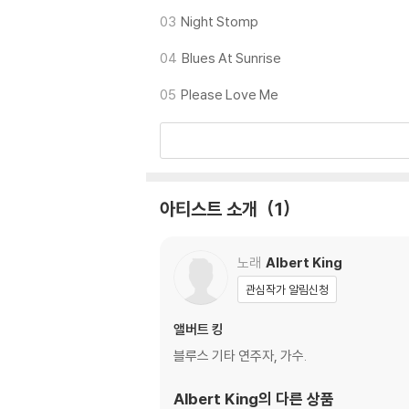
는 전용 제품 등을 이용하여 센터 홀을 조정하시
03
Night Stomp
3) 디스크에 미세한 잔 흠집이 남아있거나 인쇄
가능합니다
04
Blues At Sunrise
05
Please Love Me
※ 컬러 디스크
아래에 해당하는 경우는 불량이 아니므로 개봉 
1) 컬러 디스크는 웹 이미지와 실제 색상이 차이가
2) 컬러 디스크의 특성상 제작 공정시 앨범마다
3) 컬러 디스크는 제작 과정에서 다른 색상 염료
아티스트 소개
1
※ 반품/교환 안내
1) 불량으로 인한 반품/교환 요청 시에는 불량 
노래
Albert King
관련 사진과 동영상 및 재생 기기 모델명을 첨부
관심작가 알림신청
2) LP는 잦은 배송 과정에서 재킷에 손상이 
앨버트 킹
블루스 기타 연주자, 가수.
Albert King
의 다른 상품