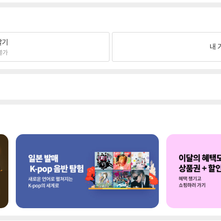
팔기
내 
불가