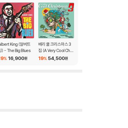
Albert King (알버트
베리 쿨 크리스마스 3
블루스 아티스트 컴필
킹) - The Big Blues
집 (A Very Cool Chris
레이션 모음 - 블루스
tmas Vol. 3) [투명 블
바이블 (The Blues Bi
19
16,900
19
54,500
19
17,300
%
%
%
원
원
원
루 & 투명 컬러 2LP]
ble)