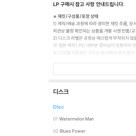
LP 구매시 참고 사항 안내드립니다.
※ 재킷/구성품/포장 상태
1) 제작/배송 과정에 따라 경미한 재킷 주름, 
외관상 불량 확인되는 상품을 개봉 시엔 반품/교
2) 디스크 라벨은 공정상 매끄럽게 부착되지 않
3) 일본 제작 LP는 대부분 겉비닐이 밀봉되어 
4) 디지털 다운로드 코드는 본사에서 공지 없이 
※ 재생 불량
1) 침압 조절 기능이 없는 턴테이블을 사용하시는
기기 문제로 인해 발생하는 재생 불량 현상에 대
2) 디스크는 정전기와 먼지로 인해 재생이 원활
디스크
3) 바늘에 먼지가 쌓이는 경우에도 재생이 원활
Disc
※ 디스크 외관 불량
1) 열을 가하여 제작하는 바이닐 공정 특성상 
01
Watermelon Man
재생이 불안정한 경우 스태빌라이저를 사용하시면
02
Blues Power
2) 재생 음역의 왜곡을 최소화 하고 반복 재생