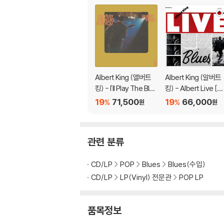
Albert King (앨버트
Albert King (알버트
킹) - I'll Play The Blue
킹) - Albert Live [블
s For You [LP]
랙 & 화이트 컬러 2LP
19
71,500
19
66,000
%
%
원
원
관련 분류
CD/LP
POP
Blues
Blues(수입)
CD/LP
LP(Vinyl) 전문관
POP LP
품목정보