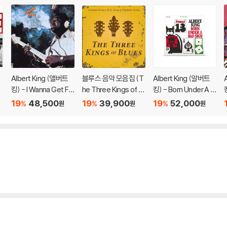
Albert King (앨버트
블루스 음악 모음집 (T
Albert King (알버트
킹) - I Wanna Get Fu
he Three Kings of Bl
킹) - Born Under A B
]
nky [LP]
ues) [그레이 마블 컬
ad Sign [LP]
19
48,500
19
39,900
19
52,000
%
%
%
원
원
원
러 LP]