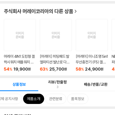
주식회사 머레이코리아
의 다른 상품
머레이 4IN1 도킹형 갤
[머레이] 히팅패드 발
[머레이] 미니조명 5in1
N
럭시워치 애플워치 멀
열파티션 발난로 다리
무선충전기 (F5) 갤럭
파
티 ...
난로 ...
시...
기
54
19,900
63
25,700
58
24,900
4
%
%
%
원
원
원
리뷰/한줄평
상품정보
배송/반품/교환
3
업체 공지사항
제품소개
관련분류
품목정보