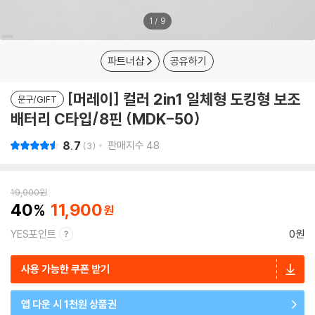
1
/
9
파트너샵
공유하기
[머레이] 컬러 2in1 일체형 도킹형 보조
문구/GIFT
배터리 C타입/8핀 (MDK-50)
8.7
판매지수
48
3
19,900
원
40
11,900
YES포인트
0원
사용 가능한 쿠폰 받기
앱 다운 시 1천원 상품권