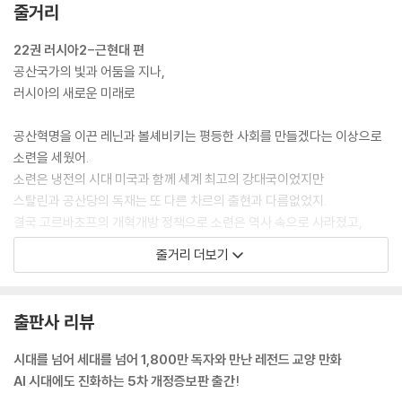
줄거리
선진국으로 나아갈 것인가를 논의하고 토론해야 할 때라고 본다. 이를 위
해 이 책에서 세계의 다양한 역사와 정보를 제공하려고 노력했다.
22권 러시아2-근현대 편
공산국가의 빛과 어둠을 지나,
이번 개정증보판의 특징은 각 나라의 역사와 오늘의 상황을 요약한 ‘하이
러시아의 새로운 미래로
라이트’를 덧붙인 것이다. 일목요연하게 핵심을 정리해 앞의 내용을 상기
하며 복습하기에 알맞을 것이다.
공산혁명을 이끈 레닌과 볼셰비키는 평등한 사회를 만들겠다는 이상으로
소련을 세웠어.
_2024년 개정증보판을 내며
소련은 냉전의 시대 미국과 함께 세계 최고의 강대국이었지만
--- 본문 중에서
스탈린과 공산당의 독재는 또 다른 차르의 출현과 다름없었지.
결국 고르바초프의 개혁개방 정책으로 소련은 역사 속으로 사라졌고,
오늘의 러시아는 푸틴의 강력한 리더십 아래 새로운 미래를 모색하고 있
줄거리 더보기
어.
가려져 있던 세계지도의 절반을 펼쳐
러시아로 떠나보자구~
출판사 리뷰
시대를 넘어 세대를 넘어 1,800만 독자와 만난 레전드 교양 만화
AI 시대에도 진화하는 5차 개정증보판 출간!