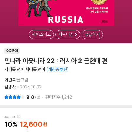
사이즈비교
파트너샵
공유하기
소득공제
먼나라 이웃나라 22 : 러시아 2 근현대 편
시대를 넘어 세대를 넘어
개정증보판
이원복
글그림
김영사
2024.10.02.
8.0
판매지수
1,242
2
14,000
원
10
12,600