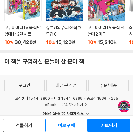
며 진화하고 있다. 촌찰살인의 재치와 감동이 없다면 불가능했을 것이다.
이보다 지적이고 정확한 교양 만화, 이보다 재미있고 생생한 역사책이 또
있을까?
고구마머리TV 음식 탐
슈뻘맨의 슈퍼 상식 월
고구마머리TV 음식 탐
최
최신 세계정세 업데이트와 핵심만 요약한 ‘하이라이트’로
험대 1~2권 세트
드컵 6
험대 2 미국
사
더 풍성해지고 새로워진 먼나라 이웃나라
10
30,420
10
15,120
10
15,210
1
%
%
%
원
원
원
이번 개정증보판은 각 나라의 역사와 문화, 오늘의 상황을 요약한 ‘하이라
이트’를 권말에 추가한 점이 특징이다. ‘영국’ 편에서는 대영제국이 세계에
이 책을 구입하신 분들이 산 분야 책
끼친 영향과 함께 2020년 브렉시트 이후 현실을 돌아보고, ‘미국 대통령’
편에는 조 바이든에 관한 내용이 추가되었다. 2022년 2월 푸틴 대통령이
왜 우크라이나를 침공했는지, 그 여파로 세계의 질서가 어떻게 재편되고
로그인
최근 본 상품
주문/배송
있는지는 ‘러시아’ 편에서 들여다본다. ‘인도와 인도아대륙’ 편은 IT 강국으
로 불리지만 빈부 격차는 날로 극심해지는 인도의 상황에 비추어 우리 사
고객센터 1544-3800
티켓 1544-6399
중고샵 1566-4295
회도 당면한 다양한 갈등 상황에 어떻게 대처해야 할지 생각해보게 한다.
eBook 1:1문의/채팅상담
예스이십사(주) 사업자 정보
‘3줄 요약’과 ‘숏폼’의 시대, 복잡한 세계사를 이해하기 쉽고 짧게 간추린
이용약관
개인정보처리방침
청소년보호정책
‘하이라이트’를 먼저 펼쳐본 뒤 본문으로 넘어가는 방법도 나름 전략적 독
선물하기
바로구매
카트담기
PC버전
회사소개
거래처관계자께
서가 되지 않을까? 일목요연하게 정리한 각국의 핵심 정보와 지식을 본문