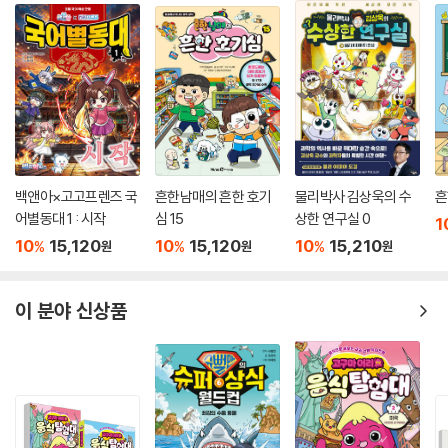
문사의 주선으로 외국 만화를 베끼는 아르바이트를 한 것이 계기가 되어
만화와 인연을 맺은 저자는 서울대 건축학과를 수학하고 독일 유학길에 오
른다. 10여 년의 유학 생활 중 세계 각국의 만화를 섭렵하고 익힌 그는 프리
랜서로 서독 신문에 만화와 포스터를 게재했고, 독일 권위지 〈알게마이네
차이퉁〉 150주년 기념호 표지를 그리기도 했다. 1984년 귀국한 이원복 교
수는 대학강단에 서는 한편 《먼나라 이웃나라》를 시작으로 역사, 문화, 경
제, 철학에 이르기까지, 만화로 세상을 이야기하는 작업을 쉼 없이 해왔다.
그로 인해 천덕꾸러기 취급을 받던 만화는 어엿한 지식 정보 매체로 대접
받기 시작했다고 해도 과언이 아니다. 다른 만화는 금지해도 《먼나라 이웃
백앤아×고고프렌즈 국
흔한남매의 흔한 호기
물리박사 김상욱의 수
흔
나라》는 읽힌다는 부모 이야기가 괜히 나온 것이 아닐 터. 어른들도 즐기는
어별동대 1 : 시작
심 15
상한 연구실 0
1
교양 만화라는 장르를 개척한 이원복 교수, 글로벌 시대 문화 통역자로서
10
15,120
10
15,120
10
15,210
%
%
%
원
원
원
그의 작업은 지금도 계속되고 있다.
이 분야 신상품
둘째, 세계 여러 나라의 복잡하고 딱딱한 역사, 사회, 풍습, 경제, 교육, 종
교 등을 읽기 쉬운 만화로 풀어낸 ‘유익함’과 함께 만화로서의 본분에 충실
한 ‘재미’ 때문이다. 독창적이고 기발한 컷 구성과 허를 찌르는 코믹한 대
사, 한눈에 쏙 들어오는 장면 해설은 이원복 교수만의 트레이드마크다. 교
양강좌 콘텐츠로 모습을 바꾸어 지식과 정보를 전달하는 것은 물론 내용을
각색해 클래식과 접목한 뮤지컬 공연으로도 만들어져 더 많은 독자를 만나