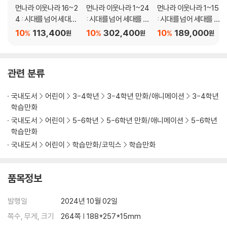
먼나라 이웃나라 16~2
먼나라 이웃나라 1~24
먼나라 이웃나라 1~15
4 : 시대를 넘어 세대를
: 시대를 넘어 세대를 넘
: 시대를 넘어 세대를 넘
넘어 B세트
어 C세트
어 A세트
10
113,400
10
302,400
10
189,000
%
%
%
원
원
원
관련 분류
국내도서
어린이
3-4학년
3-4학년 만화/애니메이션
3-4학년
학습만화
국내도서
어린이
5-6학년
5-6학년 만화/애니메이션
5-6학년
학습만화
국내도서
어린이
학습만화/코믹스
학습만화
품목정보
발행일
2024년 10월 02일
쪽수, 무게, 크기
264쪽 | 188*257*15mm