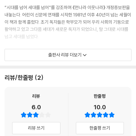
“시대를 넘어 세대를 넘어”를 강조하며 《먼나라 이웃나라》 개정증보판을
내놓는다. 어린이 신문에 연재를 시작한 1981년 이후 40년이 넘는 세월이
이 책과 함께 흘렀다. 초기 독자들은 학부모가 되어 우리 사회의 기둥으로
활약하고 있고 그다음 세대가 새로운 독자가 되었으니, 말 그대로 시대를
넘고 세대를 넘었다.
시리즈 초기의 시각은 유럽을 향한 경탄과 부러움으로 가득했고 우리에게
출판사 리뷰 더보기
무엇이 부족한지 돌아보는 데 초점이 맞추어져 있었다. 그러나 우리나라는
정말 무서운 속도로 발전해 선진국과 어깨를 나란히 하는 훌륭한 나라로
성장했다. 우리나라의 위상이 높아지면서 세상을 바라보는 우리의 시각도
리뷰/한줄평
2
점차 넓고 다양해지고 있다. 나도 좀 더 냉철하고 객관적으로 세계를 바라
보게 되었다. 이는 여러 번의 개정 작업을 통해 책에 반영되었다고 생각한
다.
리뷰
한줄평
_‘2024년 개정증보판을 내며’에서
6.0
10.0
1987년 유럽 편 6개국으로 시작해 일본(2000), 우리나라(2002), 미국
(2004~2005), 중동(2007년), 중국(2010~2011) 등을 거쳐 튀르키예
리뷰 쓰기
한줄평 쓰기
(2018)와 러시아(2020), 인도(2022)까지, 세계지도를 완성해온 《먼나