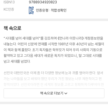
ISBN13
9788934920823
KC인증
인증유형 : 적합성확인
책 속으로
“시대를 넘어 세대를 넘어”를 강조하며 《먼나라 이웃나라》 개정증보판을
내놓는다. 어린이 신문에 연재를 시작한 1981년 이후 40년이 넘는 세월이
이 책과 함께 흘렀다. 초기 독자들은 학부모가 되어 우리 사회의 기둥으로
활약하고 있고 그다음 세대가 새로운 독자가 되었으니, 말 그대로 시대를
넘고 세대를 넘었다.
선진국 대한민국은 이제 좀 더 다양한 정보에 눈과 귀를 열어야 한다. 앞서
가는 나라들을 보고 배워야 했던 우리가 가진 정보는 너무 제한적이고 편
향적이었다. 선진국이라면 전 세계의 정보를 고르고 정확하게 다루어야 한
다. 220개가 넘는 나라에 수출하는 우리가 과연 얼마나 많은 나라에 대해
책 속으로 더보기
알고 있는지 생각해봐야 한다.
미래에 대한 비전을 가져야 한다. 이제 진지하게 머리를 맞대고 과연 어떤