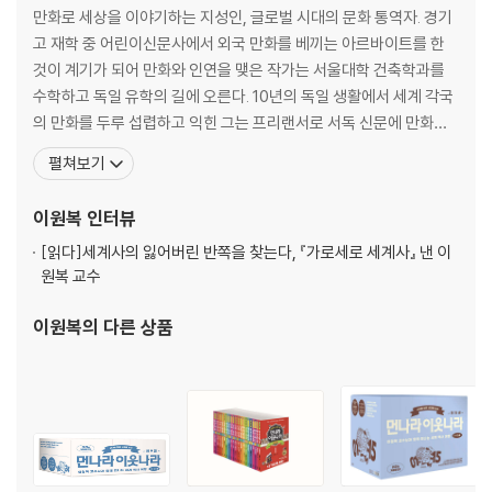
만화로 세상을 이야기하는 지성인, 글로벌 시대의 문화 통역자. 경기
고 재학 중 어린이신문사에서 외국 만화를 베끼는 아르바이트를 한
것이 계기가 되어 만화와 인연을 맺은 작가는 서울대학 건축학과를
수학하고 독일 유학의 길에 오른다. 10년의 독일 생활에서 세계 각국
의 만화를 두루 섭렵하고 익힌 그는 프리랜서로 서독 신문에 만화와
포스터를 게재했고 독일의 권위지 《알게마이네 차이퉁》 150주년 기
펼쳐보기
념호 표지를 그리기도 했다. 1984년 귀국 이후 그는 대학 강단에 서
는 한편 《먼나라 이웃나라》를 시작으로 역사, 문화, 경제, 철학에 이
이원복
인터뷰
르기까지 만화로 세상을 이야기하는 작업을 지
[읽다]
세계사의 잃어버린 반쪽을 찾는다, 『가로세로 세계사』 낸 이
원복 교수
이원복
의 다른 상품