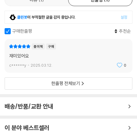
40년간 60개국, 세계지도를 완성해온 먼나라 이웃나라의 인기 비결은?
클린봇
이 부적절한 글을 감지 중입니다.
설정
《먼나라 이웃나라》의 시작은 1981년 〈소년한국일보〉에 연재한 유럽 6개
국 편이다. 그 원고가 단행본(고려원 刊)으로 묶여 나온 것이 1987년이었
구매한줄평
추천순
다. 당시는 해외여행도 자유롭게 하지 못하던 때, 인터넷은 꿈도 꾸지 못할
때였다. 정보와 재미를 곁들인 《먼나라 이웃나라》의 출현으로 한국에서도
종이책
구매
글로벌 시대를 대비해 세계시민의 마인드가 움트기 시작했다. 그야말로 우
재미있어요
물 안 개구리였던 우리의 사고와 시야를 세계 무대로 확장시킨 기념비적인
작품이 《먼나라 이웃나라》다. 그로부터 40년이 넘게 지난 오늘까지 부모
c******y
2025.03.12.
0
님이 자녀에게, 선생님이 학생에게 권하며 시대를 넘어 세대를 넘어 읽는
《먼나라 이웃나라》는 유일무이한 교양 만화, 학습 만화의 선구자이자 대
한줄평 전체보기
명사로 통한다.
《먼나라 이웃나라》가 이렇게 약 반세기 동안 독자들에게 큰 사랑을 받아온
배송/반품/교환 안내
이유는 무엇일까?
첫째, 교양 만화 시대를 열어젖힌 뒤 지금까지도 왕성하게 활동하며 현장
이 분야 베스트셀러
에서 만화를 그리고 있는 이원복 교수가 있다. 경기고 재학 중 한 어린이 신