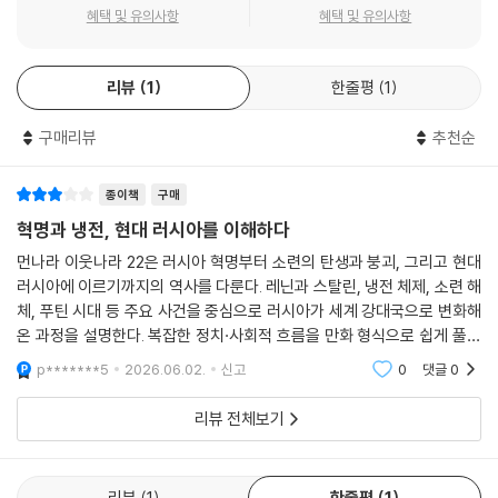
라 이웃나라》가 “시대를 넘어 세대를 넘어” 제5차 개정증보판으로 돌아왔
혜택 및 유의사항
혜택 및 유의사항
다. 이원복 교수의 가이드를 통해 약 60개의 ‘먼’나라가 ‘이웃’나라가 된 지
난 40여 년 동안, 우리나라는 명실상부 시리즈 초기에 다룬 선진국과 어깨
리뷰
1
한줄평
1
를 나란히 하는 나라로 성장했다.
구매리뷰
추천순
《먼나라 이웃나라》는 그간 여러 번의 개정 작업을 통해 우리나라의 높아지
는 위상에 걸맞은 더 다양하고 객관적인 시각으로 세계를 바라보고자 노력
했다. “역사는 항상 새로이 쓰여진다”는 명제하에 초판 발행 이후 약 5년
종이책
구매
마다 개정판을 내며 변화된 시대에 발맞추고자 수정과 보완을 거듭해왔다.
혁명과 냉전, 현대 러시아를 이해하다
세계사의 살아 있는 현장을 생생히 담아온 덕분에 세기가 바뀌고 세대가
먼나라 이웃나라 22은 러시아 혁명부터 소련의 탄생과 붕괴, 그리고 현대
변해도 레전드 교양 만화의 명성은 언제나 현재진행형이다.
러시아에 이르기까지의 역사를 다룬다. 레닌과 스탈린, 냉전 체제, 소련 해
체, 푸틴 시대 등 주요 사건을 중심으로 러시아가 세계 강대국으로 변화해
이번에 출간된 《시대를 넘어 세대를 넘어 먼나라 이웃나라》도 예외 없이
온 과정을 설명한다. 복잡한 정치·사회적 흐름을 만화 형식으로 쉽게 풀어
최근 세계정세와 국제질서를 반영해 새롭게 드러나고 있는 역사적 문화적
내어 역사적 배경을 이해하는 데 도움을 준다. 현대 국제정세 속 러시아의
p*******5
2026.06.02.
신고
0
댓글
0
국면의 의미를 조명했다. 무엇보다 저자가 오랜 시간 공들여 작성한 각 나
위치와 특징
라의 ‘하이라이트’를 부록으로 추가해 국가와 지역별 핵심을 일목요연하게
리뷰 전체보기
정리하면서 마무리할 수 있게 했다.
대한민국을 우물 안에서 세계의 중심으로
리뷰
1
한줄평
1