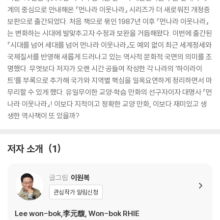
계의 중심으로 안내해온 『먼나라 이웃나라』 시리즈가 더 새로워진 개정증
보판으로 출간되었다. 처음 책으로 묶인 1987년 이후 『먼나라 이웃나라』
는 변화하는 시대에 발맞추고자 수정과 보완을 거듭해왔다. 이번에 출간된
『시대를 넘어 세대를 넘어 먼나라 이웃나라』도 예외 없이 최근 세계정세와
국제질서를 반영해 새롭게 드러나고 있는 역사적 문화적 국면의 의미를 조
명했다. 무엇보다 저자가 오랜 시간 공들여 작성한 각 나라의 ‘하이라이
트’를 부록으로 추가해 국가와 지역별 핵심을 일목요연하게 정리하면서 마
무리할 수 있게 했다. 유일무이한 교양·학습 만화의 선구자이자 대명사 『먼
나라 이웃나라』! 이보다 지적이고 정확한 교양 만화, 이보다 재미있고 생
생한 역사책이 또 있을까?
저자 소개
1
글그림
이원복
관심작가 알림신청
Lee won-bok,李元馥, Won-bok RHIE