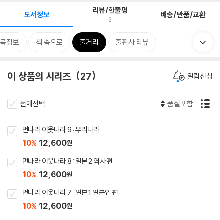
리뷰/한줄평
도서정보
배송/반품/교환
2
목정보
책 속으로
줄거리
출판사 리뷰
이 상품의 시리즈
27
알림신청
전체선택
품절포함
먼나라 이웃나라 9 : 우리나라
10
12,600
%
원
먼나라 이웃나라 8 : 일본 2 역사 편
10
12,600
%
원
먼나라 이웃나라 7 : 일본 1 일본인 편
10
12,600
%
원