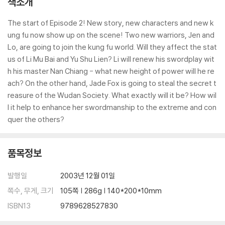
책소개
The start of Episode 2! New story, new characters and new k
ung fu now show up on the scene! Two new warriors, Jen and
Lo, are going to join the kung fu world. Will they affect the stat
us of Li Mu Bai and Yu Shu Lien? Li will renew his swordplay wit
h his master Nan Chiang - what new height of power will he re
ach? On the other hand, Jade Fox is going to steal the secret t
reasure of the Wudan Society. What exactly will it be? How wil
l it help to enhance her swordmanship to the extreme and con
quer the others?
품목정보
발행일
2003년 12월 01일
쪽수, 무게, 크기
105쪽 | 286g | 140*200*10mm
ISBN13
9789628527830