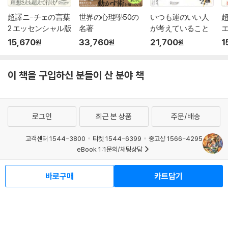
超譯ニ-チェの言葉
世界の心理學50の
いつも運のいい人
2 エッセンシャル版
名著
が考えていること
15,670
33,760
21,700
1
원
원
원
이 책을 구입하신 분들이 산 분야 책
로그인
최근 본 상품
주문/배송
고객센터 1544-3800
티켓 1544-6399
중고샵 1566-4295
eBook 1:1문의/채팅상담
예스이십사(주) 사업자 정보
바로구매
카트담기
이용약관
개인정보처리방침
청소년보호정책
PC버전
회사소개
거래처관계자께
도서홍보
광고
Copyright © YES24 Corp. All Rights Reserved.
MATOM9