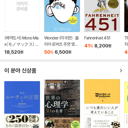
(예약도서) Mono Ma
Wonder (미국판) : 줄
Fahrenheit 451
T
x(モノマックス) 20
리아 로버츠 주연 영화
자
41
8,200
%
원
26年10月號
'원더' 원작 소설
18,520
50
6,500
4
%
원
원
이 분야 신상품