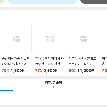
★슈퍼특가★ 캡슐우
휴대용 우산 접이식 자
락토핏 생유산균 골드
접
산 자외선차단 우양산
동우산 초경량 양산 답
프로바이오틱스 아연 2
용
암막 ...
례...
g x...
답례.
75
4,900
77
5,900
86
14,000
76
%
%
%
원
원
원
리뷰/한줄평
1