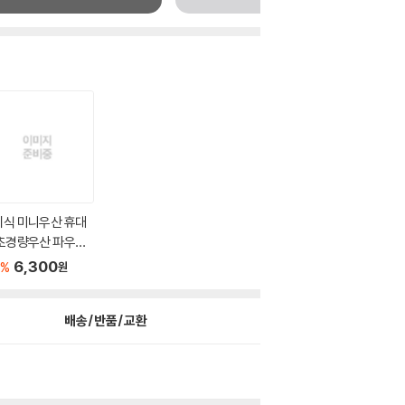
이식 미니우산 휴대
 초경량우산 파우치
..
6,300
%
원
배송/반품/교환