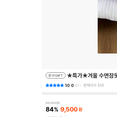
★특가★겨울 수면잠옷
문구/GIFT
10.0
판매지수
510
1
59,900
원
84
9,500