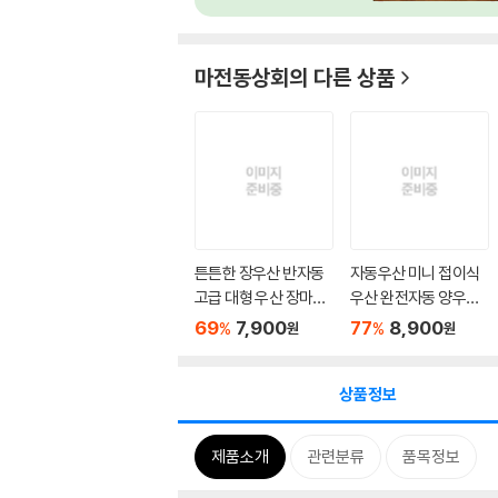
마전동상회
의 다른 상품
튼튼한 장우산 반자동
자동우산 미니 접이식
고급 대형 우산 장마철
우산 완전자동 양우산
방...
양산
69
7,900
77
8,900
%
%
원
원
상품정보
제품소개
관련분류
품목정보