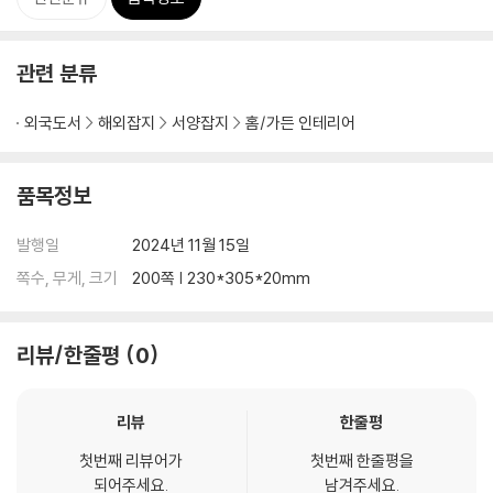
관련 분류
외국도서
해외잡지
서양잡지
홈/가든 인테리어
품목정보
발행일
2024년 11월 15일
쪽수, 무게, 크기
200쪽 | 230*305*20mm
리뷰/한줄평
0
리뷰
한줄평
첫번째 리뷰어가
첫번째 한줄평을
되어주세요.
남겨주세요.