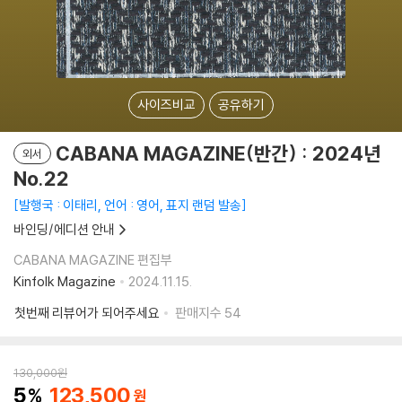
사이즈비교
공유하기
CABANA MAGAZINE(반간) : 2024년
외서
No.22
발행국 : 이태리, 언어 : 영어, 표지 랜덤 발송
바인딩/에디션 안내
CABANA MAGAZINE 편집부
Kinfolk Magazine
2024.11.15.
첫번째 리뷰어가 되어주세요
판매지수
54
130,000
원
5
123,500