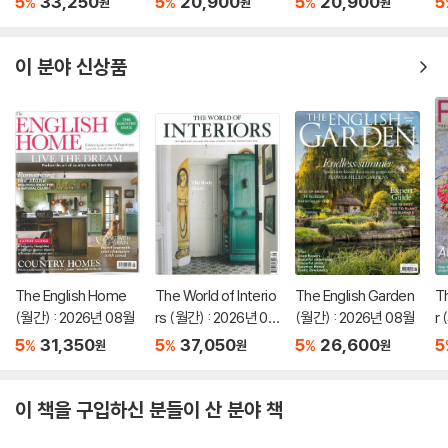
5
33,250
5
20,900
5
20,900
5
%
%
%
원
원
원
이 분야 신상품
The English Home
The World of Interio
The English Garden
T
(월간) : 2026년 08월
rs (월간) : 2026년 09
(월간) : 2026년 08월
r
월
u
5
31,350
5
37,050
5
26,600
5
%
%
%
원
원
원
이 책을 구입하신 분들이 산 분야 책