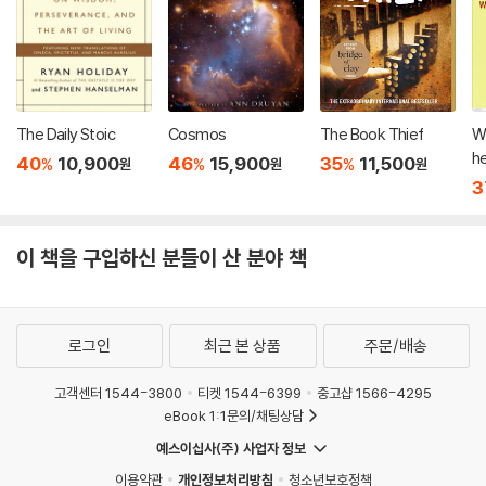
The Daily Stoic
Cosmos
The Book Thief
W
he
40
10,900
46
15,900
35
11,500
%
%
%
원
원
원
ni
3
이 책을 구입하신 분들이 산 분야 책
로그인
최근 본 상품
주문/배송
고객센터 1544-3800
티켓 1544-6399
중고샵 1566-4295
eBook 1:1문의/채팅상담
예스이십사(주) 사업자 정보
이용약관
개인정보처리방침
청소년보호정책