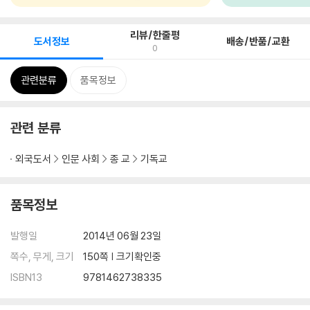
리뷰/한줄평
도서정보
배송/반품/교환
0
관련분류
품목정보
관련 분류
외국도서
인문 사회
종 교
기독교
품목정보
발행일
2014년 06월 23일
쪽수, 무게, 크기
150쪽 | 크기확인중
ISBN13
9781462738335