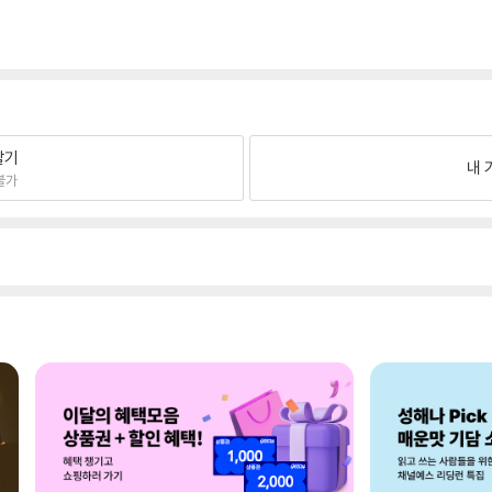
팔기
내 
불가