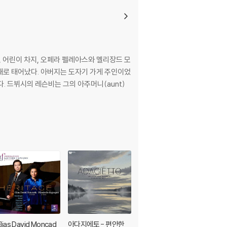
. 드뷔시의 레슨비는 그의 아주머니(aunt)
Elias David Moncad
아다지에토 - 편안한
Boccherini Trio (트리