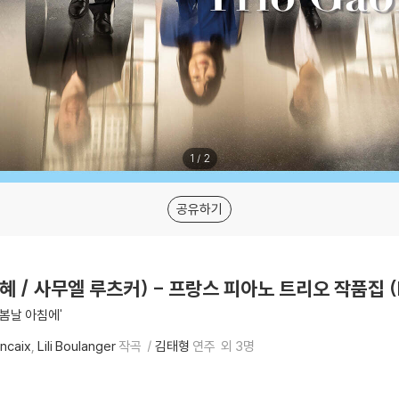
1
/
2
공유하기
 / 사무엘 루츠커) - 프랑스 피아노 트리오 작품집 (Re
'봄날 아침에'
ncaix
Lili Boulanger
작곡
김태형
연주
외 3명