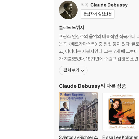
작곡
Claude Debussy
관심작가 알림신청
클로드 드뷔시
프랑스 인상주의 음악의 대표적인 작곡가다. 그의 주요 작품으로는 목신의 오후에의 전주곡, 바다, 피아노 전주곡, 영상 1, 2집, 어린이 차지, 오페라 펠레아스와 멜리장드 모
음곡 <베르가마스크> 중 달빛 등이 있다. 클로드 드뷔시는 1862년 일드프랑스 이블린 주 생제르맹앙레에서 다섯 남매 중 첫째로 태어났다. 아버지는 도자기 가게 주인이었
고, 어머니는 재봉사였다. 그는 7세 때 그보
가 지불했었다. 1871년에 수줍고 겁많은 소년
펼쳐보기
Claude Debussy
의 다른 상품
Sviatoslav Richter 스
Elissa Lee Koljonen