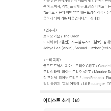
험을 쌓은 음악가들답게 서로에게 명민하게 반응
특히 드뷔시, 라벨, 프랑세 등 프랑스 레퍼토리
“트리오 가온의 이번 앨범에는 프랑스 작곡가들의
음하게 되어 기쁜 마음입니다.” - 김태형
<연주자>
트리오 가온 / Trio Gaon
이지혜 (바이올린), 사무엘 루츠커 (첼로), 김태
Jehye Lee (violin), Samuel Lutzker (cell
<수록 곡목>
클로드 드뷔시: 피아노 트리오 G장조 / Claude Debus
모리스 라벨: 피아노 트리오 a단조 / Maurice Ravel:
장 프랑세: 피아노 트리오 / Jean Francaix: Pian
릴리 불랑제: ‘봄날 아침에’ / Lili Boulanger: ‘D’
아티스트 소개
8