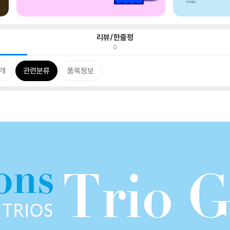
리뷰/한줄평
0
개
관련분류
품목정보