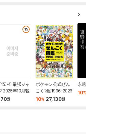
15
예약도서) 最强ジャ
ポケモン公式ぜん
永遠の記憶
 2026年10月號
こく?鑑 1996-2026
10
22,780
%
원
770
10
27,130
%
원
원