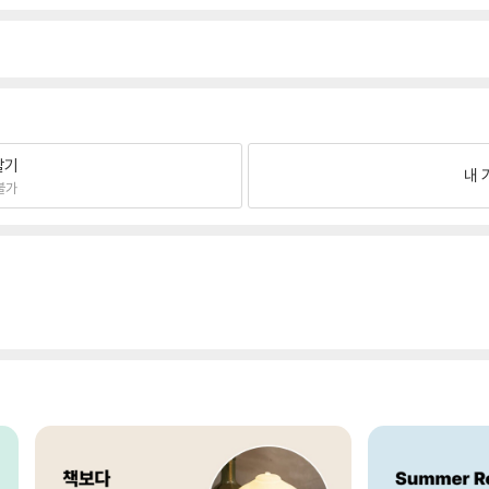
팔기
내 
불가