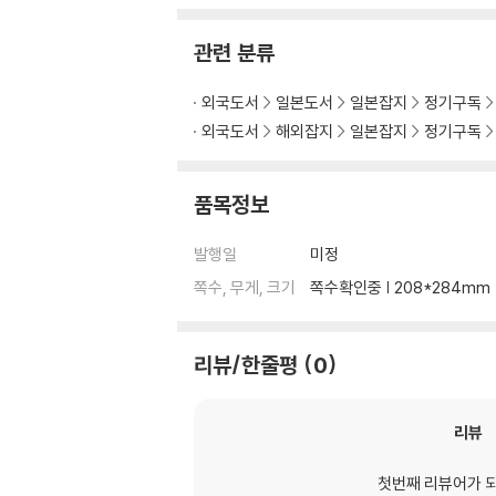
관련 분류
외국도서
일본도서
일본잡지
정기구독
외국도서
해외잡지
일본잡지
정기구독
품목정보
발행일
미정
쪽수, 무게, 크기
쪽수확인중 | 208*284mm
리뷰/한줄평
0
리뷰
첫번째 리뷰어가 