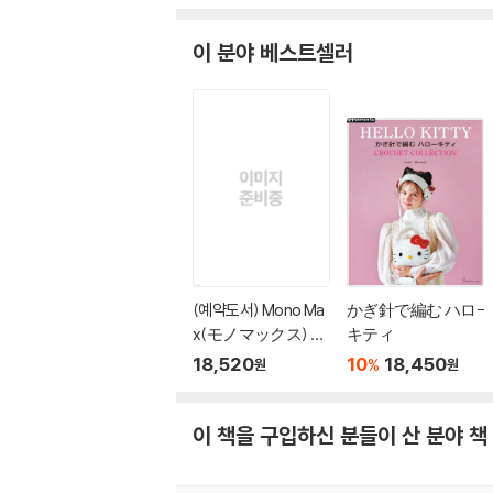
이 분야 베스트셀러
(예약도서) Mono Ma
かぎ針で編む ハロ-
x(モノマックス) 20
キティ
26年10月號
18,520
10
18,450
%
원
원
이 책을 구입하신 분들이 산 분야 책