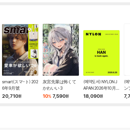
smart(スマ-ト) 202
灰宮先輩は怖くて
(예약도서) NYLON J
(
6年9月號
かわいい 3
APAN 2026年10月
ンプ
號 HAN (Stray Kids)
20,710
10
7,590
18,090
7,
%
원
원
원