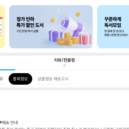
리뷰/한줄평
0
류
품목정보
상품정보 제공고시
❤️배송 안내