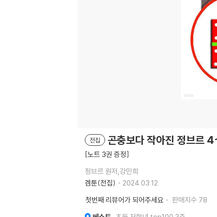
곤충보다 작아진 정브르 4~
전집
[노트 3권 증정]
정브르 원저,강민희
겜툰(전집)
2024.03.12.
첫번째 리뷰어가 되어주세요
판매지수
78
베스트
초등 저학년 top100 3주