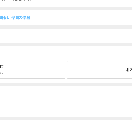
복배송비 구매자부담
팔기
내 
불가