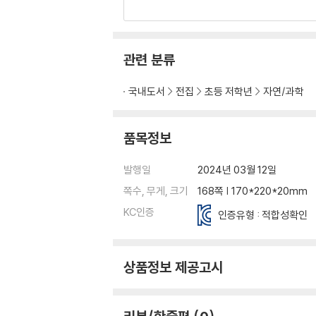
관련 분류
국내도서
전집
초등 저학년
자연/과학
품목정보
발행일
2024년 03월 12일
쪽수, 무게, 크기
168쪽 | 170*220*20mm
KC인증
인증유형 : 적합성확인
상품정보 제공고시