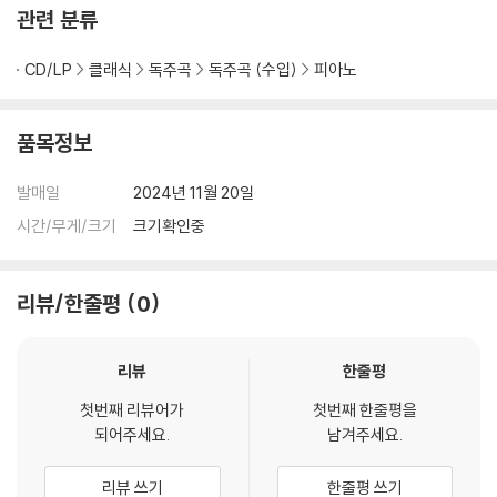
관련 분류
CD/LP
클래식
독주곡
독주곡 (수입)
피아노
품목정보
발매일
2024년 11월 20일
시간/무게/크기
크기확인중
리뷰/한줄평
0
리뷰
한줄평
첫번째 리뷰어가
첫번째 한줄평을
되어주세요.
남겨주세요.
리뷰 쓰기
한줄평 쓰기