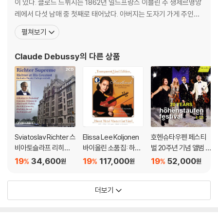
이 있다. 클로드 드뷔시는 1862년 일드프랑스 이블린 주 생제르맹앙
레에서 다섯 남매 중 첫째로 태어났다. 아버지는 도자기 가게 주인이
었고, 어머니는 재봉사였다. 그는 7세 때 그보다 나이가 많은 체루티
펼쳐보기
라는 이름의 이탈리아 아이와 함께 피아노를 배우기 시작했다. 드뷔
시의 레슨비는 그의 아주머니(aunt)가 지불했었다. 1871년에 수줍
Claude Debussy
의 다른 상품
고 겁많은 소년 드뷔시는 마리 모
Sviatoslav Richter 스
Elissa Lee Koljonen
호헨슈타우펜 페스티
비아토슬라프 리히테
바이올린 소품집: 하트
벌 20주년 기념 앨범 (2
르 라이브 레코딩 모음
브레이크 (Heartbrea
0 Years - Hohensta
19
34,600
19
117,000
19
52,000
%
%
%
원
원
원
집 (Richter Suprem
k: Romantic Encore
ufen Festival) [박스
e: Richter at His Gre
s For Violin) [투명 클
세트]
더보기
atest)
리어 컬러 2LP]