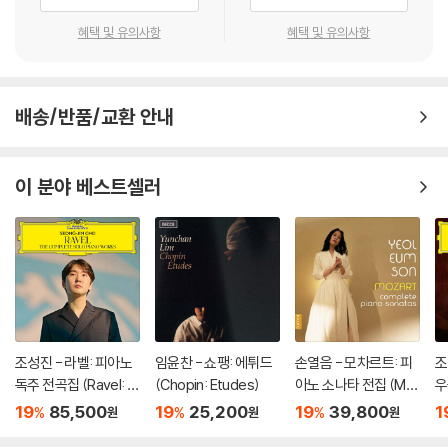
혜택 및 유의사항
혜택 및 유의사항
배송/반품/교환 안내
이 분야 베스트셀러
조성진 - 라벨: 피아노
임윤찬 - 쇼팽: 에튀드
손열음 - 모차르트: 피
조
독주 전곡집 (Ravel: T
(Chopin: Etudes)
아노 소나타 전집 (Mo
우
he Complete Solo Pi
zart: Complete Pian
r 
19
85,500
19
25,200
19
39,800
1
%
%
%
원
원
원
ano Works) [3LP]
o Sonatas)
io