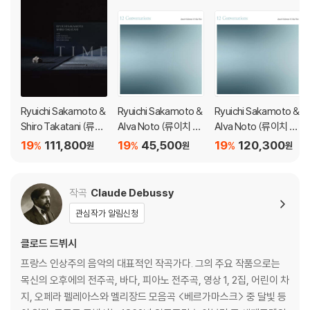
Ryuichi Sakamoto &
Ryuichi Sakamoto &
Ryuichi Sakamoto &
Shiro Takatani (류이
Alva Noto (류이치 사
Alva Noto (류이치 사
치 사카모토 & 타카타
카모토 & 알바 노토) -
카모토 & 알바 노토) -
19
111,800
19
45,500
19
120,300
%
%
%
원
원
원
니 시로) - TIME
12 Conversations
12 Conversations [2
LP]
작곡
Claude Debussy
관심작가 알림신청
클로드 드뷔시
프랑스 인상주의 음악의 대표적인 작곡가다. 그의 주요 작품으로는
목신의 오후에의 전주곡, 바다, 피아노 전주곡, 영상 1, 2집, 어린이 차
지, 오페라 펠레아스와 멜리장드 모음곡 <베르가마스크> 중 달빛 등