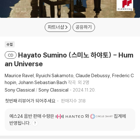
파트너샵
공유하기
수입
Hayato Sumino (스미노 하야토) - Hum
CD
an Universe
Maurice Ravel
Ryuichi Sakamoto
Claude Debussy
Frederic C
hopin
Johann Sebastian Bach
작곡
외 2명
Sony Classical
/
Sony Classical
2024.11.20.
첫번째 리뷰어가 되어주세요
판매지수
318
예스24 음반 판매 수량은
와
집계에
반영됩니다.