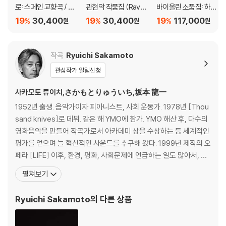
로: 스페인 교향곡 / 생
관현악 작품집 (Ravel:
바이올린 소품집: 하트
상스: 바이올린 협주곡
Bolero) [UHQCD]
브레이크 (Heartbrea
19
30,400
19
30,400
19
117,000
%
%
%
원
원
원
2번 (LALO: Sympho
k: Romantic Encore
nie espagnole Op. 2
s For Violin) [투명 클
1 / Saint-Sans: Violin
리어 컬러 2LP]
작곡
Ryuichi Sakamoto
Concerto Op.61) [U
관심작가 알림신청
HQCD]
사카모토 류이치,さかもとりゅういち,坂本 龍一
1952년 출생. 음악가이자 피아니스트, 사회 운동가. 1978년 [Thou
sand knives]로 데뷔. 같은 해 YMO에 참가. YMO 해산 후, 다수의
영화음악을 만들어 작곡가로서 아카데미 상을 수상하는 등 세계적인
평가를 얻으며 늘 혁신적인 사운드를 추구해 왔다. 1999년 제작의 오
페라 [LIFE] 이후, 환경, 평화, 사회문제에 언급하는 일도 많아서, 9.1
1 동시 다발 테러를 계기로, 논고집 [비전]을 감수. 자연 에너지 이용
펼쳐보기
촉진을 제창하는 아티스트 단체 ‘artists’ power’를 창시했다. 200
6년 여섯 지역의 핵연료 재처리설비 가동 반대를 표명하고 ‘
Ryuichi Sakamoto
의 다른 상품