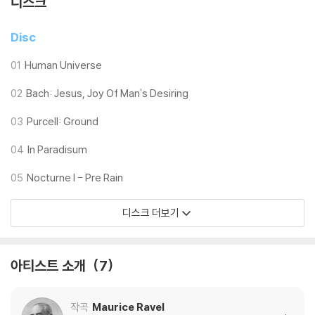
디스크
Disc
01
Human Universe
02
Bach: Jesus, Joy Of Man's Desiring
03
Purcell: Ground
04
In Paradisum
05
Nocturne I - Pre Rain
디스크 더보기
아티스트 소개
7
작곡
Maurice Ravel