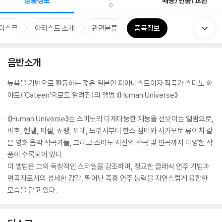
상품정보
배송/반품/교환
0
디스크
아티스트 소개
관련분류
품목정보
음반소개
뉴욕을 기반으로 활동하는 젊은 일본인 피아니스트이자 작곡가 스미노 하
야토(‘Cateen’으로도 알려짐)의 앨범 《Human Universe》
《Human Universe》는 스미노의 다재다능한 재능을 선보이는 앨범으로,
바흐, 헨델, 퍼셀, 쇼팽, 포레, 드뷔시부터 한스 짐머와 사카모토 류이치 같
은 영화 음악 작곡가들, 그리고 스미노 자신의 작곡 및 편곡까지 다양한 작
품이 수록되어 있다.
이 앨범은 그의 독창적인 스타일을 강조하며, 정교한 클래식 연주 기법과
편곡자로서의 섬세한 감각, 뛰어난 즉흥 연주 능력을 자연스럽게 융합한
모습을 담고 있다.