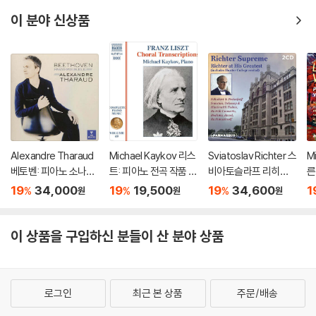
n
n)
이 분야 신상품
Alexandre Tharaud
Michael Kaykov 리스
Sviatoslav Richter 스
M
베토벤: 피아노 소나타
트: 피아노 전곡 작품 6
비아토슬라프 리히테
른
30, 31, 32번 (Beetho
9집 (Liszt: Complet
르 라이브 레코딩 모음
(V
19
34,000
19
19,500
19
34,600
1
%
%
%
원
원
원
ven: Piano Sonatas
e Piano Music Vol. 6
집 (Richter Suprem
s 
Opp. 109, 110, 111) [U
9)
e: Richter at His Gre
d
HQCD]
atest)
이 상품을 구입하신 분들이 산 분야 상품
로그인
최근 본 상품
주문/배송