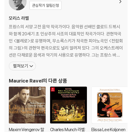
관심작가 알림신청
모리스 라벨
프랑스의 서양 고전 음악 작곡가이다. 음악원 선배인 클로드 드뷔시
와 함께 20세기 초 인상주의 사조의 대표적인 작곡가이다. 관현악곡
인 <볼레로>로 유명하며, 무소륵스키가 작곡한 피아노곡인 <전람회
의 그림>의 관현악 편곡으로도 널리 알려져 있다. 그의 오케스트레이
션은 다채로운 음색과 악기의 사용으로 유명하다. 그는 프랑스 바스
크 지방의 Ciboure에서 바스크계의 어머니와 스위스인인 아버지로
펼쳐보기
부터 태어났다. 열 네살이 되자 그의 아버지는 그의 음악적 재능을 키
워 주기를 원하여 라벨을 파리 음악원으로 보냈다. 피아노와 작곡에
Maurice Ravel
의 다른 상품
뛰어난 재능을 보였는데, 재학 중 발표한 <죽은 왕녀를
Maxim Vengerov 랄
Charles Munch 라벨:
Elissa Lee Koljonen