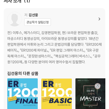
저자 소개
1
저
김선웅
관심작가 알림신청
전) 이투스, 메가스터디, 김영편입학원, 현) 브라운 편입학원 출강,
마공스터디 동영상강의, 아이브라운 동영상강의를 맡았다. 18년간
편입학원에서 어휘와 논리 그리고 문법강의를 담당했다. 『ER1200제
베이직』, 『ER1200제 파이널』, 『ER 편입 그래머 마스터』, 『ER 구문
독해 마스터』, 『문장완성마스터』, 『핵심공략그래머(넥서스)』, 『공무
원 1200제』 등 다양한 분야의 여러 영어수험서 집필했다.
김선웅
의 다른 상품