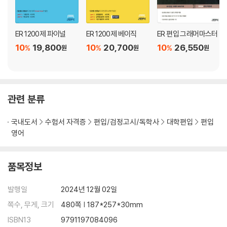
ER 1200제 파이널
ER 1200제 베이직
ER 편입 그래머마스터
10
19,800
10
20,700
10
26,550
%
%
%
원
원
원
관련 분류
국내도서
수험서 자격증
편입/검정고시/독학사
대학편입
편입
영어
품목정보
발행일
2024년 12월 02일
쪽수, 무게, 크기
480쪽 | 187*257*30mm
ISBN13
9791197084096