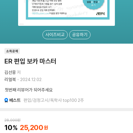
사이즈비교
공유하기
소득공제
ER 편입 보카 마스터
김선웅
저
리얼북
2024.12.02.
첫번째 리뷰어가 되어주세요
베스트
편입/검정고시/독학사 top100 2주
28,000
원
10
25,200