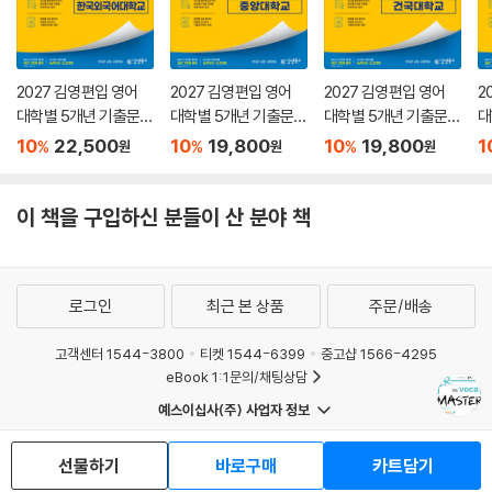
2027 김영편입 영어
2027 김영편입 영어
2027 김영편입 영어
2
대학별 5개년 기출문제
대학별 5개년 기출문제
대학별 5개년 기출문제
대
집 : 한국외국어대학교
집 : 중앙대학교
집 : 건국대학교
집
10
22,500
10
19,800
10
19,800
1
%
%
%
원
원
원
이 책을 구입하신 분들이 산 분야 책
로그인
최근 본 상품
주문/배송
고객센터 1544-3800
티켓 1544-6399
중고샵 1566-4295
eBook 1:1문의/채팅상담
예스이십사(주) 사업자 정보
이용약관
개인정보처리방침
청소년보호정책
선물하기
바로구매
카트담기
PC버전
회사소개
거래처관계자께
도서홍보
광고