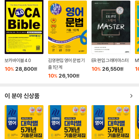
보카바이블 4.0
김영편입 영어 문법 기
ER 편입 그래머마스터
MV
출 1단계
10
28,800
10
26,550
1
%
%
원
원
10
26,100
%
원
이 분야 신상품