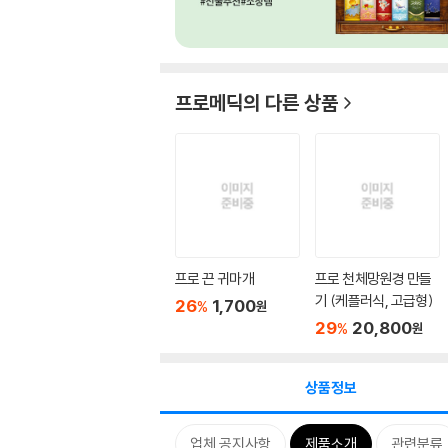
프로메딕
의 다른 상품
프로 끈 귀마개
프로 천체망원경 만들
기 (케플러식, 고급형)
26
1,700
%
원
29
20,800
%
원
상품정보
업체 공지사항
제품소개
관련분류