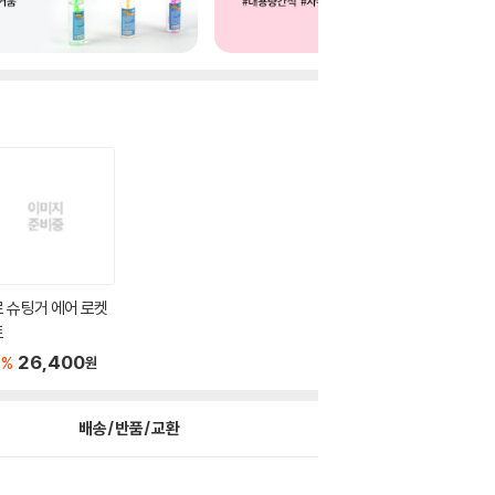
 슈팅거 에어 로켓
트
3
26,400
%
원
배송/반품/교환