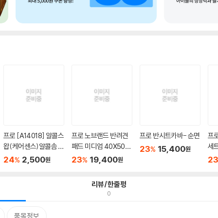
프로 [A14018] 알콜스
프로 노브랜드 반려견
프로 반시트카바- 순면
프로
왑(케어센스)알콜솜 C
패드 미디엄 40X50c
세
23
15,400
%
원
areSe...
m 100...
24
2,500
23
19,400
2
%
%
원
원
리뷰/한줄평
0
품목정보