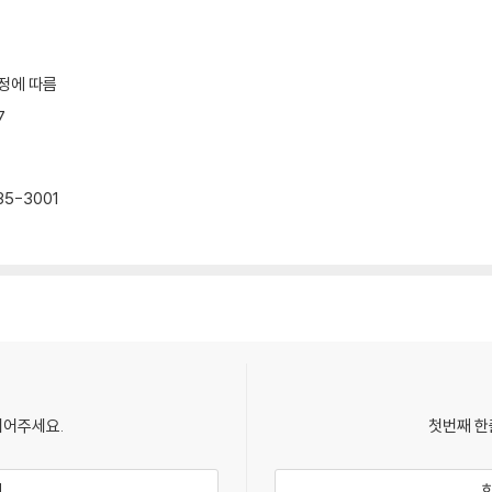
정에 따름
7
35-3001
되어주세요.
첫번째 한
기