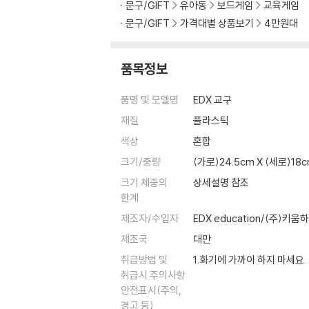
문구/GIFT
유아동
보드게임
교육게임
문구/GIFT
가격대별 상품보기
4만원대
품목정보
품명 및 모델명
EDX 교구
재질
플라스틱
색상
혼합
크기/중량
(가로)24.5cm X (세로)18
크기.체중의
상세설명 참조
한계
제조자/수입자
EDX education/(주)키움
제조국
대만
취급방법 및
1.화기에 가까이 하지 마세요.
취급시 주의사항
안전표시(주의,
경고 등)