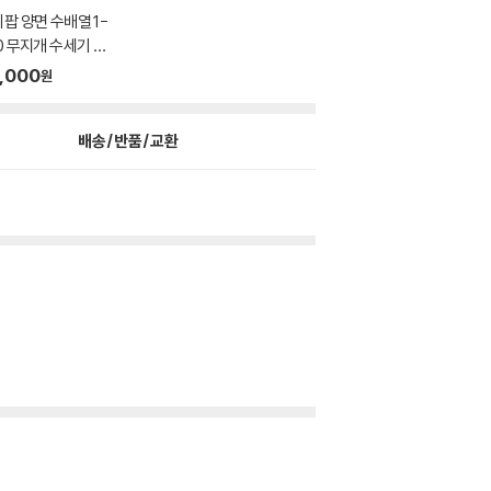
팝 양면 수배열 1-
0 무지개 수세기 수
..
,000
원
배송/반품/교환