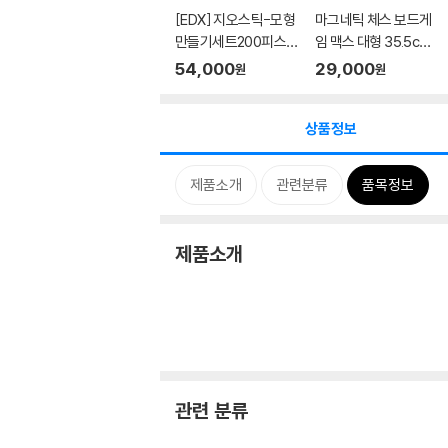
[EDX] 지오스틱-모형
마그네틱 체스 보드게
만들기세트200피스
임 맥스 대형 35.5cm
어린이 ...
자석 ...
54,000
29,000
원
원
상품정보
제품소개
관련분류
품목정보
제품소개
관련 분류