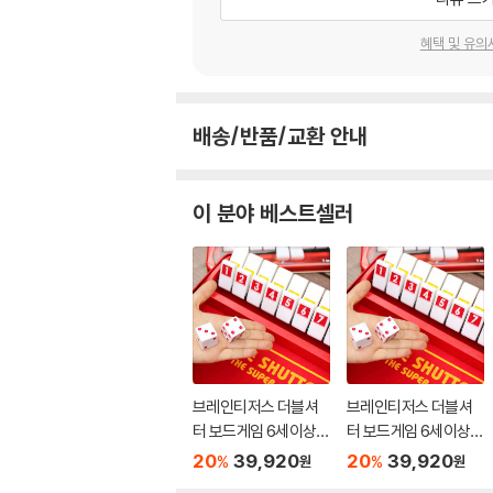
혜택 및 유의
배송/반품/교환 안내
이 분야 베스트셀러
브레인티저스 더블셔
브레인티저스 더블셔
터 보드게임 6세이상 1
터 보드게임 6세이상 1
-6인 연산 가르기 모으
-6인 연산 가르기 모으
20
39,920
20
39,920
%
%
원
원
기
기