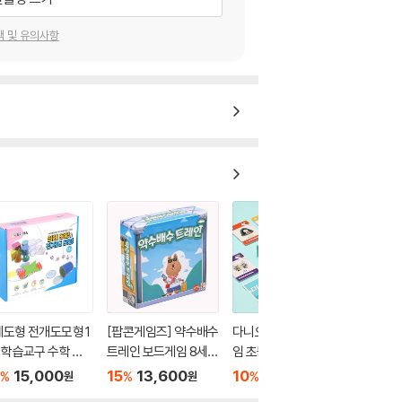
택 및 유의사항
도형 전개도모형 1
[팝콘게임즈] 약수배수
다니오 한국사 보드게
 학습교구 수학 정
트레인 보드게임 8세이
임 초등 역사 교구 8세
면체
상 2-5인 기초수학
가족게임
15,000
15
13,600
10
23,850
%
%
%
원
원
원