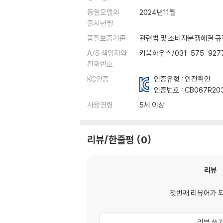
동일모델의
2024년11월
출시년월
품질보증기준
관련법 및 소비자분쟁해결 규
A/S 책임자와
키움하우스/031-575-927
전화번호
KC인증
인증유형 : 안전확인
인증번호 :
CB067R20
사용연령
5세 이상
리뷰/한줄평
0
리뷰
첫번째 리뷰어가 
리뷰 쓰