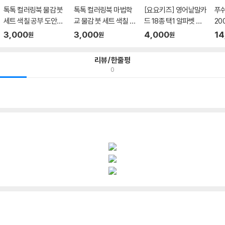
톡톡 컬러링북 물감 붓
톡톡 컬러링북 마법학
[요요키즈] 영어낱말카
푸쉬
세트 색칠 공부 도안
교 물감 붓 세트 색칠 공
드 18종 택1 알파벳 컬
20
어...
부...
러 ...
교구.
3,000
3,000
4,000
14
원
원
원
리뷰/한줄평
0