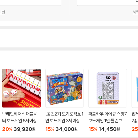
사항
혜
브레인티저스 더블셔
[공간27] 도기로직쇼 1
퍼플카우 아이큐 스팟7
입체
터 보드게임 6세이상 1
인 보드게임 3세이상
보드게임 1인 틀린그림
2종
-6인 연산 가르기 모으
찾기
다
20
39,920
15
34,000
15
14,450
25
%
%
%
원
원
원
기