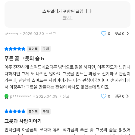
다시 로맨스로 돌아와서, 하는 일 뿐만 아니라 성격까지 전혀 다른 두 사람
스포일러가 포함된 글입니다!
의 러브스토리를 흥미진진하게 지켜봐주시라. 매번 부딪치는 두 사람의 불
글보기
꽃 튀는 감정이 과연 한 그릇의 사랑으로 담길 수 있을지, 마지막까지 기대
가 된다.
c*****r
2026.03.30.
신고
0
댓글
0
종이책
구매
푸른 꽃 그릇의 숲 5
아주 잔잔하게 스며드네요다른 방법으로 말을 하자면, 아주 진도가 느립니
다하지만 그게 또 나쁘진 않아요 그릇을 만드는 과정도 신기하고 관심이
가는데, 잔잔히 스며드는 사랑이야기도 아주 관심이 갑니다나혼자산다에
서 이장우가 그릇을 만들때는 관심이 하나도 없었는데 말이죠
p********4
2025.04.09.
신고
0
댓글
0
종이책
구매
그릇과 사랑이야기
언덕길의 아폴론의 코다마 유키 작가님의 푸른 꽃 그릇의 숲을 읽었어