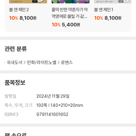
볼 앤 체인 2
홀딱 반한 약혼자가 악
볼 앤 체인 1
역영애로 몰릴 거 같아
10
8,100
10
8,100
%
%
원
원
서 4
10
5,400
%
원
관련 분류
국내도서
만화/라이트노벨
로맨스
품목정보
발행일
2024년 11월 29일
쪽수, 무게, 크기
192쪽 | 140*210*20mm
ISBN13
9791141601652
책 속으로