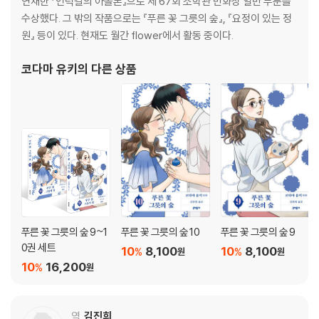
연재한 『언덕길의 아폴론』으로 제 67회 소학관 만화상 일반 부분을
수상했다. 그 밖의 작품으로는 『푸른 꽃 그릇의 숲』, 『요정이 있는 정
원』 등이 있다. 현재도 월간 flower에서 활동 중이다.
코다마 유키
의 다른 상품
푸른 꽃 그릇의 숲 9~1
푸른 꽃 그릇의 숲 10
푸른 꽃 그릇의 숲 9
0권 세트
10
8,100
10
8,100
%
%
원
원
10
16,200
%
원
역
김진희