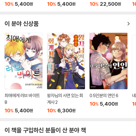
10
5,400
10
5,400
10
22,500
1
%
%
%
원
원
원
이 분야 신상품
최애에게 러브 바이트
왕자님의 사연 있는 회
0.5인분의 연인 6
네
8
계사 2
10
5,400
1
%
원
10
5,400
10
6,300
%
%
원
원
이 책을 구입하신 분들이 산 분야 책