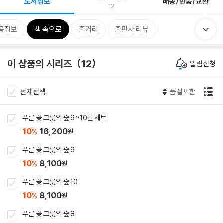
도서정보
배송/반품/교환
12
목정보
책 속으로
줄거리
출판사 리뷰
이 상품의 시리즈
12
알림신청
전체선택
품절포함
푸른 꽃 그릇의 숲 9~10권 세트
10
16,200
%
원
푸른 꽃 그릇의 숲 9
10
8,100
%
원
푸른 꽃 그릇의 숲 10
10
8,100
%
원
푸른 꽃 그릇의 숲 8