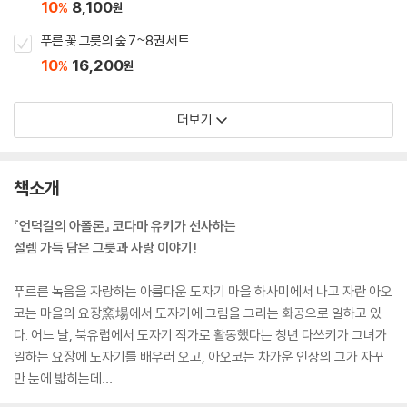
10
8,100
%
원
푸른 꽃 그릇의 숲 7~8권 세트
10
16,200
%
원
더보기
책소개
『언덕길의 아폴론』 코다마 유키가 선사하는
설렘 가득 담은 그릇과 사랑 이야기!
푸르른 녹음을 자랑하는 아름다운 도자기 마을 하사미에서 나고 자란 아오
코는 마을의 요장窯場에서 도자기에 그림을 그리는 화공으로 일하고 있
다. 어느 날, 북유럽에서 도자기 작가로 활동했다는 청년 다쓰키가 그녀가
일하는 요장에 도자기를 배우러 오고, 아오코는 차가운 인상의 그가 자꾸
만 눈에 밟히는데…