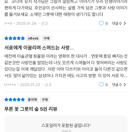
요. 코다마 유키 작가님은 그림이 깔끔하고 이야기가 우리 인생이야기라
편하게 다가와요. 주인공이 선사하는 설렘 가득 담은 그릇과 사랑 이야기
를 즐거보세요. 소재인 그릇에 대한 애정이 생기기도 합니다
l**4
2025.01.29.
신고
0
댓글
0
eBook
구매
서로에게 이끌리며 스며드는 사랑...
예전에 미술관옆 동물원 이라는 영화의 한 대사가 ...연못에 풍덩 빠지는것
같은것만 사랑인줄 알았는데 나도 모르게 스며들어 다 젖어버리는 사랑도
있다는걸 이제 깨달았다...이런 아마 다쓰키와 아이코 둘이 다른것 같으면
서도 많이 닮아있는 삼성이나 가치관 태도 사고의 방향..이 있어 서로 자석
처럼 끌리는 것을 일하거나 어딜 가거나 하며 자연스레 두근거리고 마음이
t****z
2025.01.22.
신고
0
댓글
0
동요하는걸
종이책
구매
푸른 꽃 그릇의 숲 5권 리뷰
스포일러가 포함된 글입니다!
글보기