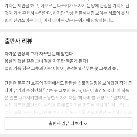
가자는 제안을 하고, 아오코는 다쓰키가 도자기 문양에 관심을 가지게 된
것이 기뻐 흔쾌히 수락한다. 하지만 막상 커플룩처럼 보이는 서로의 옷차
림이 신경쓰이는데다, 마치 데이트 같은 분위기에 당황하는데…
출판사 리뷰
차가운 인상의 그가 자꾸만 눈에 밟힌다.
봄날의 햇살 같은 그녀 곁을 자꾸만 맴돌게 된다!
설렘 가득 담은 그릇과 사랑 이야기, 순정만화 『푸른 꽃 그릇의 숲』
단편은 물론 긴 호흡의 장편에서도 탄탄한 스토리텔링을 보여줬던 작가 코
다마 유키의 순정만화 『푸른 꽃 그릇의 숲』 5, 6권이 출간되었다. 이 작품
은 일본 나가사키현의 조용한 도자기 마을 ‘하사미’를 배경으로 펼쳐지는
설렘 가득한 로맨스다. 분업을 통해 도자기를 만드는 하사미에서 그림 그
리는 일을 하는 아오코와 늘 혼자서만 도자기를 만들어왔던 도예작가 다쓰
키. 이 둘은 입장 차를 좀처럼 좁히지 못하고 만난 날부터 부딪친다. 하지만
출판사 리뷰 더보기
도자기 축제 때 선보일 미니 화병을 함께 만들며 서로를 조금씩 이해하게
되고, 몰랐던 부분을 알아가며 점점 가까워진다.