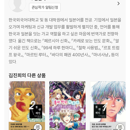
관심작가 알림신청
한국외국어대학교 및 동 대학원에서 일본어를 전공. 기업에서 일본을
오가며 마케팅과 신규 개발 업무를 활발하게 펼치던 중, 언어를 통해
한국과 일본을 잇는 가교 역할을 하고 싶은 마음에 번역가로 전향하
였다. 옮긴 책으로는 『페르시아 신화』, 『카레로 보는 인도 문화』, 『알
기 쉬운 인도 신화』, 『99세 하루 한마디』, 『철학 사용법』, 『르포 트럼
프 왕국』, 『마르틴 루터』, 『바다의 패권 400년사』, 『마녀사냥』 등이
있다.
김진희
의 다른 상품