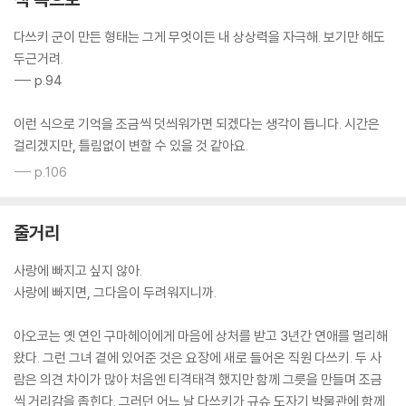
다쓰키 군이 만든 형태는 그게 무엇이든 내 상상력을 자극해. 보기만 해도
두근거려.
--- p.94
이런 식으로 기억을 조금씩 덧씌워가면 되겠다는 생각이 듭니다. 시간은
걸리겠지만, 틀림없이 변할 수 있을 것 같아요.
--- p.106
줄거리
사랑에 빠지고 싶지 않아.
사랑에 빠지면, 그다음이 두려워지니까.
아오코는 옛 연인 구마헤이에게 마음에 상처를 받고 3년간 연애를 멀리해
왔다. 그런 그녀 곁에 있어준 것은 요장에 새로 들어온 직원 다쓰키. 두 사
람은 의견 차이가 많아 처음엔 티격태격 했지만 함께 그릇을 만들며 조금
씩 거리감을 좁힌다. 그러던 어느 날 다쓰키가 규슈 도자기 박물관에 함께