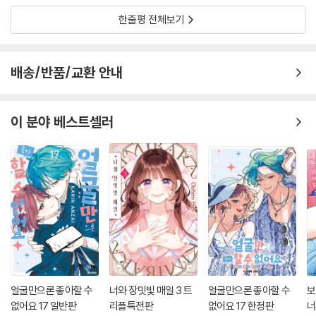
한줄평 전체보기
배송/반품/교환 안내
이 분야 베스트셀러
얼굴만으론 좋아할 수
너와 장밋빛 매일 3 트
얼굴만으론 좋아할 수
보
없어요 17 일반판
리플특전판
없어요 17 한정판
너