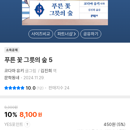
사이즈비교
파트너샵
공유하기
소득공제
푸른 꽃 그릇의 숲 5
코다마 유키
글그림
김진희
역
문학동네
2024.11.29.
10.0
판매지수
24
12
9,000
원
10
8,100
YES포인트
450원 (5%)