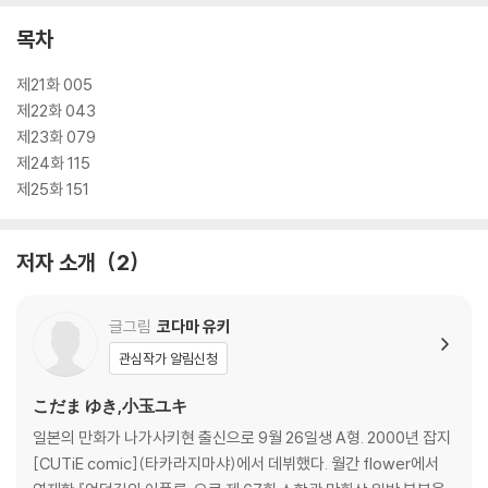
목차
제21화 005
제22화 043
제23화 079
제24화 115
제25화 151
저자 소개
2
글그림
코다마 유키
관심작가 알림신청
こだま ゆき,小玉ユキ
일본의 만화가 나가사키현 출신으로 9월 26일생 A형. 2000년 잡지
[CUTiE comic](타카라지마샤)에서 데뷔했다. 월간 flower에서