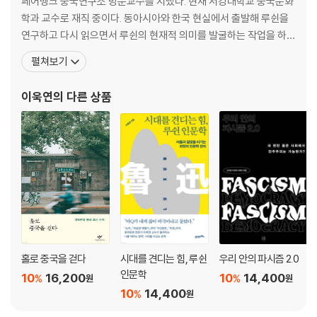
페어뱅크 중국연구소 방문교수를 지냈다. 현재 서강대학교 중국문화
4. 소설 「고향」의 매력
학과 교수로 재직 중이다. 동아시아와 한국 현실에서 출발해 루쉰을
연구하고 다시 읽으면서 루쉰의 현재적 의미를 발굴하는 작업을 하는
3장. 시대와 정전 - 「아Q정전」의 경우
한편, 루쉰 소설과 산문을 꾸준히 번역해왔다. 최근에는 청년들과 함
펼쳐보기
께 루쉰을 읽으면서 한국 사회의 오늘과 내일을 고민하고 있다. 우리
1. 새로운 루쉰 논쟁
삶과 우리 현실을 위해 중국 문학과 문화를 우리 시각으로 연구하고
이욱연
의 다른 상품
2. 1949년 이전 아Q의 상징
풀어내는 책을 쓰고 있다. 고려대학교 중문과를 졸업하고 동대
3. 1949년 이후 마오 시대 아Q의 상징
4. 문화적 기억을 넘어서
4장. 「아Q정전」 속 등급질서와 아Q의 혁명 - 왕후이의 「아Q정전」 해석
에 대한 비판적 검토를 겸하여
1. 머리말
2. 왕후이의 아Q와 아Q 혁명의 이중성 논리
3. 등급질서 이데올로기와 아Q, 그리고 혁명
홀로 중국을 걷다
시대를 견디는 힘, 루쉰
우리 안의 파시즘 2.0
4. 아Q강박증의 의미
인문학
10
16,200
10
14,400
%
%
원
원
10
14,400
%
원
5장. 「애도(傷逝)」와 기억과 망각의 서사