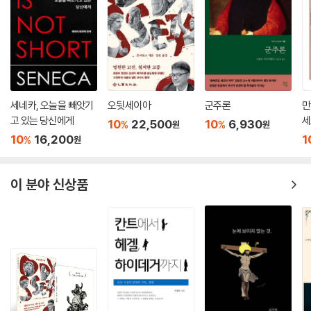
세네카, 오늘을 빼앗기
오뒷세이아
군주론
만
고 있는 당신에게
세
10
22,500
10
6,930
%
%
원
원
10
16,200
1
%
원
이 분야 신상품