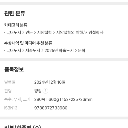
1. 「애도」 해석의 쟁점
관련 분류
2. 두 쥐앤성과 후회
3. ‘새로운 삶’과 기억, 망각
카테고리 분류
국내도서
인문
서양철학
서양철학의 이해/서양철학사
6장. 미신, 혹은 종교적 심리와 실존 - 「복을 비는 제사(祝福)」 재해석
수상내역 및 미디어 추천 분류
1. 소설 속 화자 곤혹감의 의미
국내도서
세종도서
2025년 학술도서
문학
2. 계몽주의와 「복을 비는 제사」 해석: 의의와 한계
3. ‘정(正)’과 ‘미(迷)’, 그리고 ‘나’의 진퇴양난
품목정보
7장. 한중 근대문학의 두 개의 진화론과 주체론 - 루쉰과 이광수의 경우
발행일
2024년 12월 16일
판형
양장
1. 진화론으로 인간 주체 새로 만들기
2. 「광인일기」 속 진화론적 상상력과 ‘진정한 인간’
쪽수, 무게, 크기
280쪽 | 660g | 152*225*23mm
3. 『무정』 속 진화론적 상상력과 ‘참사람’
ISBN13
9788972733980
4. 맺음말: 문학을 통한 유전병 치유하기
참고 문헌
리뷰/한줄평
0