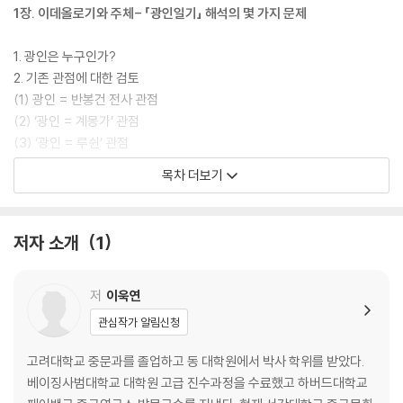
1장. 이데올로기와 주체- 「광인일기」 해석의 몇 가지 문제
1. 광인은 누구인가?
2. 기존 관점에 대한 검토
(1) 광인 = 반봉건 전사 관점
(2) ‘광인 = 계몽가’ 관점
(3) ‘광인 = 루쉰’ 관점
목차 더보기
3. ‘이데올로기와 주체’의 문제를 중심으로 한 해석
(1) ‘광인 = 이상적 인격 주체’
(2) ‘이데올로기적 주체’로서의 민중
저자 소개
1
(3) 두 세계의 대립과 절망
4. 여론
저
이욱연
2장. 숨은 신의 현실과 기억의 서사 - 「고향(故鄕)」의 경우
관심작가 알림신청
1. 「고향」 해석을 둘러싼 몇 가지 문제
고려대학교 중문과를 졸업하고 동 대학원에서 박사 학위를 받았다.
2. 두 개의 고향
베이징사범대학교 대학원 고급 진수과정을 수료했고 하버드대학교
3. 숨은 신의 현실과 기억의 의미