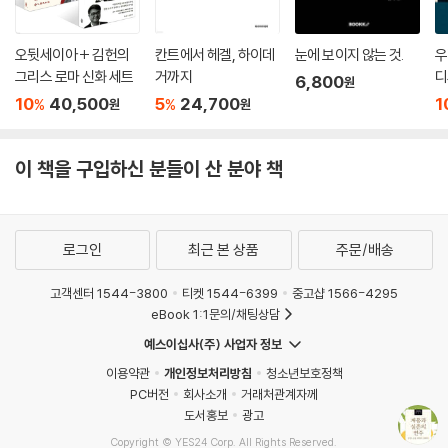
오뒷세이아 + 김헌의
칸트에서 헤겔, 하이데
눈에 보이지 않는 것.
우
그리스 로마 신화 세트
거까지
디
6,800
원
10
40,500
5
24,700
1
%
%
원
원
이 책을 구입하신 분들이 산 분야 책
로그인
최근 본 상품
주문/배송
고객센터 1544-3800
티켓 1544-6399
중고샵 1566-4295
eBook 1:1문의/채팅상담
예스이십사(주) 사업자 정보
이용약관
개인정보처리방침
청소년보호정책
PC버전
회사소개
거래처관계자께
도서홍보
광고
Copyright © YES24 Corp. All Rights Reserved.