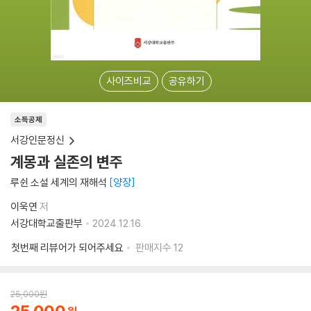
사이즈비교
공유하기
소득공제
서강인문정신
계몽과 실존의 변주
루쉰 소설 세계의 재해석
양장
이욱연
저
서강대학교출판부
2024.12.16.
첫번째 리뷰어가 되어주세요
판매지수
12
25,000
원