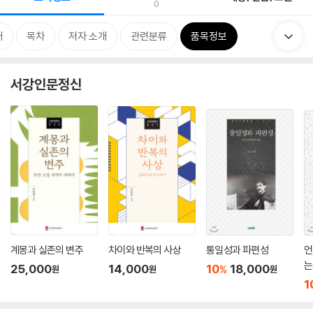
0
개
목차
저자 소개
관련분류
품목정보
서강인문정신
계몽과 실존의 변주
차이와 반복의 사상
통일성과 파편성
언
는
25,000
14,000
10
18,000
%
원
원
원
1