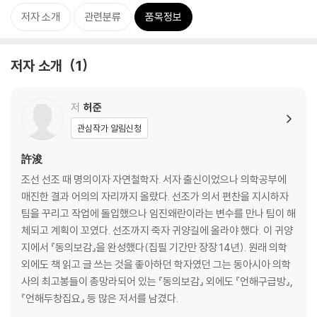
저자 소개
관련분류
품목정보
저자 소개
1
저
허준
관심작가 알림신청
許浚
조선 선조 때 명의이자 자연철학자. 서자 출신이었으나 의학공부에
매진한 결과 어의의 자리까지 올랐다. 선조가 의서 편찬을 지시하자
팀을 꾸리고 작업에 돌입했으나 임진왜란이라는 변수를 만나 팀이 해
체되고 계획이 꼬였다. 선조까지 죽자 귀양길에 올라야 했다. 이 귀양
지에서 『동의보감』을 완성했다(집필 기간만 장장 14년). 원래 의학
외에도 책 읽고 글 쓰는 것을 좋아하던 학자였던 그는 동아시아 의학
사의 최고봉들이 총망라되어 있는 『동의보감』 외에도 『언해구급방』,
『언해두창집요』 등 많은 저서를 남겼다.