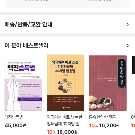
배송/반품/교환 안내
이 분야 베스트셀러
맥진습득법
약국에서 바로 쓰는 한
통속한의학 원론
8
방과립제 30처방 활용
45,000
10
16,200
1
%
원
원
법
10
18,000
%
원