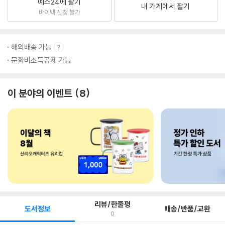
예스24에 팔기
내 가게에서 팔기
바이백 신청 불가
해외배송 가능
문화비소득공제 가능
이 분야의 이벤트
8
리뷰/한줄평
도서정보
배송/반품/교환
0