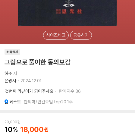
사이즈비교
공유하기
소득공제
그림으로 풀이한 동의보감
허준
저
은광사
2024.12.01.
첫번째 리뷰어가 되어주세요
판매지수
36
베스트
한의학/민간요법 top20 1주
20,000
원
10
18,000