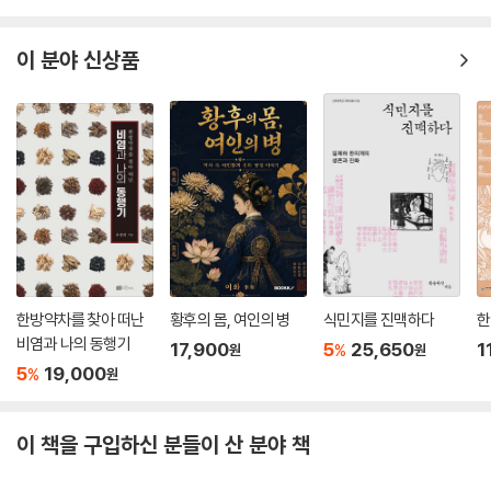
이 분야 신상품
한방약차를 찾아 떠난
황후의 몸, 여인의 병
식민지를 진맥하다
한
비염과 나의 동행기
17,900
5
25,650
1
%
원
원
5
19,000
%
원
이 책을 구입하신 분들이 산 분야 책