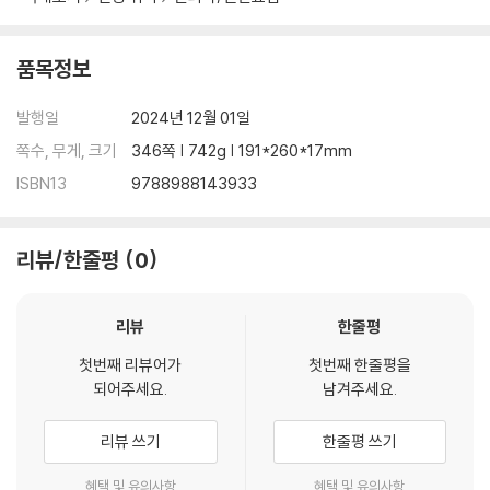
품목정보
발행일
2024년 12월 01일
쪽수, 무게, 크기
346쪽 | 742g | 191*260*17mm
ISBN13
9788988143933
리뷰/한줄평
0
리뷰
한줄평
첫번째 리뷰어가
첫번째 한줄평을
되어주세요.
남겨주세요.
리뷰 쓰기
한줄평 쓰기
혜택 및 유의사항
혜택 및 유의사항