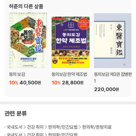
허준
의 다른 상품
동의 보감
동의보감 한약 제조법
동의보감 제3권 잡병편
1
10
40,500
10
28,800
%
%
원
원
220,000
원
관련 분류
국내도서
건강 취미
한의학/민간요법
한의학/한방치료
국내도서
건강 취미
한의학/민간요법