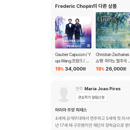
Frederic Chopin
의 다른 상품
Gautier Capucon / Y
Christian Zacharias
uja Wang 프랑크 / 쇼
쇼팽: 피아노 협주곡 
팽: 첼로 소나타 (Franc
1~2번 (Chopin: Co
19
34,000
19
26,000
%
%
원
원
k / Chopin: Cello Son
plete Piano Concer
atas) [UHQCD]
os) [SACD Hybrid]
연주
Maria Joao Pires
관심작가 알림신청
마리아 주앙 피레스
4세에 공개무대에서 연주하고 5세에 첫 리사이
년 17세 때 구르벤키안 재단의 장학금으로 