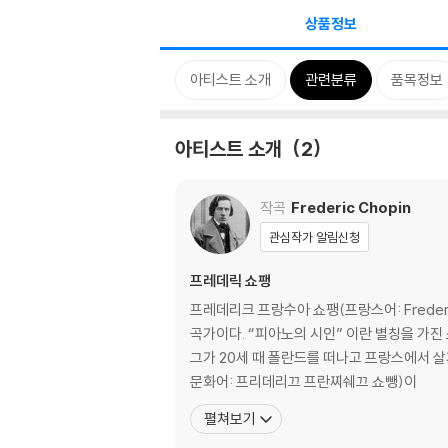
상품정보
아티스트 소개
관련분류
품목정보
아티스트 소개
2
작곡
Frederic Chopin
관심작가 알림신청
프레데릭 쇼팽
프레데리크 프랑수아 쇼팽(프랑스어: Frederic
곡가이다. “피아노의 시인” 이란 별칭을 가진 쇼팽
그가 20세 때 폴란드를 떠나고 프랑스에서 살게 
문화어: 프리데리끄 프란찌쉐끄 쇼뺑)이
펼쳐보기