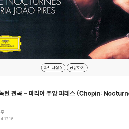
파트너샵
공유하기
: 녹턴 전곡 - 마리아 주앙 피레스 (Chopin: Nocturn
연주
4.12.16.