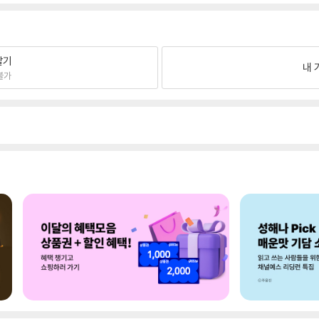
팔기
내 
불가