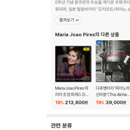
0주년 기념 콩쿠르의 우승을 계기로 국제 무대
휘되며, 일본 컬럼비아의 『모차르트/피아노 
펼쳐보기
Maria Joao Pires
의 다른 상품
Maria Joao Pires 마
다큐멘터리 ‘피아노의
리아 조앙 피레스 DG
신비함’(The Alche
녹음 전집 (Complete
y of the Piano)
19
213,800
19
39,000
%
%
원
원
Recordings On Deut
sche Grammopho
n)
관련 분류