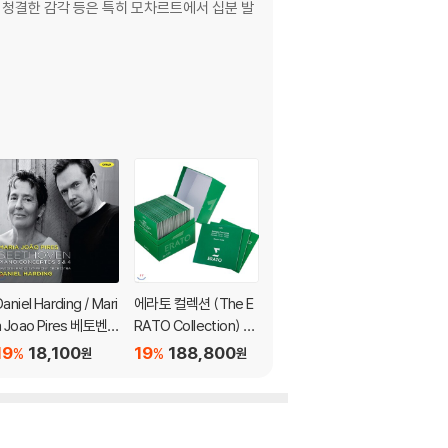
 청결한 감각 등은 특히 모차르트에서 십분 발
aniel Harding / Mari
에라토 컬렉션 (The E
2003 베를린 필 유로
a Joao Pires 베토벤:
RATO Collection) [5
피언 콘서트 [+2012
피아노 협주곡 (Beeth
0CD 초도한정반]
유로아츠 카탈로그]
19
18,100
19
188,800
14,500
%
%
원
원
원
oven: Piano Concert
s Nos. 3, 4)