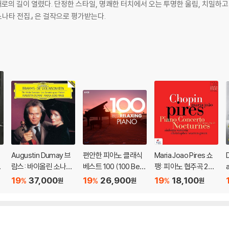
로의 길이 열렸다. 단정한 스타일, 명쾌한 터치에서 오는 투명한 울림, 치밀하고
소나타 전집』 은 걸작으로 평가받는다.
Augustin Dumay 브
편안한 피아노 클래식
Maria Joao Pires 쇼
D
m
람스: 바이올린 소나타
베스트 100 (100 Best
팽: 피아노 협주곡 2번,
집 (Brahms: Violin So
Relaxing Piano)
녹턴 - 마리아 주앙 피
19
37,000
19
26,900
19
18,100
%
%
%
원
원
원
natas)
레스 (Chopin: Piano
Concerto Op.21, No
o
cturnes)