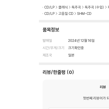
CD/LP
클래식
독주곡
독주곡 (수입)
CD/LP
고음질 CD
SHM-CD
품목정보
발매일
2024년 12월 16일
시간/무게/크기
크기확인중
제조국
일본
리뷰/한줄평
0
리뷰
첫번째 리뷰어가 