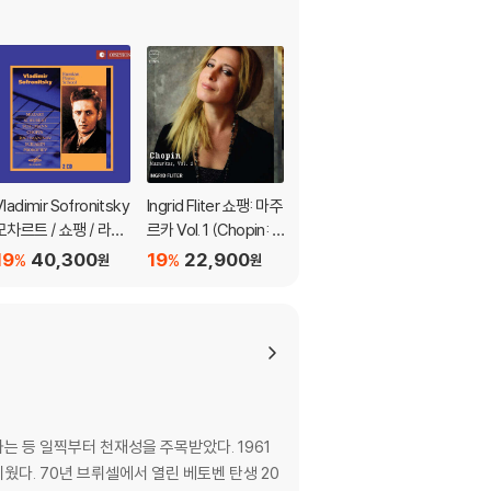
Vladimir Sofronitsky
Ingrid Fliter 쇼팽: 마주
아다지에토 - 편안한
모차르트 / 쇼팽 / 라흐
르카 Vol. 1 (Chopin: M
클래식 (Adagietto -
마니노프: 피아노 작품
azurkas, Vol. 1)
Smooth & Relaxing
19
40,300
19
22,900
19
45,000
%
%
%
원
원
원
집 (Mozart / Chopin
Classical) [실버 컬러
/ Rachmaninov: Rus
LP]
sian Piano School)
는 등 일찍부터 천재성을 주목받았다. 1961
다. 70년 브뤼셀에서 열린 베토벤 탄생 20