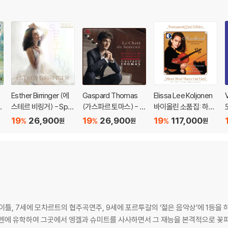
Esther Birringer (에
Gaspard Thomas
Elissa Lee Koljonen
제
스테르 비링거) - Spe
(가스파르 토마스) - L
바이올린 소품집: 하트
m
ctrum (스펙트럼)
e Chant Du Souvenir
브레이크 (Heartbrea
19
26,900
19
26,900
19
117,000
%
%
%
원
원
원
t
(추억의 노래)
k: Romantic Encore
s For Violin) [투명 클
리어 컬러 2LP]
틀, 7세에 모차르트의 협주곡연주, 9세에 포르투갈의 ‘젊은 음악상’에 1등을 하
뮌헨에 유학하여 그곳에서 엥겔과 슈미트를 사사하면서 그 재능을 본격적으로 꽃피웠