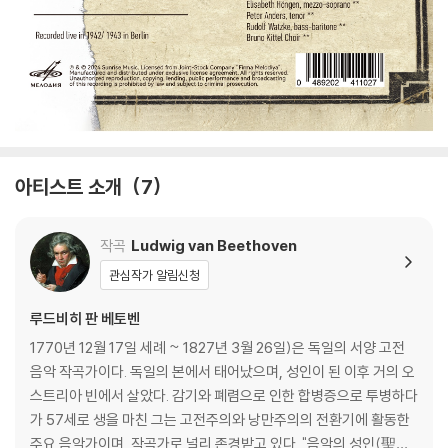
아티스트 소개
7
작곡
Ludwig van Beethoven
관심작가 알림신청
루드비히 판 베토벤
1770년 12월 17일 세례 ~ 1827년 3월 26일)은 독일의 서양 고전
음악 작곡가이다. 독일의 본에서 태어났으며, 성인이 된 이후 거의 오
스트리아 빈에서 살았다. 감기와 폐렴으로 인한 합병증으로 투병하다
가 57세로 생을 마친 그는 고전주의와 낭만주의의 전환기에 활동한
주요 음악가이며, 작곡가로 널리 존경받고 있다. "음악의 성인(聖