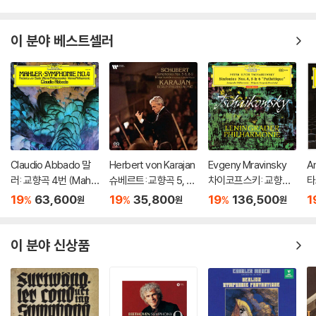
이 분야 베스트셀러
Claudio Abbado 말
Herbert von Karajan
Evgeny Mravinsky
A
러: 교향곡 4번 (Mahle
슈베르트: 교향곡 5, 6,
차이코프스키: 교향곡
타
r: Symphony No. 4)
8, 9번 (Schubert: Sy
4, 5, 6번 '비창' (Tchai
곡
19
63,600
19
35,800
19
136,500
1
%
%
%
원
원
원
[LP]
mphonies 5-6, 8-9)
kovsky: Symphonie
y
[SACD Hybrid]
s Op.36, Op.64 & O
t
p.74 'Pathetique')
of
이 분야 신상품
[3 LP]