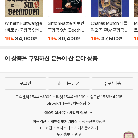
Wilhelm Furtwangle
Simon Rattle 베토벤:
Charles Munch 베를
M
r 베토벤: 교향곡 9번
교향곡 9번 (Beethov
리오즈: 환상 교향곡 (B
로
(Beethoven: Symph
en: Symphony No.
erlioz: Symphonie F
상
19
34,000
19
30,400
19
37,500
1
%
%
%
원
원
원
ony No.9) [UHQCD]
9) [HQCD]
antastique) [SACD]
2
ni
1 
이 상품을 구입하신 분들이 산 분야 상품
C
H
로그인
최근 본 상품
주문/배송
고객센터 1544-3800
티켓 1544-6399
중고샵 1566-4295
eBook 1:1문의/채팅상담
예스이십사(주) 사업자 정보
이용약관
개인정보처리방침
청소년보호정책
PC버전
회사소개
거래처관계자께
도서홍보
광고