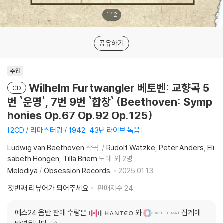
1
/
2
공유하기
수입
Wilhelm Furtwangler 베토벤: 교향곡 5
CD
번 `운명`, 7번 9번 `합창` (Beethoven: Symp
honies Op.67 Op.92 Op.125)
2CD / 리마스터링 / 1942-43년 라이브 녹음
Ludwig van Beethoven
작곡
Rudolf Watzke
Peter Anders
Eli
sabeth Hongen
Tilla Briem
노래
외 2명
Melodiya
/
Obsession Records
2025.01.13.
첫번째 리뷰어가 되어주세요
판매지수
24
예스24 음반 판매 수량은
와
집계에