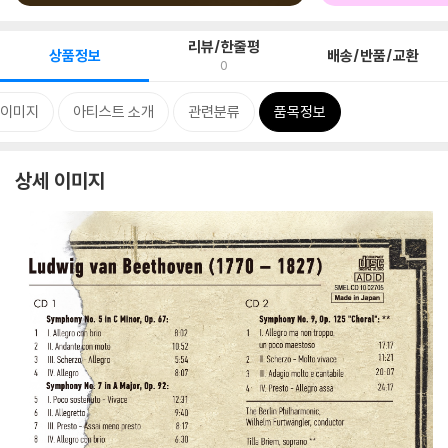
리뷰/한줄평
상품정보
배송/반품/교환
0
 이미지
아티스트 소개
관련분류
품목정보
상세 이미지