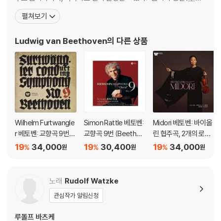
人)" 또는 "악성"(樂聖)이라는 별칭으로 불리기도 한다. 가장 잘 알
펼쳐보기
려진 작품으로는 《교향곡 5번》, 《교향곡 6번》, 《교향곡 9번》, 《비창
소나타》, 《월광 소나타》,등이 있다. 베토벤의 조부는 21세의 나이에
Ludwig van Beethoven
의 다른 상품
브라반트 오스트
Wilhelm Furtwangle
Simon Rattle 베토벤:
Midori 베토벤: 바이올
r 베토벤: 교향곡 9번
교향곡 9번 (Beethov
린 협주곡, 2개의 로망
(Beethoven: Symph
en: Symphony No.
스 - 미도리 (Beethov
19
34,000
19
30,400
19
34,000
%
%
%
원
원
원
ony No.9) [UHQCD]
9) [HQCD]
en: Violin Concerto
Op.61, Romances)
[UHQCD]
노래
Rudolf Watzke
관심작가 알림신청
루돌프 바츠케