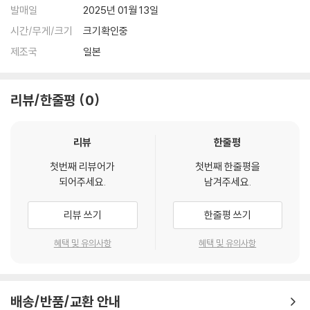
발매일
2025년 01월 13일
시간/무게/크기
크기확인중
제조국
일본
리뷰/한줄평
0
리뷰
한줄평
첫번째 리뷰어가
첫번째 한줄평을
되어주세요.
남겨주세요.
리뷰 쓰기
한줄평 쓰기
혜택 및 유의사항
혜택 및 유의사항
배송/반품/교환 안내