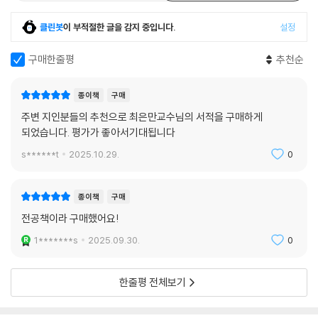
술하여 추세를 반영하였다.
01 모델링
- 서버 구축을 위한 기술이 꾸준히 빠르게 발전하며 그 설계 이론도 빠르게
클린봇
이 부적절한 글을 감지 중입니다.
설정
1 관점과 추상화 수준
진화한다. 객체지향 설계 원리를 기초로 컴포넌트를 기반으로 조립 완성하
2 소프트웨어와 모델링
는 형태로 개발된다. 따라서 클린 아키텍처를 포함한 컴포넌트 구성 원리
구매한줄평
추천순
3 모델 사이의 관계
를 6장에 추가하였다.
02 UML
- 다양한 인터페이스와 단말기의 등장과 클라이언트 코딩 기법의 발전으
종이책
구매
1 UML 다이어그램
로 UX/UI도 영향을 많이 받고 있다. 8장에 이를 반영하였다.
주변 지인분들의 추천으로 최은만교수님의 서적을 구매하게
2 모델링 과정
- 클라우드 운영 환경으로 지속적인 배포와 운영이 필요하다. 따라서 테스
되었습니다. 평가가 좋아서기대됩니다
03 정적 모델링
트 자동화 개념부터 자동 빌드, 배포에 이르는 DevOps 개념을 11장에 추
s******t
2025.10.29.
0
1 객체지향 개념
가하였다.
2 클래스 다이어그램
- NCS(국가 직능 표준) 기반으로 바뀐 정보처리 기사시험과 공무원 시험
04 동적 모델링
뿐만 아니라 정보시스템 감리사, 기술사 시험까지 준비할 수 있도록 내용
종이책
구매
1 시퀀스 다이어그램
을 보완하고 최신 기출문제를 소개하였다.
전공책이라 구매했어요!
2 커뮤니케이션 다이어그램
1*******s
2025.09.30.
0
3 상태 다이어그램
05 제어 모델링
06 모델 검증
한줄평 전체보기
연습문제