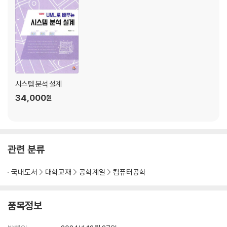
4 나선형 모델
5 컴포넌트 기반 모델
6 Unified Process
04 애자일 모델
1 애자일 모델의 특징
2 익스트임 프로그래밍
3 크리스탈
시스템 분석 설계
4 스크럼
34,000
원
05 방법론
1 구조적 방법론
2 정보공학 방법론
3 객체지향 방법론
관련 분류
연습문제
국내도서
대학교재
공학계열
컴퓨터공학
CHAPTER 03 프로젝트 계획과 관리
품목정보
01 프로젝트 시작
1 프로젝트 가치