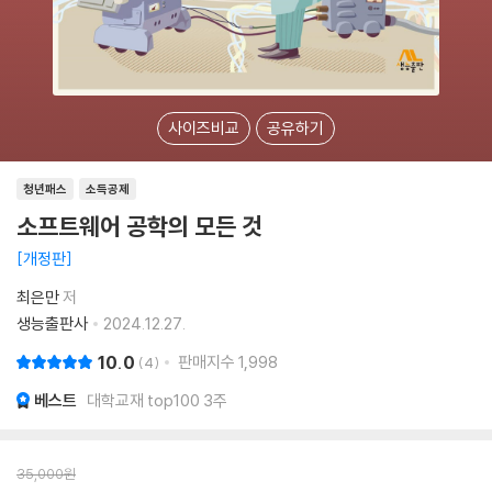
사이즈비교
공유하기
청년패스
소득공제
소프트웨어 공학의 모든 것
개정판
최은만
저
생능출판사
2024.12.27.
10.0
판매지수
1,998
4
베스트
대학교재 top100 3주
35,000
원