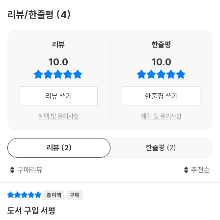
1 프로젝트 실행
- 소프트웨어 설계, 개발, 운영에 관한 전체 그림을 이해할 수 있는 생명주
리뷰/한줄평
4
2 프로젝트 모니터링
기와 개발 프로세스
3 번다운 차트
- 소프트웨어 개발 계획, 개발 과정을 파악하고 제어하는 프로젝트 관리
06 리스크 관리
- 사용자의 요구를 파악하고 분석하여 명세하는 기법
리뷰
한줄평
1 리스크 파악
- 다양한 관점으로 소프트웨어를 모델링하는 기법
10.0
10.0
2 리스크 평가
- 기본적인 소프트웨어 설계 원리와 개념
3 리스크 관리
- 소프트웨어의 골격인 아키텍처 설계와 객체지향 프로그램의 설계 패턴
연습문제
- 품질을 높이기 위한 코딩 방법과 다양한 테스트, 검증 기법
리뷰 쓰기
한줄평 쓰기
- 소프트웨어 품질 개념과 품질을 높이기 위한 품질보증 활동, 제품 측정
CHAPTER 04 요구 분석
및 프로세스 개선
혜택 및 유의사항
혜택 및 유의사항
01 요구
다양하고 방대한 소프트웨어 엔지니어링 기법을 익히려면 기본 개념을 잘
1 기능 요구
리뷰
2
한줄평
2
이해하여야 한다. 프로그래밍으로부터 출발하여 설계와 모델링, 프로세
2 비기능 요구
스, 관리 등 어려운 개념들을 그림과 함께 쉽고 체계적인 방법으로 설명하
구매리뷰
추천순
3 요구 대상에 의한 분류
였다. 이 책에서는 최신 프로그래밍 언어를 사용하여 소프트웨어를 개발하
02 요구 사항 추출
는 절차와 방법, 도구를 설명한다. 특히 설계와 모델링 표현 방법으로 UML
1 요구 정보 출처
과 프로그래밍 과정에 유용하게 적용할 수 있는 디자인 패턴, 부담스러운
종이책
구매
2 고객의 발표
문서 작업은 줄이고 코딩과 테스트 중심으로 소프트웨어를 개발하는 애자
도서 구입 서평
3 문헌 양식 조사
일 프로세스를 소개한다.