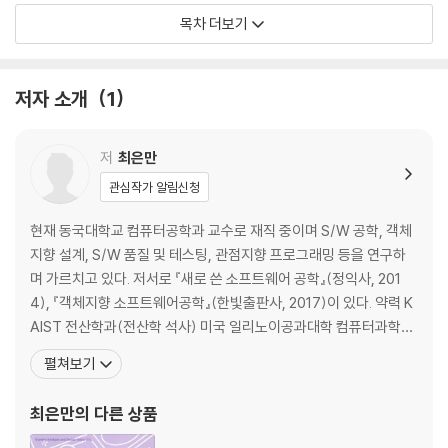
1 소프트웨어 공학의 정의
목차 더보기
2 소프트웨어 공학의 목표
04 소프트웨어 공학의 주제
1 단계적 프로세스
저자 소개
1
2 품질 보증
3 프로젝트 관리
05 소프트웨어 공학의 발전
저
최은만
연습문제
관심작가 알림신청
CHAPTER 02 프로세스와 방법론
현재 동국대학교 컴퓨터공학과 교수로 재직 중이며 S/W 공학, 객체
지향 설계, S/W 품질 및 테스팅, 관점지향 프로그래밍 등을 연구하
01 소프트웨어 생명주기
며 가르치고 있다. 저서로 『새로 쓴 소프트웨어 공학』(정익사, 201
02 프로세스
4), 『객체지향 소프트웨어공학』(한빛출판사, 2017)이 있다. 약력 K
1 프로세스 정의
AIST 전산학과(전산학 석사) 미국 일리노이공과대학 컴퓨터과학과
2 프로세스와 품질
(컴퓨터과학 박사) 한국표준과학연구소 연구원 충남대, 목원대, 한
펼쳐보기
03 전통적인 모델
밭대 강사 DACOM 주임연구원 시카고주립대 강사 카네기멜론대학
1 폭포수 모델
교 소프트웨어공학 단기연수 콜로라도주립대 컴퓨터과학과 방문교
최은만
의 다른 상품
2 프로토타이핑 모델
수 베일러대 컴퓨터과학과 방문교수
3 점증적 모델과 진화적 모델