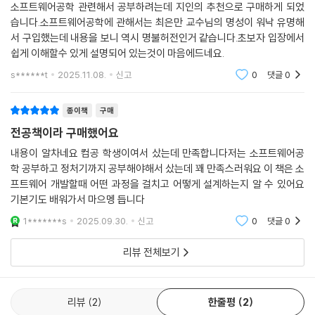
소프트웨어공학 관련해서 공부하려는데 지인의 추천으로 구매하게 되었
4 인터뷰
습니다.소프트웨어공학에 관해서는 최은만 교수님의 명성이 워낙 유명해
5 설문
예상하는 독자는 대학에서 전공과목을 수강하는 학생뿐만 아니라 산업 현
서 구입했는데 내용을 보니 역시 명불허전인거 같습니다.초보자 입장에서
6 브레인스토밍
장에서 일하면서 직무 능력을 향상시키려는 엔지니어도 포함된다. 개념과
쉽게 이해할수 있게 설명되어 있는것이 마음에드네요.
7 프로토타이핑
기초 이론으로부터 실무에 적용될 수 있는 방법과 도구, 절차, 보고서 양
s******t
2025.11.08.
신고
0
댓글
0
03 요구 분석
식, 테스트 등을 구체적인 사례를 들어 설명하였다.
1 요구 품질
종이책
구매
2 도메인 분석
이 책은 지난 30년 동안 국내 소프트웨어 공학을 배우는 학생뿐만 아니라
전공책이라 구매했어요
3 시나리오 기반 분석
산업 현장의 엔지니어, 프로젝트를 발주하고 관리하는 공공 기관, 개발자
04 유스케이스 173
를 검증하는 각종 시험에서도 기준이 되어 왔던 텍스트다. 따라서 소프트
내용이 알차네요 컴공 학생이여서 샀는데 만족합니다저는 소프트웨어공
1 유스케이스 다이어그램
웨어 공학에서 다루는 여러 가지 이론과 방법, 도구들 중에서 개발자가 알
학 공부하고 정처기까지 공부해야해서 샀는데 꽤 만족스러워요 이 책은 소
2 유스케이스 명세
프트웨어 개발할때 어떤 과정을 걸치고 어떻게 설계하는지 알 수 있어요
아야 할 최신 기술을 계속 추가 보완해 왔다. 이 책 한 권에 기초 개념의 이
기본기도 배워가서 마으멩 듭니다
3 유스케이스 사이의 관계
해뿐만 아니라 국제적인 수준의 소프트웨어 공학 기술 습득, 각종 자격 및
05 요구 명세
취업 시험 준비가 가능한 소프트웨어 공학의 모든 것을 담으려고 노력하였
1*******s
2025.09.30.
신고
0
댓글
0
1 작성 방법
다.
06 요구 검증
리뷰 전체보기
연습문제
개정판에서 추가되거나 달라진 부분
CHAPTER 05 요구 모델링
리뷰
2
한줄평
2
- 최근 점점 확대 적용되는 애자일 방법과 프로세스를 2장에 더 상세히 기