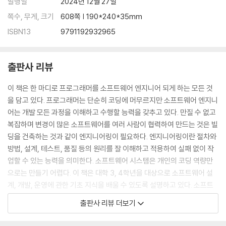
발행일
2024년 12월 27일
2 프로젝트 리스크
3 타당성 분석
쪽수, 무게, 크기
608쪽 | 190*240*35mm
02 프로젝트 계획과 스케줄링
ISBN13
9791192932965
1 목표 설정
2 프로젝트 범위
3 WBS
출판사 리뷰
4 스케줄링
03 비용 예측 기법
이 책은 한 마디로 프로그래머를 소프트웨어 엔지니어 되게 하는 모든 것
1 COCOMO-81
을 담고 있다. 프로그래머는 단순히 코딩에 머무르지만 소프트웨어 엔지니
2 COCOMO II
어는 개발 모든 과정을 이해하고 수행할 능력을 갖추고 있다. 만질 수 없고
3 기능점수
복잡하며 변경이 많은 소프트웨어를 여러 사람이 협력하여 만드는 것은 빌
4 COSMIC 기능점수
딩을 건축하는 것과 같이 엔지니어링이 필요하다. 엔지니어링이란 절차와
04 프로젝트 팀 조직
방법, 설계, 테스트, 품질 등의 원리를 잘 이해하고 적용하여 실패 없이 작
1 팀 역할
업할 수 있는 능력을 의미한다. 소프트웨어 시스템은 개인의 코딩 역량만
2 직능별 조직
으로는 만들기 어렵다. 이 책은 대학 3, 4학년을 대상으로 소프트웨어 설
3 프로젝트별 조직
계, 개발, 운영에 관한 기초 지식을 배울 수 있도록 설명하고 있다. 소프트
4 매트릭스 조직
웨어 공학 지식체계(SWEBOK)에서 제시하는 다음과 같은 기본 사항을
출판사 리뷰 더보기
5 애자일 조직
모두 포함한다.
05 실행과 모니터링