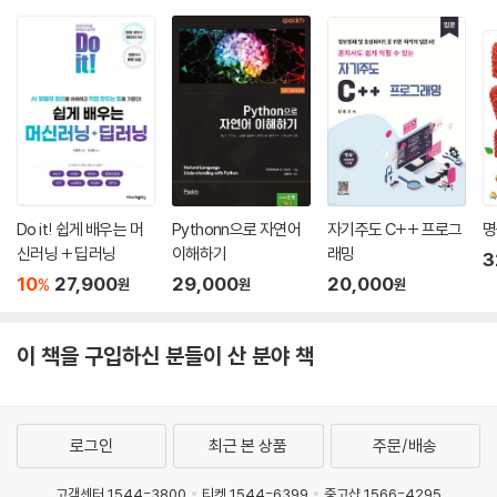
험 직전 Live 빠따 특
05 컴포넌트 구성 원리
강)
1 제어 역전
2 패키지 설계 원리
연습문제
CHAPTER 07 아키텍처 설계와 패턴
01 아키텍처 기초
Do it! 쉽게 배우는 머
Pythonn으로 자연어
자기주도 C++ 프로그
명
1 아키텍처란?
신러닝 + 딥러닝
이해하기
래밍
3
2 아키텍처의 역할
10
27,900
29,000
20,000
%
원
원
원
3 아키텍처의 표현
02 아키텍처 스타일
1 클라이언트 서버형
이 책을 구입하신 분들이 산 분야 책
2 계층형
3 이벤트 기반 아키텍처
4 MVC
로그인
최근 본 상품
주문/배송
5 파이프 필터
6 데이터 중심 아키텍처
고객센터 1544-3800
티켓 1544-6399
중고샵 1566-4295