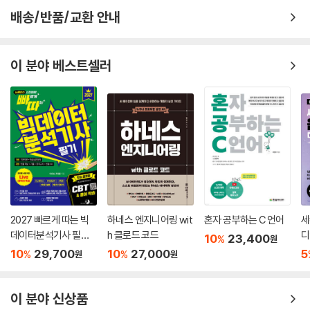
CHAPTER 06 설계 원리
배송/반품/교환 안내
01 설계 기본 개념
1 서브시스템, 모듈
이 분야 베스트셀러
2 설계 관점
3 설계 작업 과정
02 품질 목표
03 전통적인 설계 원리
1 추상화
2 캡슐화
3 모듈화
4 결합
5 응집
2027 빠르게 따는 빅
하네스 엔지니어링 wit
혼자 공부하는 C 언어
세
04 객체지향 설계 원리
데이터분석기사 필기(1
h 클로드 코드
디
10
23,400
%
원
1 단일 책임의 원리
권(이론)+2권(빈출 족
10
29,700
10
27,000
5
%
%
원
원
2 개방 폐쇄의 원리
보+기출&모의고사+
3 리스코프 교체의 원리
XO빈출) 분권, 웹 CBT
4 인터페이스 분리의 원리
(PC/모바일) 제공, 시
이 분야 신상품
5 의존 관계 역전의 원리