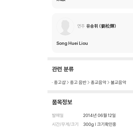
신념과 하나의 대상에 대한 정신집중과 명상적인
“음악을 듣는 일은 아름다운 일이다. 불교명상음
일이다. 접하기 힘든 불교음악의 진수를 모아놓은
연주
유송휘 (劉松輝)
Song Huei Liou
관련 분류
중고샵
중고 음반
종교음악
불교음악
품목정보
발매일
2014년 06월 12일
시간/무게/크기
300g | 크기확인중