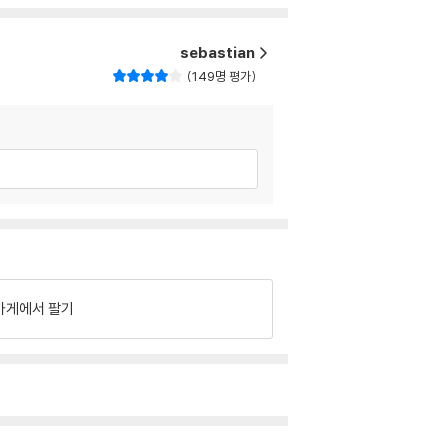
sebastian
149명 평가
가게에서 팔기