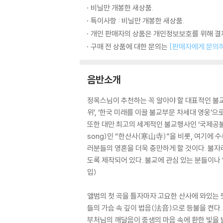
비닐만 개봉한 새상품.
특이사항 : 비닐만 개봉한 새상품.
개인 판매자의 상품은 개인정보보호를 위해 결제
구매 전 상품에 대한 문의는
[판매자에게 문의
음반소개
정목스님이 추천하는 꼭 알아야 할 대표적인 불교
위’, ‘한국 미래를 이끌 불교부문 차세대 영웅
또한 대만 최고의 세계적인 불교행사인 ‘국제공불
song)인 “한산사(寒山寺)”을 비롯, 여기에
러분들의 영혼을 더욱 충만하게 할 것이다. 불자
도록 제작되어 있다. 불교에 관심 있는 분들이나 
입)
앨범의 첫 곡을 틀자마자 고요한 산사에 와있는 
들의 가슴 속 깊이 법음(法音)으로 등불을 켠다
부처님의 깨달음이 중생의 마음 속에 환한 빛을 