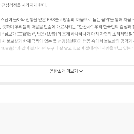
 근심걱정을 사라지게 한다.
님이 돌아와 진행을 맡은 BBS불교방송의 ‘마음으로 듣는 음악’을 통해 처음
 듯하며 우리들의 마음을 단숨에 매료시키는 “한산사”, 우리 한국인의 감성과
 “삼보가(三寶歌)”, 법음(法音)의 음계 하나하나가 마치 자연의 소리처럼 맑
보살과 함께 극락에 있는 듯 선경(仙境)과 법음 속에서 불보살의 공덕과 위엄
108遍)”과 같이 불자라면 누구나 잘 알고 있으며 절대적인 사랑을 받고 있
챈팅과 백그라운드의 장엄한 허밍 코러스가 특히 인상적인 “문수보살심주(文殊
음반소개 더보기
로운 향기가 이세상 어디에나 퍼져나가는 듯한 “법화게(法華偈)”, 약사불의 
상블을 이루는 “약사불성호(藥師佛聖號)”, 대만의 ‘전국재승대회지정곡(全
평화로 인도하는 “향화헌공(香華獻供)” 등 총 16곡이 수록되어 있다. 불교방
접하기 힘들었던 명곡들과 연주곡들도 담겨있다.
의 공덕과 위엄을 느끼게 하며, 맑고 청정한 세상을 가꾸고 지혜와 덕으로 살아
에 현대음악을 접목하여 가창(歌唱)한 불교 만트라 명상음악으로 단순히 만트라를
다. 이는 현재 전세계 불교 및 요가명상음악계의 큰 트렌드를 주도하고 있으며,