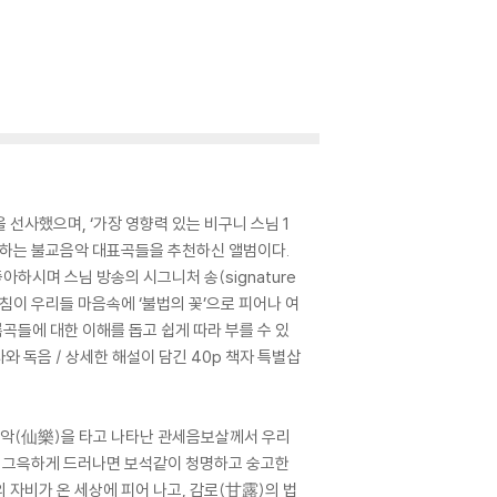
선사했으며, ‘가장 영향력 있는 비구니 스님 1
 전하는 불교음악 대표곡들을 추천하신 앨범이다.
시며 스님 방송의 시그니처 송(signature
침이 우리들 마음속에 ‘불법의 꽃’으로 피어나 여
곡들에 대한 이해를 돕고 쉽게 따라 부를 수 있
와 독음 / 상세한 해설이 담긴 40p 책자 특별삽
 선악(仙樂)을 타고 나타난 관세음보살께서 우리
서 그윽하게 드러나면 보석같이 청명하고 숭고한
 자비가 온 세상에 피어 나고, 감로(甘露)의 법